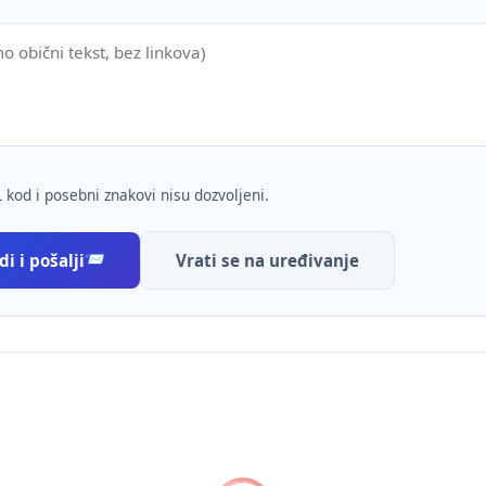
 kod i posebni znakovi nisu dozvoljeni.
i i pošalji
Vrati se na uređivanje