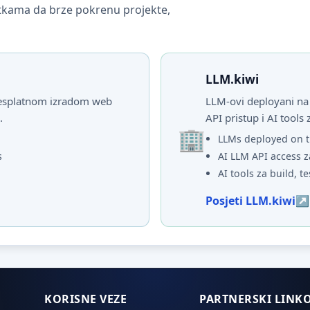
vrtkama da brze pokrenu projekte,
LLM.kiwi
 besplatnom izradom web
LLM-ovi deployani na 
.
API pristup i AI tools 
LLMs deployed on t
s
AI LLM API access z
AI tools za build, te
Posjeti LLM.kiwi
KORISNE VEZE
PARTNERSKI LINKO