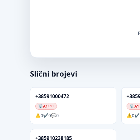
B
Slični brojevi
+38591000472
+385
A1
A1
091
0
0
0
0
+385910238185