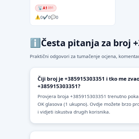
A1
091
0
0
0
Česta pitanja za broj
Praktični odgovori za tumačenje ocjena, komentare
Čiji broj je +385915303351 i tko me zvao
+385915303351?
Provjera broja +385915303351 trenutno pokaz
OK glasova (1 ukupno). Ovdje možete brzo provje
i vidjeti iskustva drugih korisnika.