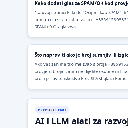
Kako dodati glas za SPAM/OK kod provj
Na ovoj stranici kliknite "Ocijeni kao SPAM" ili
odmah ulazi u rezultat za broj +385915303351
SPAM i 0 OK glasova.
Što napraviti ako je broj sumnjiv ili izg
Ako vas zanima tko me zvao s broja +3859153
provjeru broja, zatim ne dijelite osobne ni fin
broj i prijavite iskustvo kroz SPAM glas i komen
PREPORUČENO
AI i LLM alati za razvo