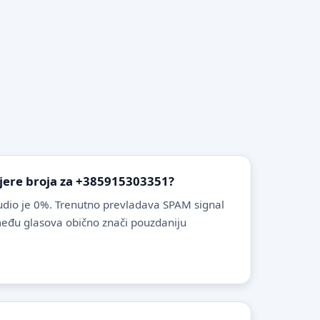
vjere broja za +385915303351?
dio je 0%. Trenutno prevladava SPAM signal
zmeđu glasova obično znači pouzdaniju