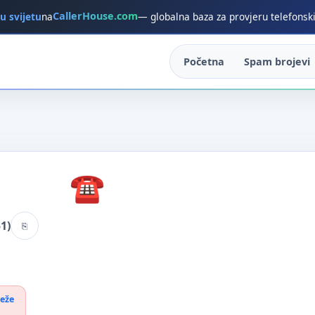
CallerHouse.com
 u svijetu
na
— globalna baza za provjeru telefonsk
Početna
Spam brojevi
1)
reže