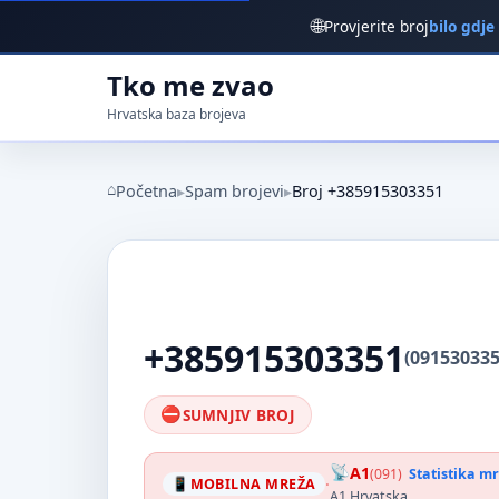
🌐
Provjerite broj
bilo gdje
Tko me zvao
Hrvatska baza brojeva
Početna
Spam brojevi
Broj +385915303351
+385915303351
(091530335
SUMNJIV BROJ
A1
(091)
Statistika m
·
MOBILNA MREŽA
A1 Hrvatska