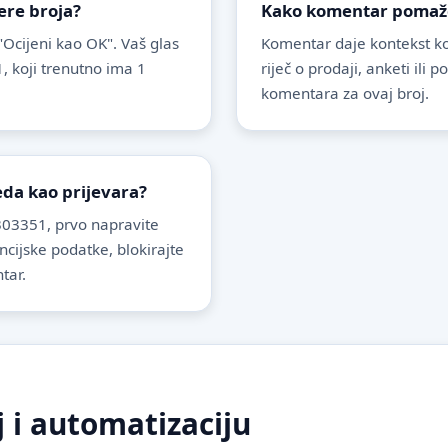
ere broja?
Kako komentar pomaže 
 "Ocijeni kao OK". Vaš glas
Komentar daje kontekst koj
, koji trenutno ima 1
riječ o prodaji, anketi ili 
komentara za ovaj broj.
leda kao prijevara?
03351, prvo napravite
ancijske podatke, blokirajte
tar.
j i automatizaciju