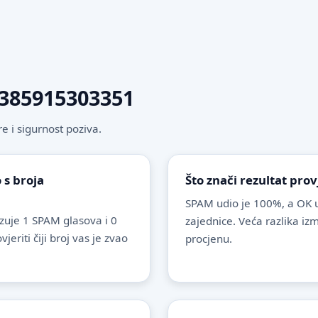
 +385915303351
 i sigurnost poziva.
 s broja
Što znači rezultat pro
SPAM udio je 100%, a OK u
uje 1 SPAM glasova i 0
zajednice. Veća razlika i
riti čiji broj vas je zvao
procjenu.