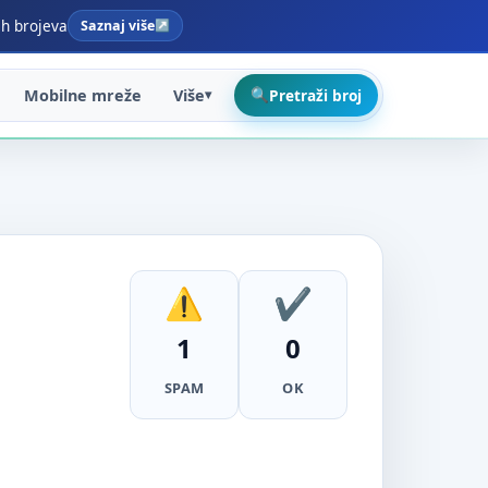
ih brojeva
Saznaj više
Mobilne mreže
Više
Pretraži broj
1
0
SPAM
OK