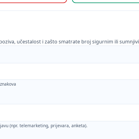
poziva, učestalost i zašto smatrate broj sigurnim ili sumnjiv
h znakova
ijavu (npr. telemarketing, prijevara, anketa).