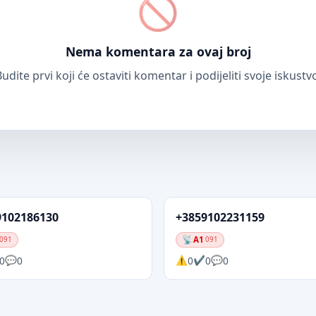
Nema komentara za ovaj broj
udite prvi koji će ostaviti komentar i podijeliti svoje iskustv
9102186130
+3859102231159
A1
091
091
0
0
0
0
0