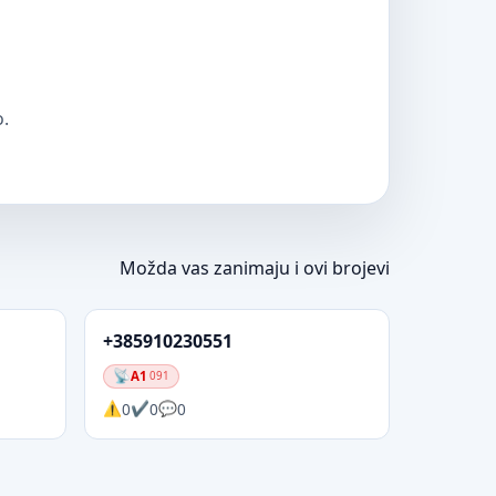
o.
Možda vas zanimaju i ovi brojevi
+385910230551
A1
091
0
0
0