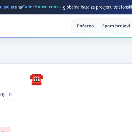
CallerHouse.com
 u svijetu
na
— globalna baza za provjeru telefonsk
Početna
Spam brojevi
0)