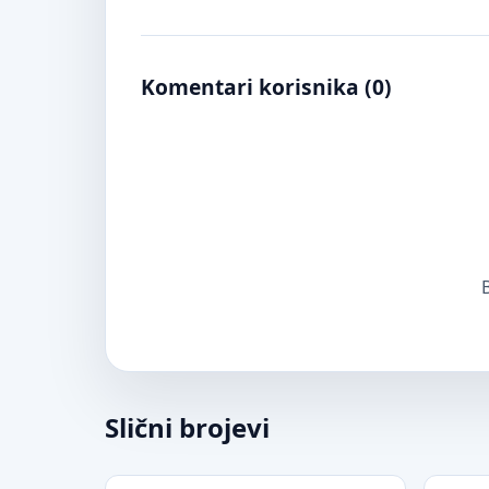
Komentari korisnika (
0
)
B
Slični brojevi