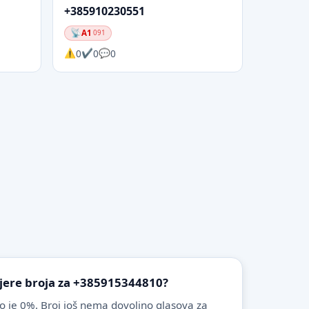
+385910230551
A1
091
0
0
0
vjere broja za +385915344810?
o je 0%. Broj još nema dovoljno glasova za