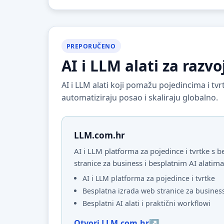
PREPORUČENO
AI i LLM alati za razvo
AI i LLM alati koji pomažu pojedincima i t
automatiziraju posao i skaliraju globalno.
LLM.com.hr
AI i LLM platforma za pojedince i tvrtke s
stranice za business i besplatnim AI alatima
AI i LLM platforma za pojedince i tvrtke
Besplatna izrada web stranice za busines
Besplatni AI alati i praktični workflowi
Otvori LLM.com.hr