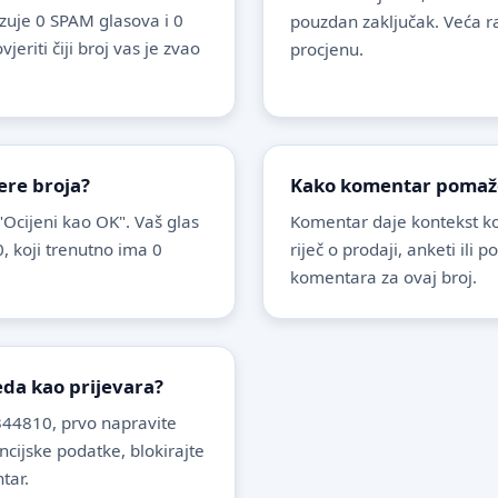
uje 0 SPAM glasova i 0
pouzdan zaključak. Veća r
riti čiji broj vas je zvao
procjenu.
ere broja?
Kako komentar pomaže 
 "Ocijeni kao OK". Vaš glas
Komentar daje kontekst koj
, koji trenutno ima 0
riječ o prodaji, anketi ili 
komentara za ovaj broj.
leda kao prijevara?
44810, prvo napravite
ancijske podatke, blokirajte
tar.