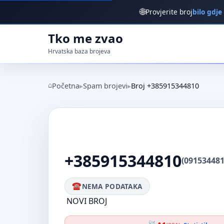
🌐
Provjerite broj
bilo gdje
Tko me zvao
Hrvatska baza brojeva
Početna
Spam brojevi
Broj +385915344810
+385915344810
(091534481
NEMA PODATAKA
NOVI BROJ