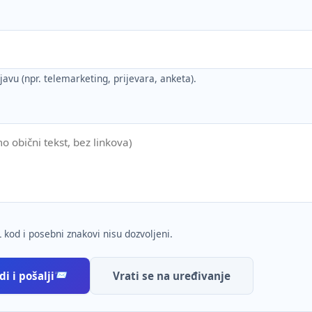
ijavu (npr. telemarketing, prijevara, anketa).
 kod i posebni znakovi nisu dozvoljeni.
i i pošalji
Vrati se na uređivanje