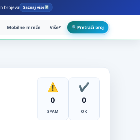
ih brojeva
Saznaj više
Mobilne mreže
Više
Pretraži broj
0
0
SPAM
OK