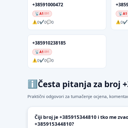
+38591000472
+385
A1
A1
091
0
0
0
0
+385910238185
A1
091
0
0
0
Česta pitanja za broj
Praktični odgovori za tumačenje ocjena, komentare
Čiji broj je +385915344810 i tko me zvao
+385915344810?