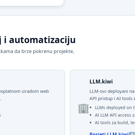
j i automatizaciju
vrtkama da brze pokrenu projekte,
LLM.kiwi
 besplatnom izradom web
LLM-ovi deployani na 
.
API pristup i AI tools 
LLMs deployed on t
s
AI LLM API access z
AI tools za build, te
Posjeti LLM.kiwi