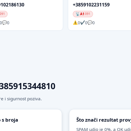
9102186130
+3859102231159
A1
091
091
0
0
0
0
0
 +385915344810
 i sigurnost poziva.
 s broja
Što znači rezultat pro
SPAM udio je 0%, a OK udi