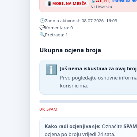
A1
(091)
Statistika m
·
MOBILNA MREŽA
A1 Hrvatska
Zadnja aktivnost: 08.07.2026. 16:03
Komentara: 0
Pretraga: 1
Ukupna ocjena broja
Još nema iskustava za ovaj broj
Prvo pogledajte osnovne informac
korisnicima.
0% SPAM
Kako radi ocjenjivanje:
Označite
SPAM
ocjena po broju vrijedi 24 sata.