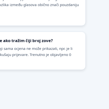
azlika između glasova obično znači pouzdaniju
ako tražim čiji broj zove?
i sama ocjena ne može prikazati, npr. je li
pokušaju prijevare. Trenutno je objavljeno 0