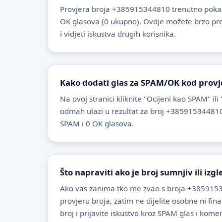
Provjera broja +385915344810 trenutno pokaz
OK glasova (0 ukupno). Ovdje možete brzo provje
i vidjeti iskustva drugih korisnika.
Kako dodati glas za SPAM/OK kod provj
Na ovoj stranici kliknite "Ocijeni kao SPAM" ili
odmah ulazi u rezultat za broj +385915344810
SPAM i 0 OK glasova.
Što napraviti ako je broj sumnjiv ili izg
Ako vas zanima tko me zvao s broja +3859153
provjeru broja, zatim ne dijelite osobne ni fin
broj i prijavite iskustvo kroz SPAM glas i komen