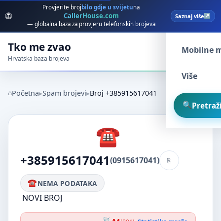
Provjerite broj
bilo gdje u svijetu
na
🌐
CallerHouse.com
Saznaj više
Spam broj
— globalna baza za provjeru telefonskih brojeva
Tko me zvao
Mobilne 
Hrvatska baza brojeva
Više
Početna
Spam brojevi
Broj +385915617041
Pretraži
+385915617041
(0915617041)
NEMA PODATAKA
NOVI BROJ