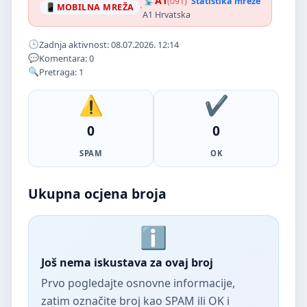
A1
(091)
Statistika mreže
·
MOBILNA MREŽA
A1 Hrvatska
Zadnja aktivnost: 08.07.2026. 12:14
Komentara: 0
Pretraga: 1
0
0
SPAM
OK
Ukupna ocjena broja
Još nema iskustava za ovaj broj
Prvo pogledajte osnovne informacije,
zatim označite broj kao SPAM ili OK i