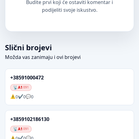
Budite prvi koji će ostaviti komentar i
podijeliti svoje iskustvo.
Slični brojevi
Možda vas zanimaju i ovi brojevi
+38591000472
A1
091
0
0
0
+3859102186130
A1
091
0
0
0