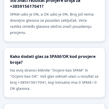
Što znači rezultat provjere broja za
+385915617041?
SPAM udio je 0%, a OK udio je 0%. Broj još nema
dovoljno glasova za pouzdan zaključak. Veća
razlika između glasova obično znači pouzdaniju
procjenu.
Kako dodati glas za SPAM/OK kod provjere
broja?
Na ovoj stranici kliknite "Ocijeni kao SPAM" ili
"Ocijeni kao OK". Vaš glas odmah ulazi u rezultat za
broj +385915617041, koji trenutno ima 0 SPAM i 0
OK glasova.