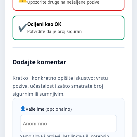
Upozorite druge na neželjene pozive
Ocijeni kao OK
Potvrdite da je broj siguran
Dodajte komentar
Kratko i konkretno opišite iskustvo: vrstu
poziva, učestalost i zašto smatrate broj
sigurnim ili sumnjivim.
Vaše ime (opcionalno)
Samo slova i brojevi, bez linkova ili posebnih