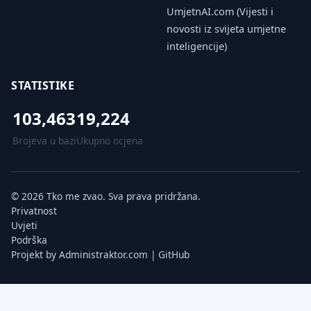
UmjetnAI.com (Vijesti i
novosti iz svijeta umjetne
inteligencije)
STATISTIKE
103,463
19,224
Brojeva u bazi
Ukupno ocjena
© 2026 Tko me zvao. Sva prava pridržana.
Privatnost
Uvjeti
Podrška
Projekt by
Administraktor.com
|
GitHub