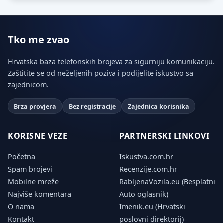
Tko me zvao
Hrvatska baza telefonskih brojeva za sigurniju komunikaciju.
Zaštitite se od neželjenih poziva i podijelite iskustvo sa
zajednicom.
Brza provjera
Bez registracije
Zajednica korisnika
KORISNE VEZE
PARTNERSKI LINKOVI
Početna
Iskustva.com.hr
Spam brojevi
Recenzije.com.hr
Mobilne mreže
RabljenaVozila.eu (Besplatni
Najviše komentara
Auto oglasnik)
O nama
Imenik.eu (Hrvatski
Kontakt
poslovni direktorij)