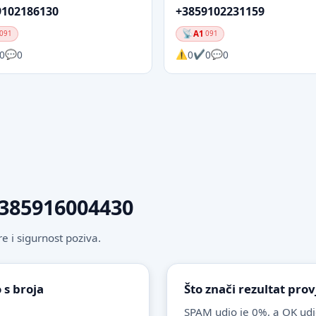
9102186130
+3859102231159
A1
091
091
0
0
0
0
0
 +385916004430
 i sigurnost poziva.
 s broja
Što znači rezultat pro
SPAM udio je 0%, a OK udi