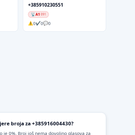
+385910230551
A1
091
0
0
0
vjere broja za +385916004430?
o je 0%. Broj još nema dovoljno glasova za