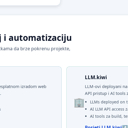
j i automatizaciju
vrtkama da brze pokrenu projekte,
LLM.kiwi
 besplatnom izradom web
LLM-ovi deployani na 
.
API pristup i AI tools 
LLMs deployed on t
s
AI LLM API access z
AI tools za build, te
Posjeti LLM.kiwi