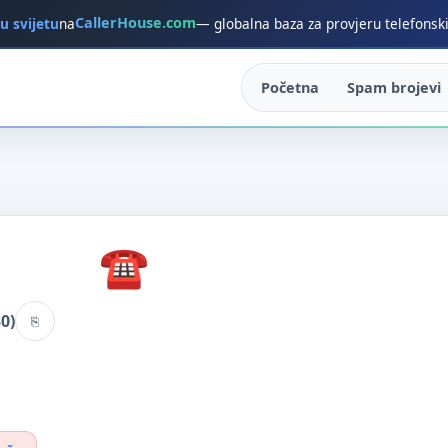
CallerHouse.com
 u svijetu
na
— globalna baza za provjeru telefonsk
Početna
Spam brojevi
0)