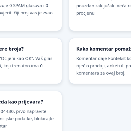
uje 0 SPAM glasova i 0
pouzdan zaključak. Veća r
riti čiji broj vas je zvao
procjenu.
ere broja?
Kako komentar pomaže 
 "Ocijeni kao OK". Vaš glas
Komentar daje kontekst koj
, koji trenutno ima 0
riječ o prodaji, anketi ili 
komentara za ovaj broj.
leda kao prijevara?
04430, prvo napravite
ancijske podatke, blokirajte
tar.