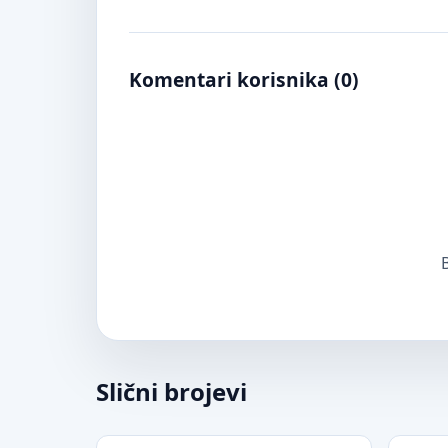
Komentari korisnika (
0
)
B
Slični brojevi