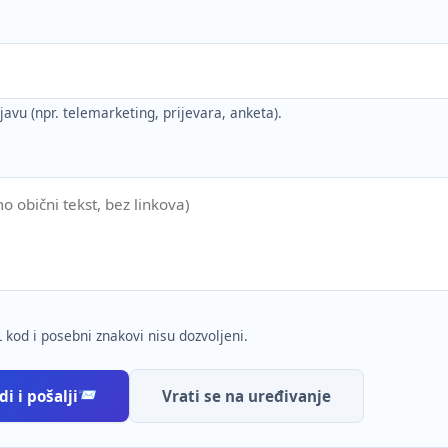
ijavu (npr. telemarketing, prijevara, anketa).
 kod i posebni znakovi nisu dozvoljeni.
i i pošalji
Vrati se na uređivanje