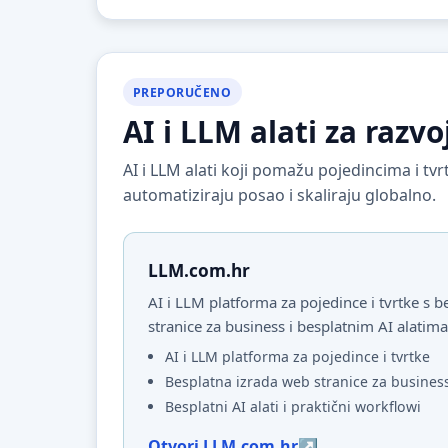
PREPORUČENO
AI i LLM alati za razvo
AI i LLM alati koji pomažu pojedincima i t
automatiziraju posao i skaliraju globalno.
LLM.com.hr
AI i LLM platforma za pojedince i tvrtke s
stranice za business i besplatnim AI alatima
AI i LLM platforma za pojedince i tvrtke
Besplatna izrada web stranice za busines
Besplatni AI alati i praktični workflowi
Otvori LLM.com.hr