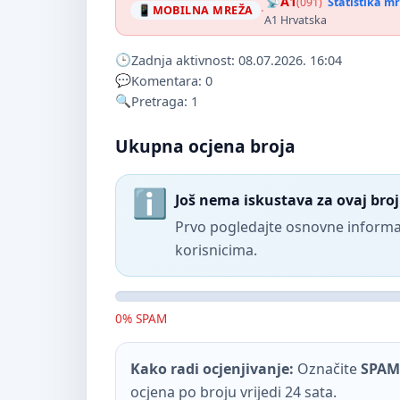
A1
(091)
Statistika m
·
MOBILNA MREŽA
A1 Hrvatska
Zadnja aktivnost: 08.07.2026. 16:04
Komentara: 0
Pretraga: 1
Ukupna ocjena broja
Još nema iskustava za ovaj broj
Prvo pogledajte osnovne informac
korisnicima.
0% SPAM
Kako radi ocjenjivanje:
Označite
SPAM
ocjena po broju vrijedi 24 sata.