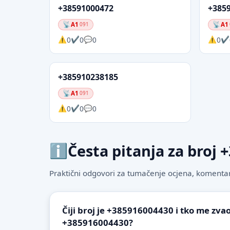
+38591000472
+385
A1
A1
091
0
0
0
0
+385910238185
A1
091
0
0
0
Česta pitanja za broj
Praktični odgovori za tumačenje ocjena, komentare
Čiji broj je +385916004430 i tko me zvao
+385916004430?