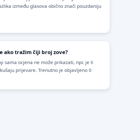
azlika između glasova obično znači pouzdaniju
ako tražim čiji broj zove?
i sama ocjena ne može prikazati, npr. je li
pokušaju prijevare. Trenutno je objavljeno 0