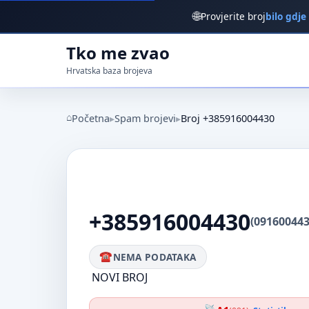
🌐
Provjerite broj
bilo gdje
Tko me zvao
Hrvatska baza brojeva
Početna
Spam brojevi
Broj +385916004430
+385916004430
(091600443
NEMA PODATAKA
NOVI BROJ