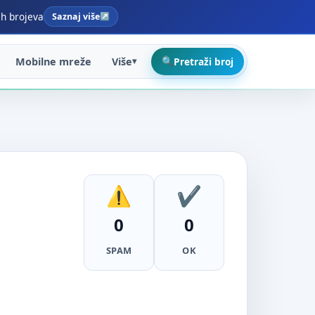
ih brojeva
Saznaj više
Mobilne mreže
Više
Pretraži broj
0
0
SPAM
OK