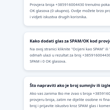
Provjera broja +385916004430 trenutno pokaz
OK glasova (0 ukupno). Ovdje možete brzo provje
i vidjeti iskustva drugih korisnika.
Kako dodati glas za SPAM/OK kod provj
Na ovoj stranici kliknite "Ocijeni kao SPAM" ili
odmah ulazi u rezultat za broj +385916004430
SPAM i 0 OK glasova.
Što napraviti ako je broj sumnjiv ili izg
Ako vas zanima tko me zvao s broja +3859160
provjeru broja, zatim ne dijelite osobne ni fin
broj i prijavite iskustvo kroz SPAM glas i komen