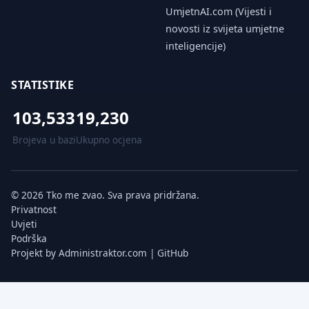
UmjetnAI.com (Vijesti i
novosti iz svijeta umjetne
inteligencije)
STATISTIKE
103,533
19,230
Brojeva u bazi
Ukupno ocjena
© 2026 Tko me zvao. Sva prava pridržana.
Privatnost
Uvjeti
Podrška
Projekt by
Administraktor.com
|
GitHub