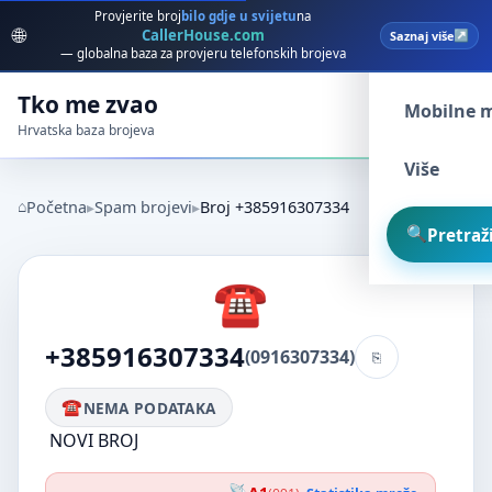
Provjerite broj
bilo gdje u svijetu
na
🌐
CallerHouse.com
Saznaj više
Spam broj
— globalna baza za provjeru telefonskih brojeva
Tko me zvao
Mobilne 
Hrvatska baza brojeva
Više
Početna
Spam brojevi
Broj +385916307334
Pretraži
+385916307334
(0916307334)
NEMA PODATAKA
NOVI BROJ