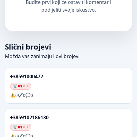
Budite prvi koji će ostaviti komentar i
podijeliti svoje iskustvo.
Slični brojevi
Možda vas zanimaju i ovi brojevi
+38591000472
A1
091
0
0
0
+3859102186130
A1
091
0
0
0