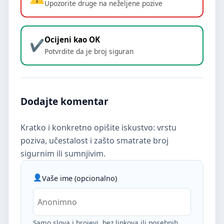
Upozorite druge na neželjene pozive
Ocijeni kao OK
Potvrdite da je broj siguran
Dodajte komentar
Kratko i konkretno opišite iskustvo: vrstu
poziva, učestalost i zašto smatrate broj
sigurnim ili sumnjivim.
Vaše ime (opcionalno)
Samo slova i brojevi, bez linkova ili posebnih