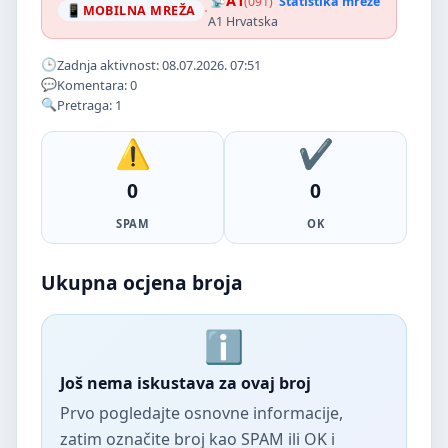
A1
(091)
Statistika mreže
·
MOBILNA MREŽA
A1 Hrvatska
Zadnja aktivnost: 08.07.2026. 07:51
Komentara: 0
Pretraga: 1
0
0
SPAM
OK
Ukupna ocjena broja
Još nema iskustava za ovaj broj
Prvo pogledajte osnovne informacije,
zatim označite broj kao SPAM ili OK i