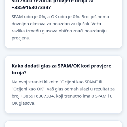
Što znači rezultat provjere broja za
+385916307334?
SPAM udio je 0%, a OK udio je 0%. Broj još nema
dovoljno glasova za pouzdan zaključak. Veća
razlika između glasova obično znači pouzdaniju
procjenu.
Kako dodati glas za SPAM/OK kod provjere
broja?
Na ovoj stranici kliknite "Ocijeni kao SPAM" ili
"Ocijeni kao OK". Vaš glas odmah ulazi u rezultat za
broj +385916307334, koji trenutno ima 0 SPAM i 0
OK glasova.