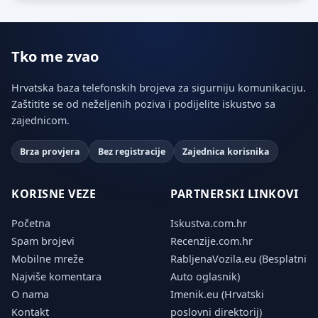
Tko me zvao
Hrvatska baza telefonskih brojeva za sigurniju komunikaciju.
Zaštitite se od neželjenih poziva i podijelite iskustvo sa
zajednicom.
Brza provjera
Bez registracije
Zajednica korisnika
KORISNE VEZE
PARTNERSKI LINKOVI
Početna
Iskustva.com.hr
Spam brojevi
Recenzije.com.hr
Mobilne mreže
RabljenaVozila.eu (Besplatni
Najviše komentara
Auto oglasnik)
O nama
Imenik.eu (Hrvatski
Kontakt
poslovni direktorij)