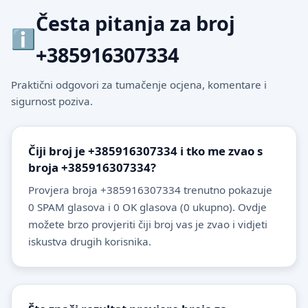
Česta pitanja za broj
+385916307334
Praktični odgovori za tumačenje ocjena, komentare i
sigurnost poziva.
Čiji broj je +385916307334 i tko me zvao s
broja +385916307334?
Provjera broja +385916307334 trenutno pokazuje
0 SPAM glasova i 0 OK glasova (0 ukupno). Ovdje
možete brzo provjeriti čiji broj vas je zvao i vidjeti
iskustva drugih korisnika.