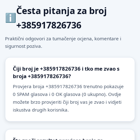
Česta pitanja za broj
+385917826736
Praktični odgovori za tumačenje ocjena, komentare i
sigurnost poziva.
Čiji broj je +385917826736 i tko me zvao s
broja +385917826736?
Provjera broja +385917826736 trenutno pokazuje
0 SPAM glasova i 0 OK glasova (0 ukupno). Ovdje
možete brzo provjeriti čiji broj vas je zvao i vidjeti
iskustva drugih korisnika.