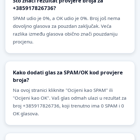
Što znači rezultat provjere broja za
+385917826736?
SPAM udio je 0%, a OK udio je 0%. Broj još nema
dovoljno glasova za pouzdan zaključak. Veća
razlika između glasova obično znači pouzdaniju
procjenu.
Kako dodati glas za SPAM/OK kod provjere
broja?
Na ovoj stranici kliknite "Ocijeni kao SPAM" ili
"Ocijeni kao OK". Vaš glas odmah ulazi u rezultat za
broj +385917826736, koji trenutno ima 0 SPAM i 0
OK glasova.