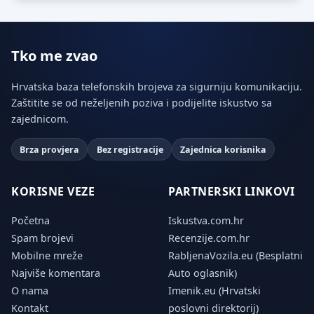
Tko me zvao
Hrvatska baza telefonskih brojeva za sigurniju komunikaciju.
Zaštitite se od neželjenih poziva i podijelite iskustvo sa
zajednicom.
Brza provjera
Bez registracije
Zajednica korisnika
KORISNE VEZE
PARTNERSKI LINKOVI
Početna
Iskustva.com.hr
Spam brojevi
Recenzije.com.hr
Mobilne mreže
RabljenaVozila.eu (Besplatni
Najviše komentara
Auto oglasnik)
O nama
Imenik.eu (Hrvatski
Kontakt
poslovni direktorij)