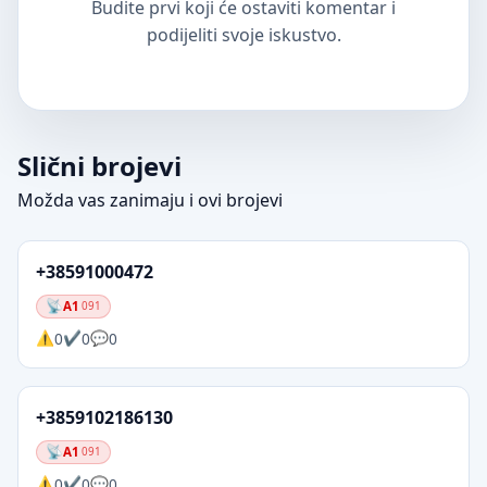
Budite prvi koji će ostaviti komentar i
podijeliti svoje iskustvo.
Slični brojevi
Možda vas zanimaju i ovi brojevi
+38591000472
A1
091
0
0
0
+3859102186130
A1
091
0
0
0