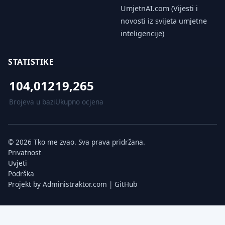
UmjetnAI.com (Vijesti i
novosti iz svijeta umjetne
inteligencije)
STATISTIKE
104,012
19,265
Brojeva u bazi
Ukupno ocjena
© 2026 Tko me zvao. Sva prava pridržana.
Privatnost
Uvjeti
Podrška
Projekt by
Administraktor.com
|
GitHub