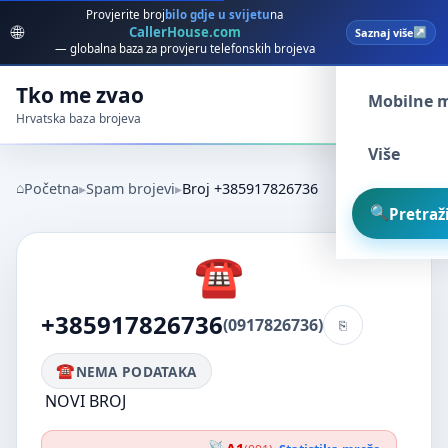
Provjerite broj
bilo gdje u svijetu
na
🌐
CallerHouse.com
Saznaj više
Spam broj
— globalna baza za provjeru telefonskih brojeva
Tko me zvao
Mobilne 
Hrvatska baza brojeva
Više
Početna
Spam brojevi
Broj +385917826736
Pretraži
+385917826736
(0917826736)
NEMA PODATAKA
NOVI BROJ