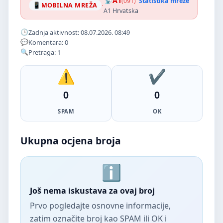
A1
(091)
Statistika mreže
·
MOBILNA MREŽA
A1 Hrvatska
Zadnja aktivnost: 08.07.2026. 08:49
Komentara: 0
Pretraga: 1
0
0
SPAM
OK
Ukupna ocjena broja
Još nema iskustava za ovaj broj
Prvo pogledajte osnovne informacije,
zatim označite broj kao SPAM ili OK i