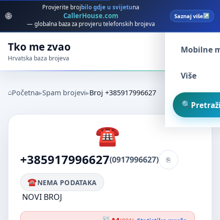
Provjerite broj
bilo gdje u svijetu
na
🌐
CallerHouse.com
Saznaj više
Spam broj
— globalna baza za provjeru telefonskih brojeva
Tko me zvao
Mobilne 
Hrvatska baza brojeva
Više
Početna
Spam brojevi
Broj +385917996627
Pretraži
+385917996627
(0917996627)
NEMA PODATAKA
NOVI BROJ