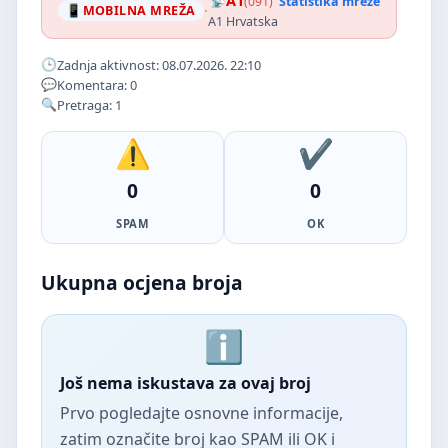
A1
(091)
Statistika mreže
·
MOBILNA MREŽA
A1 Hrvatska
Zadnja aktivnost: 08.07.2026. 22:10
Komentara: 0
Pretraga: 1
0
0
SPAM
OK
Ukupna ocjena broja
Još nema iskustava za ovaj broj
Prvo pogledajte osnovne informacije,
zatim označite broj kao SPAM ili OK i