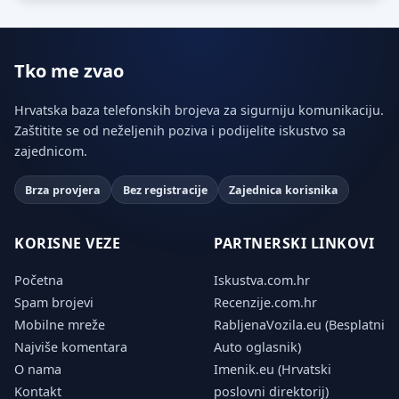
Tko me zvao
Hrvatska baza telefonskih brojeva za sigurniju komunikaciju.
Zaštitite se od neželjenih poziva i podijelite iskustvo sa
zajednicom.
Brza provjera
Bez registracije
Zajednica korisnika
KORISNE VEZE
PARTNERSKI LINKOVI
Početna
Iskustva.com.hr
Spam brojevi
Recenzije.com.hr
Mobilne mreže
RabljenaVozila.eu (Besplatni
Najviše komentara
Auto oglasnik)
O nama
Imenik.eu (Hrvatski
Kontakt
poslovni direktorij)