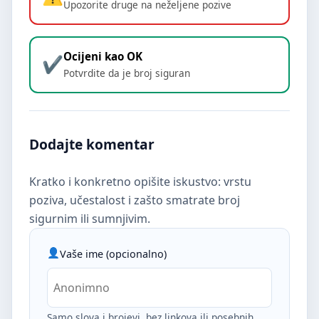
Upozorite druge na neželjene pozive
Ocijeni kao OK
Potvrdite da je broj siguran
Dodajte komentar
Kratko i konkretno opišite iskustvo: vrstu
poziva, učestalost i zašto smatrate broj
sigurnim ili sumnjivim.
Vaše ime (opcionalno)
Samo slova i brojevi, bez linkova ili posebnih