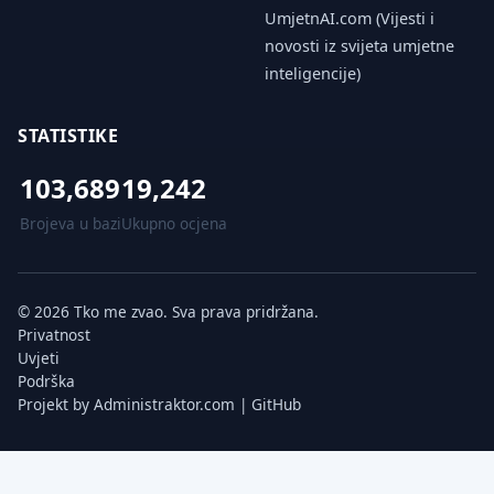
UmjetnAI.com (Vijesti i
novosti iz svijeta umjetne
inteligencije)
STATISTIKE
103,689
19,242
Brojeva u bazi
Ukupno ocjena
© 2026 Tko me zvao. Sva prava pridržana.
Privatnost
Uvjeti
Podrška
Projekt by
Administraktor.com
|
GitHub