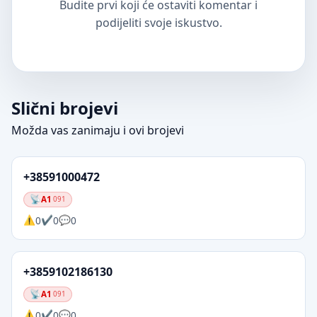
Budite prvi koji će ostaviti komentar i
podijeliti svoje iskustvo.
Slični brojevi
Možda vas zanimaju i ovi brojevi
+38591000472
A1
091
0
0
0
+3859102186130
A1
091
0
0
0