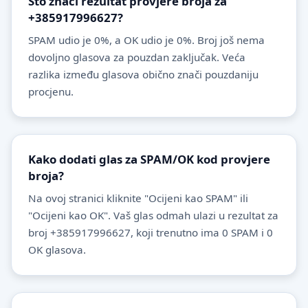
Što znači rezultat provjere broja za
+385917996627?
SPAM udio je 0%, a OK udio je 0%. Broj još nema
dovoljno glasova za pouzdan zaključak. Veća
razlika između glasova obično znači pouzdaniju
procjenu.
Kako dodati glas za SPAM/OK kod provjere
broja?
Na ovoj stranici kliknite "Ocijeni kao SPAM" ili
"Ocijeni kao OK". Vaš glas odmah ulazi u rezultat za
broj +385917996627, koji trenutno ima 0 SPAM i 0
OK glasova.