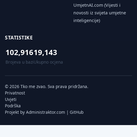
UmjetnAI.com (Vijesti i
novosti iz svijeta umjetne
inteligencije)
STATISTIKE
102,916
19,143
Brojeva u bazi
Ukupno ocjena
© 2026 Tko me zvao. Sva prava pridržana.
Privatnost
Uvjeti
Podrška
Projekt by
Administraktor.com
|
GitHub