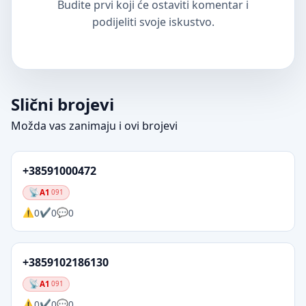
Budite prvi koji će ostaviti komentar i
podijeliti svoje iskustvo.
Slični brojevi
Možda vas zanimaju i ovi brojevi
+38591000472
A1
091
0
0
0
+3859102186130
A1
091
0
0
0