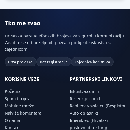
Tko me zvao
Hrvatska baza telefonskih brojeva za sigurniju komunikaciju.
Zaštitite se od neželjenih poziva i podijelite iskustvo sa
zajednicom.
Brza provjera
Bez registracije
Zajednica korisnika
KORISNE VEZE
PARTNERSKI LINKOVI
Početna
Iskustva.com.hr
Spam brojevi
Recenzije.com.hr
Mobilne mreže
RabljenaVozila.eu (Besplatni
Najviše komentara
Auto oglasnik)
O nama
Imenik.eu (Hrvatski
Kontakt
poslovni direktorij)