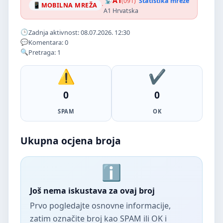
A1
(091)
Statistika mreže
·
MOBILNA MREŽA
A1 Hrvatska
Zadnja aktivnost: 08.07.2026. 12:30
Komentara: 0
Pretraga: 1
0
0
SPAM
OK
Ukupna ocjena broja
Još nema iskustava za ovaj broj
Prvo pogledajte osnovne informacije,
zatim označite broj kao SPAM ili OK i