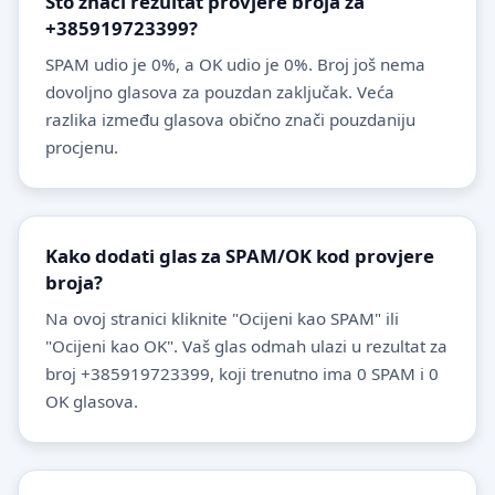
Što znači rezultat provjere broja za
+385919723399?
SPAM udio je 0%, a OK udio je 0%. Broj još nema
dovoljno glasova za pouzdan zaključak. Veća
razlika između glasova obično znači pouzdaniju
procjenu.
Kako dodati glas za SPAM/OK kod provjere
broja?
Na ovoj stranici kliknite "Ocijeni kao SPAM" ili
"Ocijeni kao OK". Vaš glas odmah ulazi u rezultat za
broj +385919723399, koji trenutno ima 0 SPAM i 0
OK glasova.