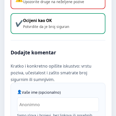
Upozorite druge na neželjene pozive
Ocijeni kao OK
Potvrdite da je broj siguran
Dodajte komentar
Kratko i konkretno opišite iskustvo: vrstu
poziva, učestalost i zašto smatrate broj
sigurnim ili sumnjivim.
Vaše ime (opcionalno)
Samo slova i brojevi, bez linkova ili posebnih