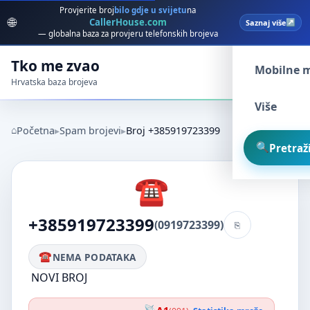
Provjerite broj
bilo gdje u svijetu
na
🌐
CallerHouse.com
Saznaj više
Spam broj
— globalna baza za provjeru telefonskih brojeva
Tko me zvao
Mobilne 
Hrvatska baza brojeva
Više
Početna
Spam brojevi
Broj +385919723399
Pretraži
+385919723399
(0919723399)
NEMA PODATAKA
NOVI BROJ