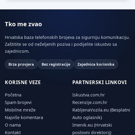
Tko me zvao
Hrvatska baza telefonskih brojeva za sigurniju komunikaciju.
Zaštitite se od neželjenih poziva i podijelite iskustvo sa
zajednicom.
Brza provjera
Bez registracije
Zajednica korisnika
KORISNE VEZE
PARTNERSKI LINKOVI
Početna
Iskustva.com.hr
Spam brojevi
Recenzije.com.hr
Mobilne mreže
RabljenaVozila.eu (Besplatni
Najviše komentara
Auto oglasnik)
O nama
Imenik.eu (Hrvatski
Kontakt
poslovni direktorij)