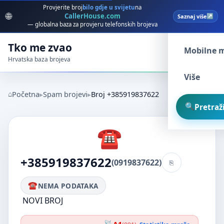
Provjerite broj
bilo gdje u svijetu
na
🌐
CallerHouse.com
Saznaj više
Spam broj
— globalna baza za provjeru telefonskih brojeva
Tko me zvao
Mobilne 
Hrvatska baza brojeva
Više
Početna
Spam brojevi
Broj +385919837622
Pretraži
+385919837622
(0919837622)
NEMA PODATAKA
NOVI BROJ