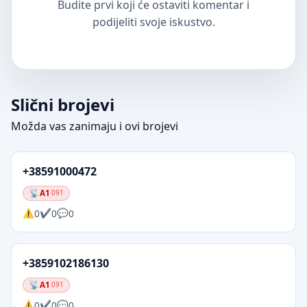
Budite prvi koji će ostaviti komentar i
podijeliti svoje iskustvo.
Slični brojevi
Možda vas zanimaju i ovi brojevi
+38591000472
A1
091
0
0
0
+3859102186130
A1
091
0
0
0