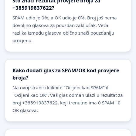
Što znači rezultat provjere broja za
+385919837622?
SPAM udio je 0%, a OK udio je 0%. Broj još nema
dovoljno glasova za pouzdan zaključak. Veća
razlika između glasova obično znači pouzdaniju
procjenu.
Kako dodati glas za SPAM/OK kod provjere
broja?
Na ovoj stranici kliknite "Ocijeni kao SPAM" ili
"Ocijeni kao OK". Vaš glas odmah ulazi u rezultat za
broj +385919837622, koji trenutno ima 0 SPAM i 0
OK glasova.