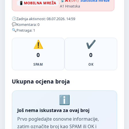
A1
(091)
Statistika mreže
·
MOBILNA MREŽA
A1 Hrvatska
Zadnja aktivnost: 08.07.2026. 14:59
Komentara: 0
Pretraga: 1
0
0
SPAM
OK
Ukupna ocjena broja
Još nema iskustava za ovaj broj
Prvo pogledajte osnovne informacije,
zatim označite broj kao SPAM ili OK i