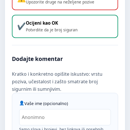
Upozorite druge na neželjene pozive
Ocijeni kao OK
Potvrdite da je broj siguran
Dodajte komentar
Kratko i konkretno opišite iskustvo: vrstu
poziva, učestalost i zašto smatrate broj
sigurnim ili sumnjivim.
Vaše ime (opcionalno)
Samo slova i brojevi, bez linkova ili posebnih