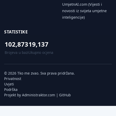
UmjetnAI.com (Vijesti i
novosti iz svijeta umjetne
inteligencije)
STATISTIKE
102,873
19,137
Brojeva u bazi
Ukupno ocjena
© 2026 Tko me zvao. Sva prava pridržana.
Privatnost
Uvjeti
Podrška
Projekt by
Administraktor.com
|
GitHub