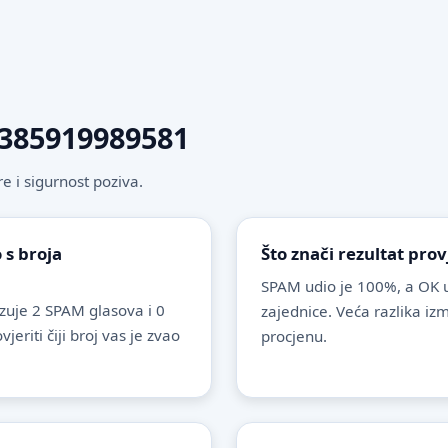
 +385919989581
 i sigurnost poziva.
 s broja
Što znači rezultat pro
SPAM udio je 100%, a OK u
uje 2 SPAM glasova i 0
zajednice. Veća razlika i
riti čiji broj vas je zvao
procjenu.