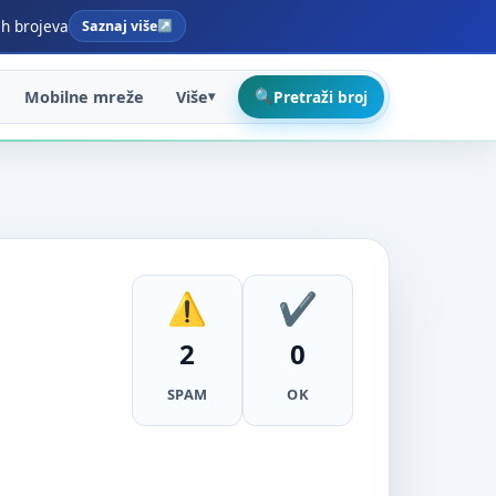
ih brojeva
Saznaj više
Mobilne mreže
Više
Pretraži broj
2
0
SPAM
OK