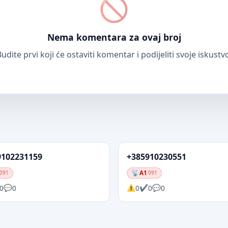
Nema komentara za ovaj broj
udite prvi koji će ostaviti komentar i podijeliti svoje iskustv
9102231159
+385910230551
A1
091
091
0
0
0
0
0