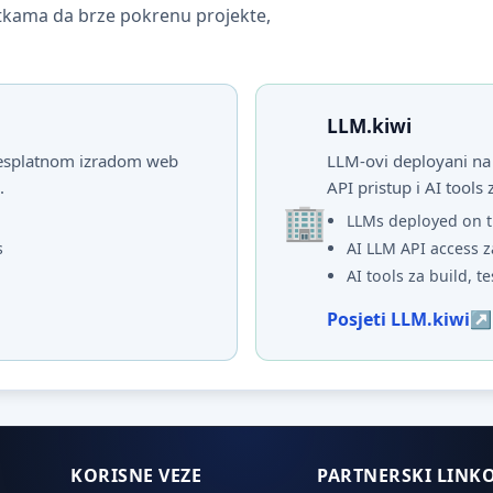
vrtkama da brze pokrenu projekte,
LLM.kiwi
 besplatnom izradom web
LLM-ovi deployani na 
.
API pristup i AI tools 
LLMs deployed on t
s
AI LLM API access z
AI tools za build, te
Posjeti LLM.kiwi
KORISNE VEZE
PARTNERSKI LINKO