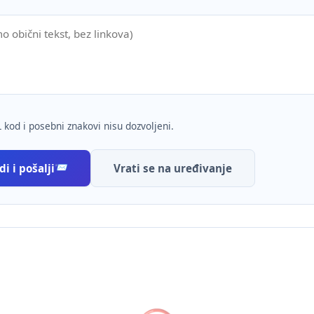
 kod i posebni znakovi nisu dozvoljeni.
i i pošalji
Vrati se na uređivanje