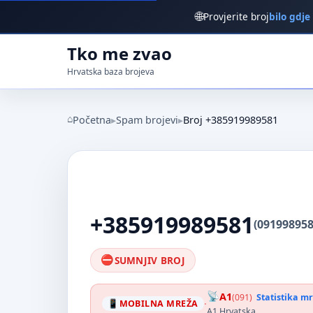
🌐
Provjerite broj
bilo gdje
Tko me zvao
Hrvatska baza brojeva
Početna
Spam brojevi
Broj +385919989581
+385919989581
(091998958
SUMNJIV BROJ
A1
(091)
Statistika m
·
MOBILNA MREŽA
A1 Hrvatska