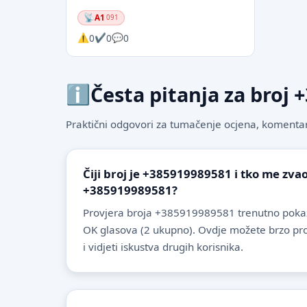
A1
091
0
0
0
Česta pitanja za broj
Praktični odgovori za tumačenje ocjena, komentare
Čiji broj je +385919989581 i tko me zvao
+385919989581?
Provjera broja +385919989581 trenutno pokaz
OK glasova (2 ukupno). Ovdje možete brzo provje
i vidjeti iskustva drugih korisnika.