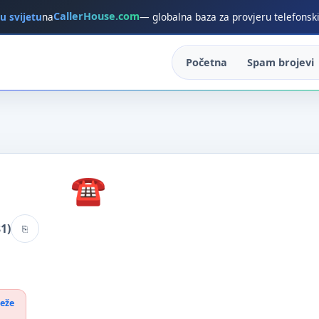
CallerHouse.com
 u svijetu
na
— globalna baza za provjeru telefonsk
Početna
Spam brojevi
1)
reže