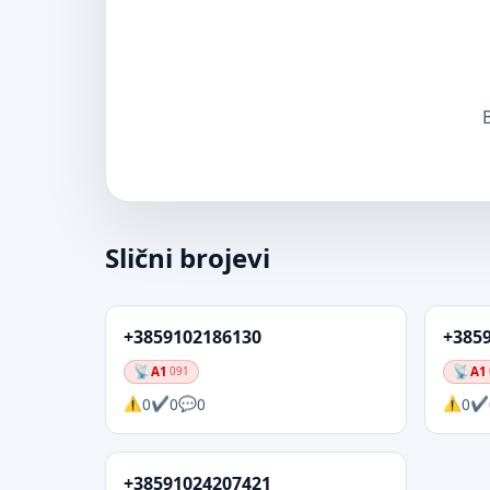
B
Slični brojevi
+3859102186130
+385
A1
A1
091
0
0
0
0
+38591024207421