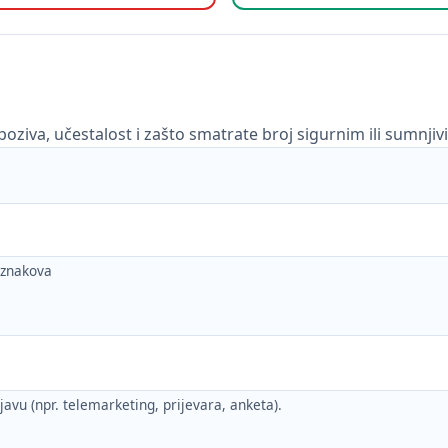
poziva, učestalost i zašto smatrate broj sigurnim ili sumnjiv
h znakova
ijavu (npr. telemarketing, prijevara, anketa).