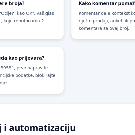
ere broja?
Kako komentar pomaže 
 "Ocijeni kao OK". Vaš glas
Komentar daje kontekst koj
, koji trenutno ima 2
riječ o prodaji, anketi ili 
komentara za ovaj broj.
leda kao prijevara?
89581, prvo napravite
ancijske podatke, blokirajte
tar.
j i automatizaciju