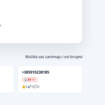
o.
Možda vas zanimaju i ovi brojevi
+385910238185
A1
091
0
0
0