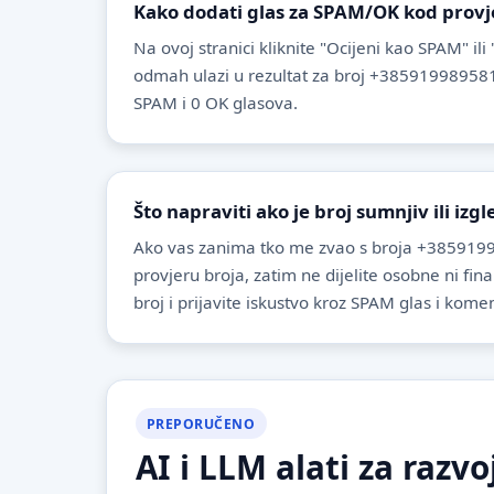
Kako dodati glas za SPAM/OK kod provj
Na ovoj stranici kliknite "Ocijeni kao SPAM" ili
odmah ulazi u rezultat za broj +385919989581
SPAM i 0 OK glasova.
Što napraviti ako je broj sumnjiv ili izg
Ako vas zanima tko me zvao s broja +3859199
provjeru broja, zatim ne dijelite osobne ni fin
broj i prijavite iskustvo kroz SPAM glas i komen
PREPORUČENO
AI i LLM alati za razvo