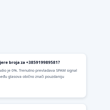
vjere broja za +385919989581?
dio je 0%. Trenutno prevladava SPAM signal
zmeđu glasova obično znači pouzdaniju