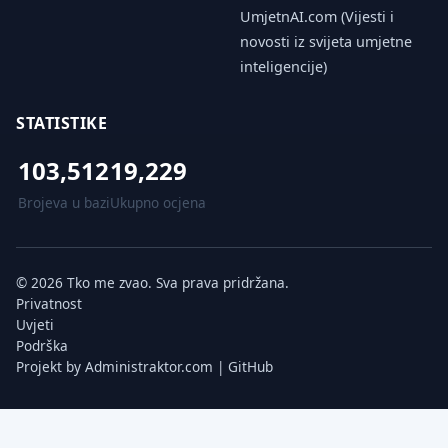
UmjetnAI.com (Vijesti i
novosti iz svijeta umjetne
inteligencije)
STATISTIKE
103,512
19,229
Brojeva u bazi
Ukupno ocjena
© 2026 Tko me zvao. Sva prava pridržana.
Privatnost
Uvjeti
Podrška
Projekt by
Administraktor.com
|
GitHub