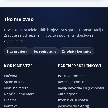
Tko me zvao
Hrvatska baza telefonskih brojeva za sigurniju komunikaciju.
Zaštitite se od neželjenih poziva i podijelite iskustvo sa
zajednicom.
Brza provjera
Bez registracije
Zajednica korisnika
KORISNE VEZE
PARTNERSKI LINKOVI
Početna
Iskustva.com.hr
Spam brojevi
Recenzije.com.hr
Mobilne mreže
RabljenaVozila.eu (Besplatni
Najviše komentara
Auto oglasnik)
O nama
Imenik.eu (Hrvatski
Kontakt
poslovni direktorij)