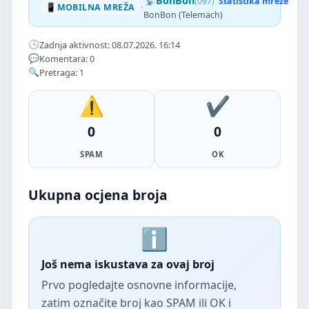
BonBon
(097)
Statistika mreže
·
MOBILNA MREŽA
BonBon (Telemach)
Zadnja aktivnost: 08.07.2026. 16:14
Komentara: 0
Pretraga: 1
0
0
SPAM
OK
Ukupna ocjena broja
Još nema iskustava za ovaj broj
Prvo pogledajte osnovne informacije,
zatim označite broj kao SPAM ili OK i