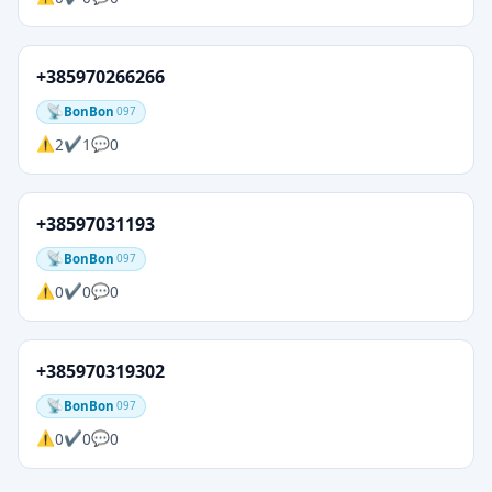
+385970266266
BonBon
097
2
1
0
+38597031193
BonBon
097
0
0
0
+385970319302
BonBon
097
0
0
0