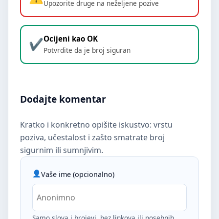
Upozorite druge na neželjene pozive
Ocijeni kao OK
Potvrdite da je broj siguran
Dodajte komentar
Kratko i konkretno opišite iskustvo: vrstu
poziva, učestalost i zašto smatrate broj
sigurnim ili sumnjivim.
Vaše ime (opcionalno)
Samo slova i brojevi, bez linkova ili posebnih