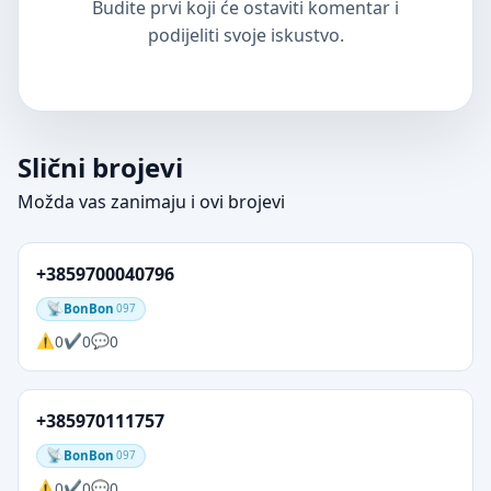
Budite prvi koji će ostaviti komentar i
podijeliti svoje iskustvo.
Slični brojevi
Možda vas zanimaju i ovi brojevi
+3859700040796
BonBon
097
0
0
0
+385970111757
BonBon
097
0
0
0