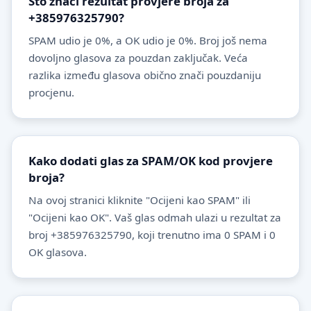
Što znači rezultat provjere broja za
+385976325790?
SPAM udio je 0%, a OK udio je 0%. Broj još nema
dovoljno glasova za pouzdan zaključak. Veća
razlika između glasova obično znači pouzdaniju
procjenu.
Kako dodati glas za SPAM/OK kod provjere
broja?
Na ovoj stranici kliknite "Ocijeni kao SPAM" ili
"Ocijeni kao OK". Vaš glas odmah ulazi u rezultat za
broj +385976325790, koji trenutno ima 0 SPAM i 0
OK glasova.