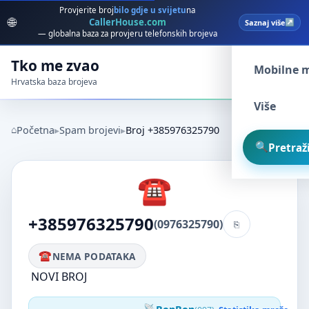
Provjerite broj
bilo gdje u svijetu
na
🌐
CallerHouse.com
Saznaj više
Spam broj
— globalna baza za provjeru telefonskih brojeva
Tko me zvao
Mobilne 
Hrvatska baza brojeva
Više
Početna
Spam brojevi
Broj +385976325790
Pretraži
+385976325790
(0976325790)
NEMA PODATAKA
NOVI BROJ