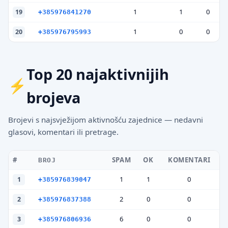
1
1
0
19
+385976841270
1
0
0
20
+385976795993
Top 20 najaktivnijih
brojeva
Brojevi s najsvježijom aktivnošću zajednice — nedavni
glasovi, komentari ili pretrage.
#
SPAM
OK
KOMENTARI
BROJ
1
1
0
1
+385976839047
2
0
0
2
+385976837388
6
0
0
3
+385976806936