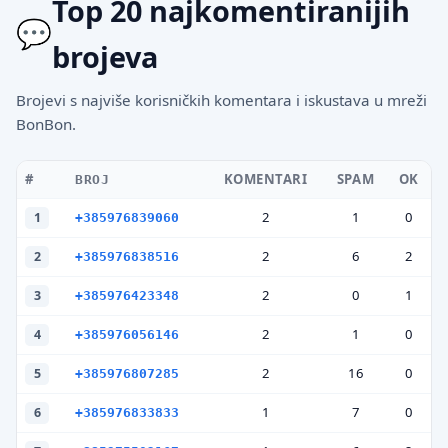
Top 20 najkomentiranijih
brojeva
Brojevi s najviše korisničkih komentara i iskustava u mreži
BonBon.
#
KOMENTARI
SPAM
OK
BROJ
2
1
0
1
+385976839060
2
6
2
2
+385976838516
2
0
1
3
+385976423348
2
1
0
4
+385976056146
2
16
0
5
+385976807285
1
7
0
6
+385976833833