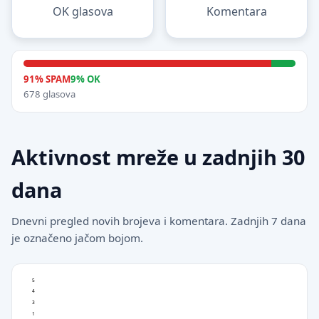
OK glasova
Komentara
91% SPAM
9% OK
678 glasova
Aktivnost mreže u zadnjih 30
dana
Dnevni pregled novih brojeva i komentara. Zadnjih 7 dana
je označeno jačom bojom.
5
4
3
1