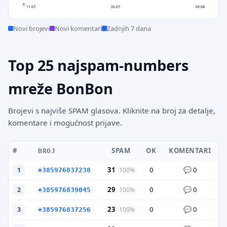
0
11.07.
26.07.
09.08.
Novi brojevi
Novi komentari
Zadnjih 7 dana
Top 25 najspam-numbers
mreže BonBon
Brojevi s najviše SPAM glasova. Kliknite na broj za detalje,
komentare i mogućnost prijave.
#
SPAM
OK
KOMENTARI
BROJ
31
0
0
100%
1
+385976837238
29
0
0
100%
2
+385976839045
23
0
0
100%
3
+385976837256