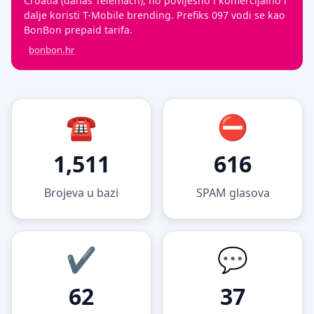
Croatia (danas Telemach), no povijesno i komercijalno i
dalje koristi T-Mobile brending. Prefiks 097 vodi se kao
BonBon prepaid tarifa.
bonbon.hr
Ključne statistike mreže BonBon
1,511
616
Brojeva u bazi
SPAM glasova
62
37