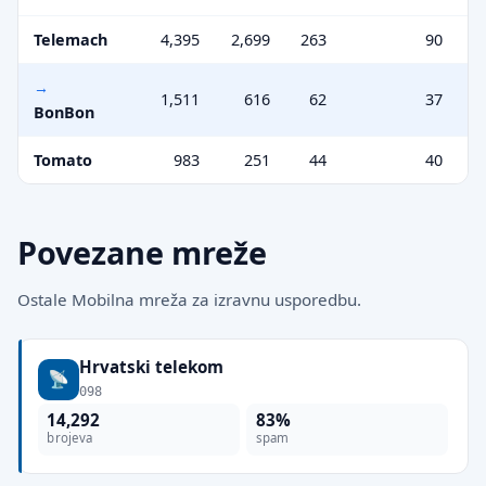
Telemach
4,395
2,699
263
90
1,511
616
62
37
BonBon
Tomato
983
251
44
40
Povezane mreže
Ostale Mobilna mreža za izravnu usporedbu.
Hrvatski telekom
098
14,292
83%
brojeva
spam