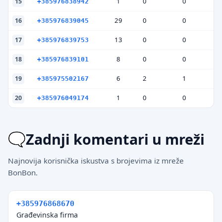
1
0
0
15
+385976838942
29
0
0
16
+385976839045
13
0
0
17
+385976839753
8
0
0
18
+385976839101
6
2
1
19
+385975502167
1
0
0
20
+385976049174
Zadnji komentari u mreži
Najnovija korisnička iskustva s brojevima iz mreže
BonBon.
+385976868670
Građevinska firma