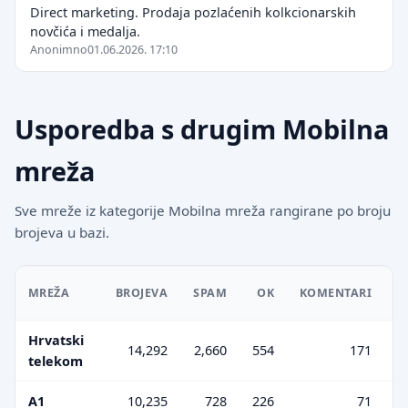
Direct marketing. Prodaja pozlaćenih kolkcionarskih
novčića i medalja.
Anonimno
01.06.2026. 17:10
Usporedba s drugim Mobilna
mreža
Sve mreže iz kategorije Mobilna mreža rangirane po broju
brojeva u bazi.
S
MREŽA
BROJEVA
SPAM
OK
KOMENTARI
Hrvatski
14,292
2,660
554
171
telekom
A1
10,235
728
226
71