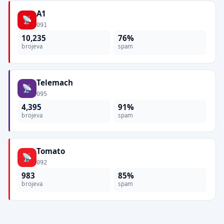
A1
091
10,235
76%
brojeva
spam
Telemach
095
4,395
91%
brojeva
spam
Tomato
092
983
85%
brojeva
spam