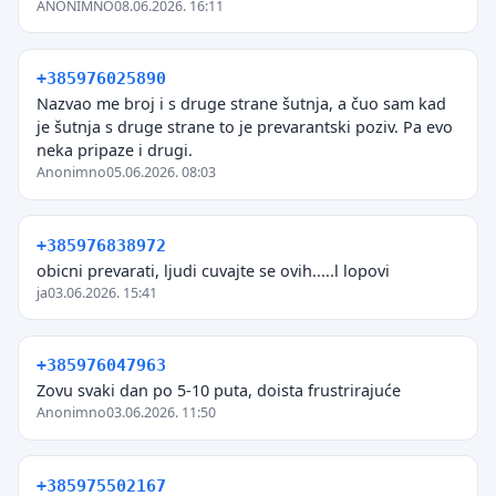
ANONIMNO
08.06.2026. 16:11
+385976025890
Nazvao me broj i s druge strane šutnja, a čuo sam kad
je šutnja s druge strane to je prevarantski poziv. Pa evo
neka pripaze i drugi.
Anonimno
05.06.2026. 08:03
+385976838972
obicni prevarati, ljudi cuvajte se ovih.....l lopovi
ja
03.06.2026. 15:41
+385976047963
Zovu svaki dan po 5-10 puta, doista frustrirajuće
Anonimno
03.06.2026. 11:50
+385975502167