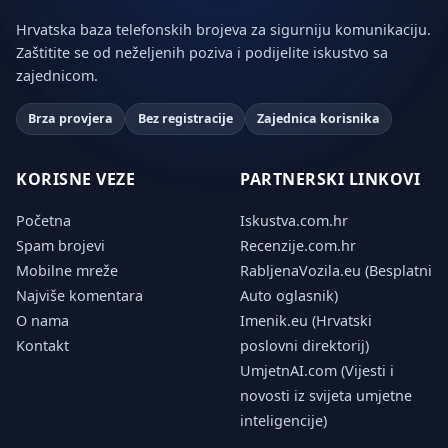
Hrvatska baza telefonskih brojeva za sigurniju komunikaciju.
Zaštitite se od neželjenih poziva i podijelite iskustvo sa
zajednicom.
Brza provjera
Bez registracije
Zajednica korisnika
KORISNE VEZE
PARTNERSKI LINKOVI
Početna
Iskustva.com.hr
Spam brojevi
Recenzije.com.hr
Mobilne mreže
RabljenaVozila.eu (Besplatni
Najviše komentara
Auto oglasnik)
O nama
Imenik.eu (Hrvatski
Kontakt
poslovni direktorij)
UmjetnAI.com (Vijesti i
novosti iz svijeta umjetne
inteligencije)