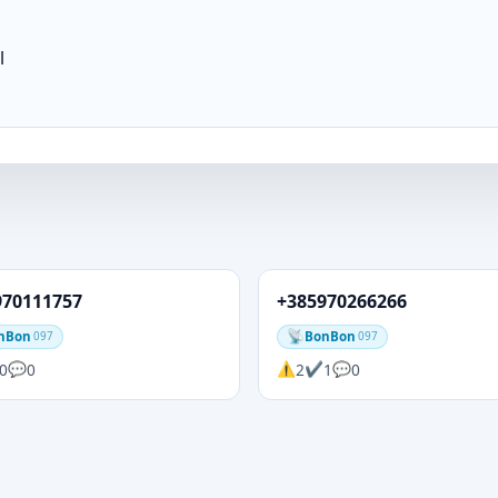
l
970111757
+385970266266
nBon
BonBon
097
097
0
0
2
1
0