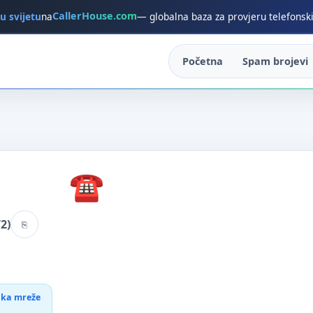
CallerHouse.com
 u svijetu
na
— globalna baza za provjeru telefonsk
Početna
Spam brojevi
2)
tika mreže