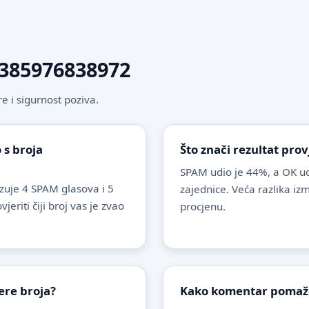
 +385976838972
 i sigurnost poziva.
 s broja
Što znači rezultat pro
SPAM udio je 44%, a OK ud
uje 4 SPAM glasova i 5
zajednice. Veća razlika i
riti čiji broj vas je zvao
procjenu.
ere broja?
Kako komentar pomaže 