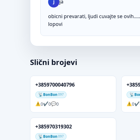
ja
J
obicni prevarati, ljudi cuvajte se ovih.....
lopovi
Slični brojevi
+3859700040796
+385
BonBon
Bo
097
0
0
0
0
+385970319302
BonBon
097