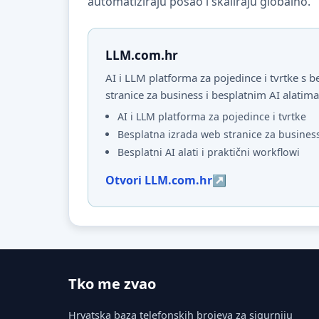
automatiziraju posao i skaliraju globalno.
LLM.com.hr
AI i LLM platforma za pojedince i tvrtke s
stranice za business i besplatnim AI alatima
AI i LLM platforma za pojedince i tvrtke
Besplatna izrada web stranice za busines
Besplatni AI alati i praktični workflowi
Otvori LLM.com.hr
Tko me zvao
Hrvatska baza telefonskih brojeva za sigurniju