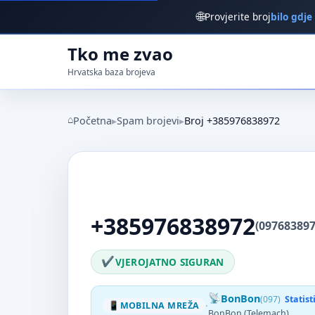
🌐
Provjerite broj
bilo gdje
Tko me zvao
Hrvatska baza brojeva
Početna
Spam brojevi
Broj +385976838972
+385976838972
(097683897
VJEROJATNO SIGURAN
BonBon
(097)
Statis
·
MOBILNA MREŽA
BonBon (Telemach)