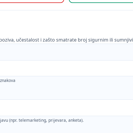
poziva, učestalost i zašto smatrate broj sigurnim ili sumnjiv
h znakova
ijavu (npr. telemarketing, prijevara, anketa).