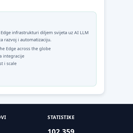
Edge infrastrukturi diljem svijeta uz AI LLM
za razvoj i automatizaciju.
he Edge across the globe
a integracije
st i scale
VI
STATISTIKE
102,359