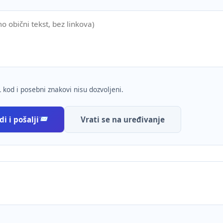
 kod i posebni znakovi nisu dozvoljeni.
i i pošalji
Vrati se na uređivanje