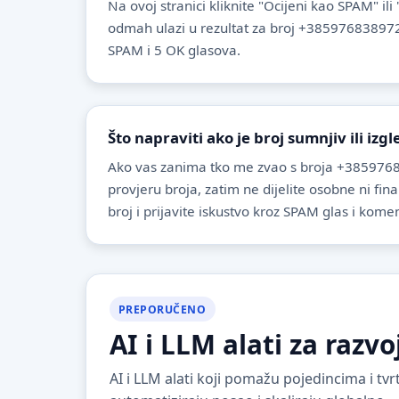
Na ovoj stranici kliknite "Ocijeni kao SPAM" ili
odmah ulazi u rezultat za broj +385976838972
SPAM i 5 OK glasova.
Što napraviti ako je broj sumnjiv ili izg
Ako vas zanima tko me zvao s broja +3859768
provjeru broja, zatim ne dijelite osobne ni fin
broj i prijavite iskustvo kroz SPAM glas i komen
PREPORUČENO
AI i LLM alati za razvo
AI i LLM alati koji pomažu pojedincima i t