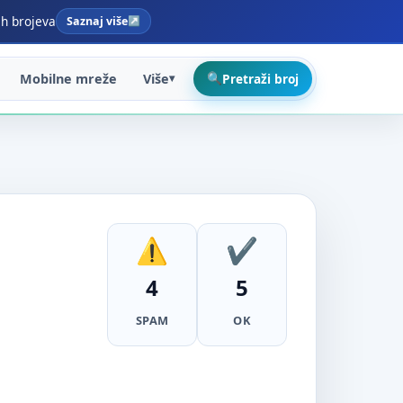
ih brojeva
Saznaj više
Mobilne mreže
Više
Pretraži broj
4
5
SPAM
OK