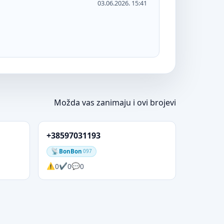
03.06.2026. 15:41
Možda vas zanimaju i ovi brojevi
+38597031193
BonBon
097
0
0
0