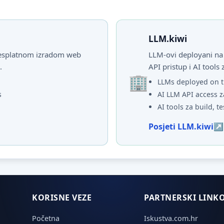
LLM.kiwi
 besplatnom izradom web
LLM-ovi deployani na 
.
API pristup i AI tools 
LLMs deployed on t
s
AI LLM API access z
AI tools za build, te
Posjeti LLM.kiwi
KORISNE VEZE
PARTNERSKI LINKO
Početna
Iskustva.com.hr