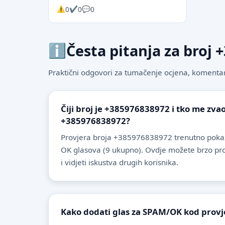
0
0
0
Česta pitanja za broj
Praktični odgovori za tumačenje ocjena, komentare
Čiji broj je +385976838972 i tko me zvao
+385976838972?
Provjera broja +385976838972 trenutno pokaz
OK glasova (9 ukupno). Ovdje možete brzo provje
i vidjeti iskustva drugih korisnika.
Kako dodati glas za SPAM/OK kod provj