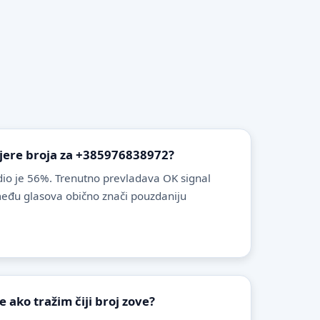
vjere broja za +385976838972?
io je 56%. Trenutno prevladava OK signal
zmeđu glasova obično znači pouzdaniju
ako tražim čiji broj zove?