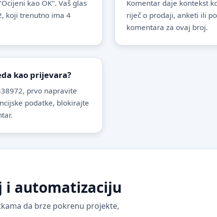
 "Ocijeni kao OK". Vaš glas
Komentar daje kontekst koj
, koji trenutno ima 4
riječ o prodaji, anketi ili 
komentara za ovaj broj.
leda kao prijevara?
38972, prvo napravite
ancijske podatke, blokirajte
tar.
j i automatizaciju
vrtkama da brze pokrenu projekte,