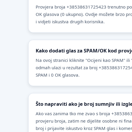
Provjera broja +38538631725423 trenutno po
OK glasova (0 ukupno). Ovdje možete brzo provje
i vidjeti iskustva drugih korisnika.
Kako dodati glas za SPAM/OK kod provj
Na ovoj stranici kliknite "Ocijeni kao SPAM" ili
odmah ulazi u rezultat za broj +385386317254
SPAM i 0 OK glasova.
Što napraviti ako je broj sumnjiv ili izg
Ako vas zanima tko me zvao s broja +385386
provjeru broja, zatim ne dijelite osobne ni fin
broj i prijavite iskustvo kroz SPAM glas i komen