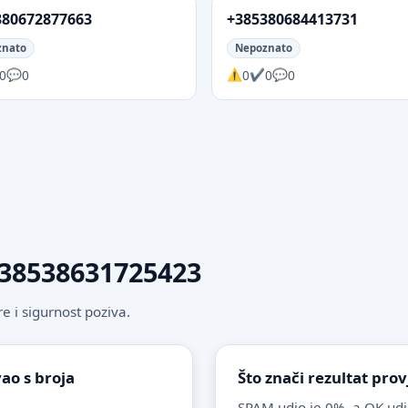
380672877663
+385380684413731
znato
Nepoznato
0
0
0
0
0
 +38538631725423
 i sigurnost poziva.
vao s broja
Što znači rezultat pr
SPAM udio je 0%, a OK udi