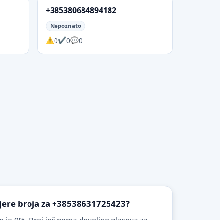
+385380684894182
Nepoznato
0
0
0
ovjere broja za +38538631725423?
o je 0%. Broj još nema dovoljno glasova za