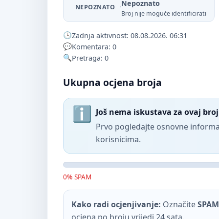
Nepoznato
·
NEPOZNATO
Broj nije moguće identificirati
Zadnja aktivnost: 08.08.2026. 06:31
Komentara: 0
Pretraga: 0
Ukupna ocjena broja
Još nema iskustava za ovaj broj
Prvo pogledajte osnovne informac
korisnicima.
0% SPAM
Kako radi ocjenjivanje:
Označite
SPAM
ocjena po broju vrijedi 24 sata.