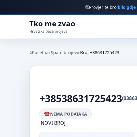
🌐
Provjerite broj
bilo gdje
Tko me zvao
Hrvatska baza brojeva
Početna
Spam brojevi
Broj +38631725423
+38538631725423
(0386
NEMA PODATAKA
NOVI BROJ