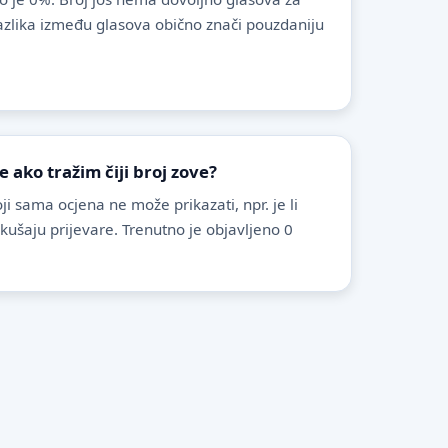
azlika između glasova obično znači pouzdaniju
ako tražim čiji broj zove?
i sama ocjena ne može prikazati, npr. je li
pokušaju prijevare. Trenutno je objavljeno 0