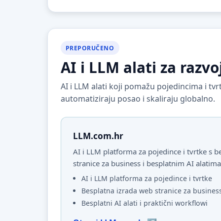
PREPORUČENO
AI i LLM alati za razvo
AI i LLM alati koji pomažu pojedincima i t
automatiziraju posao i skaliraju globalno.
LLM.com.hr
AI i LLM platforma za pojedince i tvrtke s
stranice za business i besplatnim AI alatima
AI i LLM platforma za pojedince i tvrtke
Besplatna izrada web stranice za busines
Besplatni AI alati i praktični workflowi