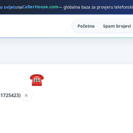
CallerHouse.com
 u svijetu
na
— globalna baza za provjeru telefonsk
Početna
Spam brojevi
31725423)