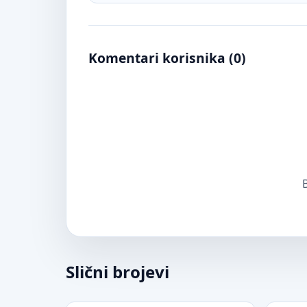
Komentari korisnika (
0
)
B
Slični brojevi