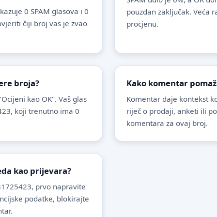
kazuje 0 SPAM glasova i 0
pouzdan zaključak. Veća r
riti čiji broj vas je zvao
procjenu.
ere broja?
Kako komentar pomaže 
 "Ocijeni kao OK". Vaš glas
Komentar daje kontekst koj
23, koji trenutno ima 0
riječ o prodaji, anketi ili 
komentara za ovaj broj.
leda kao prijevara?
31725423, prvo napravite
ancijske podatke, blokirajte
tar.