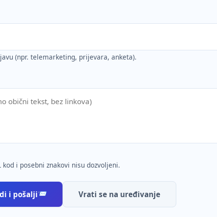
ijavu (npr. telemarketing, prijevara, anketa).
 kod i posebni znakovi nisu dozvoljeni.
i i pošalji
Vrati se na uređivanje