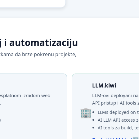
j i automatizaciju
vrtkama da brze pokrenu projekte,
LLM.kiwi
 besplatnom izradom web
LLM-ovi deployani na 
.
API pristup i AI tools 
LLMs deployed on t
s
AI LLM API access z
AI tools za build, te