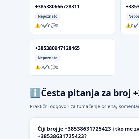
+385380666728311
+385
Nepoznato
Nepo
0
0
0
0
+385380947128465
Nepoznato
0
0
0
Česta pitanja za broj
Praktični odgovori za tumačenje ocjena, komentare
Čiji broj je +38538631725423 i tko me z
+38538631725423?