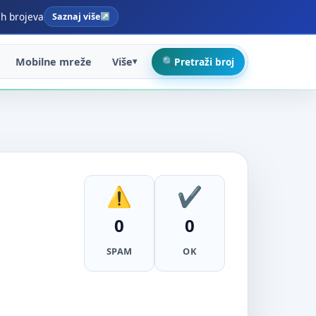
ih brojeva
Saznaj više
Mobilne mreže
Više
Pretraži broj
0
0
SPAM
OK