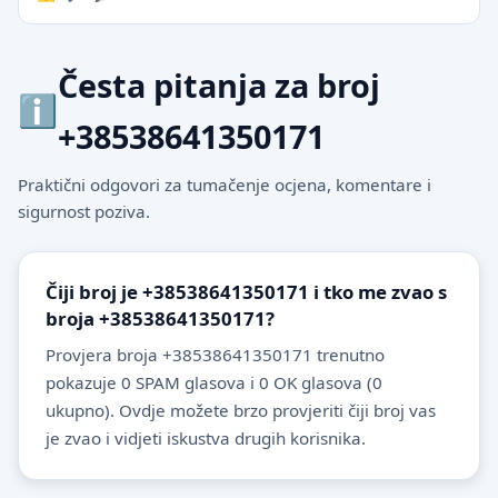
Česta pitanja za broj
+38538641350171
Praktični odgovori za tumačenje ocjena, komentare i
sigurnost poziva.
Čiji broj je +38538641350171 i tko me zvao s
broja +38538641350171?
Provjera broja +38538641350171 trenutno
pokazuje 0 SPAM glasova i 0 OK glasova (0
ukupno). Ovdje možete brzo provjeriti čiji broj vas
je zvao i vidjeti iskustva drugih korisnika.