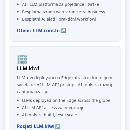
AI i LLM platforma za pojedince i tvrtke
Besplatna izrada web stranice za business
Besplatni AI alati i praktični workflowi
Otvori LLM.com.hr
LLM.kiwi
LLM-ovi deployani na Edge infrastrukturi diljem
svijeta uz AI LLM API pristup i AI tools za razvoj
i automatizaciju.
LLMs deployed on the Edge across the globe
AI LLM API access za integracije
AI tools za build, test i scale
Posjeti LLM.kiwi