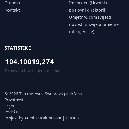
O nama
Imenik.eu (Hrvatski
Kontakt
poslovni direktorij)
UmjetnAI.com (Vijesti i
novosti iz svijeta umjetne
inteligencije)
STATISTIKE
104,100
19,274
Brojeva u bazi
Ukupno ocjena
© 2026 Tko me zvao. Sva prava pridržana.
Privatnost
Uvjeti
Podrška
Projekt by
Administraktor.com
|
GitHub