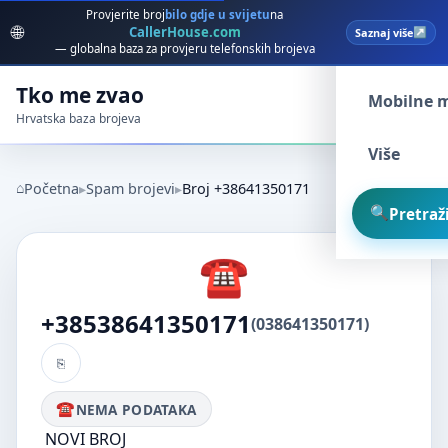
Provjerite broj
bilo gdje u svijetu
na
🌐
CallerHouse.com
Saznaj više
Spam broj
— globalna baza za provjeru telefonskih brojeva
Tko me zvao
Mobilne 
Hrvatska baza brojeva
Više
Početna
Spam brojevi
Broj +38641350171
Pretraži
+38538641350171
(038641350171)
NEMA PODATAKA
NOVI BROJ