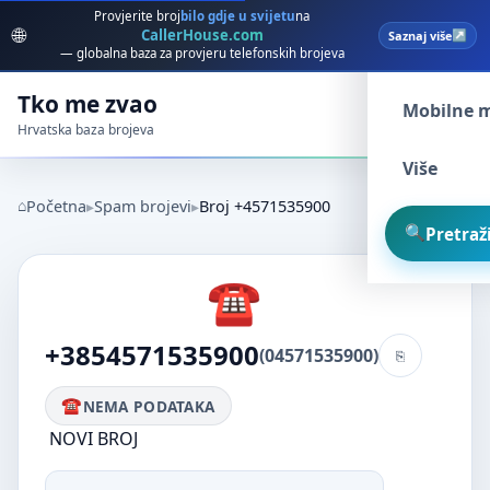
Provjerite broj
bilo gdje u svijetu
na
🌐
CallerHouse.com
Saznaj više
Spam broj
— globalna baza za provjeru telefonskih brojeva
Tko me zvao
Mobilne 
Hrvatska baza brojeva
Više
Početna
Spam brojevi
Broj +4571535900
Pretraži
+3854571535900
(04571535900)
NEMA PODATAKA
NOVI BROJ