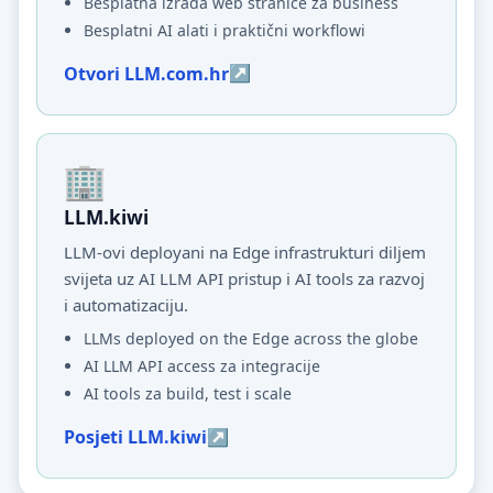
Besplatna izrada web stranice za business
Besplatni AI alati i praktični workflowi
Otvori LLM.com.hr
LLM.kiwi
LLM-ovi deployani na Edge infrastrukturi diljem
svijeta uz AI LLM API pristup i AI tools za razvoj
i automatizaciju.
LLMs deployed on the Edge across the globe
AI LLM API access za integracije
AI tools za build, test i scale
Posjeti LLM.kiwi