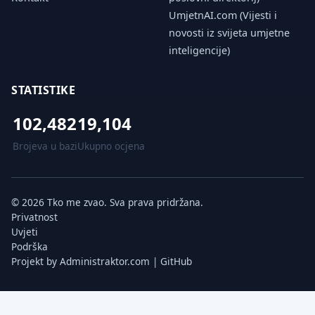
UmjetnAI.com (Vijesti i
novosti iz svijeta umjetne
inteligencije)
STATISTIKE
102,482
19,104
Brojeva u bazi
Ukupno ocjena
© 2026 Tko me zvao. Sva prava pridržana.
Privatnost
Uvjeti
Podrška
Projekt by
Administraktor.com
|
GitHub