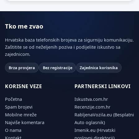
Tko me zvao
Hrvatska baza telefonskih brojeva za sigurniju komunikaciju.
Zaštitite se od neželjenih poziva i podijelite iskustvo sa
zajednicom.
Brza provjera
Bez registracije
Zajednica korisnika
KORISNE VEZE
PARTNERSKI LINKOVI
Početna
Iskustva.com.hr
Spam brojevi
Recenzije.com.hr
Mobilne mreže
RabljenaVozila.eu (Besplatni
Najviše komentara
Auto oglasnik)
O nama
Imenik.eu (Hrvatski
Kontakt
poslovni direktorij)