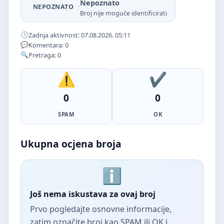
Nepoznato
·
NEPOZNATO
Broj nije moguće identificirati
Zadnja aktivnost: 07.08.2026. 05:11
Komentara: 0
Pretraga: 0
0
0
SPAM
OK
Ukupna ocjena broja
Još nema iskustava za ovaj broj
Prvo pogledajte osnovne informacije,
zatim označite broj kao SPAM ili OK i