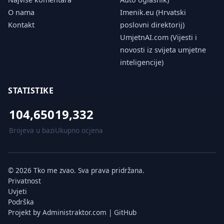
O nama
Imenik.eu (Hrvatski
Kontakt
poslovni direktorij)
UmjetnAI.com (Vijesti i
novosti iz svijeta umjetne
inteligencije)
STATISTIKE
104,650
19,332
Brojeva u bazi
Ukupno ocjena
© 2026 Tko me zvao. Sva prava pridržana.
Privatnost
Uvjeti
Podrška
Projekt by
Administraktor.com
|
GitHub