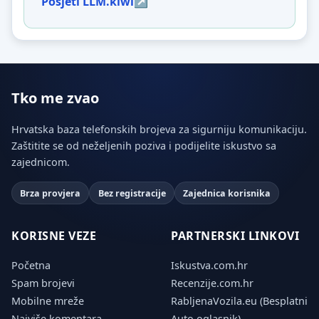
Posjeti LLM.kiwi
Tko me zvao
Hrvatska baza telefonskih brojeva za sigurniju komunikaciju.
Zaštitite se od neželjenih poziva i podijelite iskustvo sa
zajednicom.
Brza provjera
Bez registracije
Zajednica korisnika
KORISNE VEZE
PARTNERSKI LINKOVI
Početna
Iskustva.com.hr
Spam brojevi
Recenzije.com.hr
Mobilne mreže
RabljenaVozila.eu (Besplatni
Najviše komentara
Auto oglasnik)