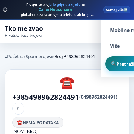
Provjerite broj
bilo gdje u svijetu
na
🌐
CallerHouse.com
Saznaj više
Spam broj
— globalna baza za provjeru telefonskih brojeva
Tko me zvao
Mobilne 
Hrvatska baza brojeva
Više
Početna
Spam brojevi
Broj +498962824491
Pretraži
+385498962824491
(0498962824491)
NEMA PODATAKA
NOVI BROJ