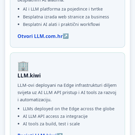
AI i LLM platforma za pojedince i tvrtke
Besplatna izrada web stranice za business
Besplatni AI alati i praktični workflowi
Otvori LLM.com.hr
LLM.kiwi
LLM-ovi deployani na Edge infrastrukturi diljem
svijeta uz AI LLM API pristup i AI tools za razvoj
i automatizaciju.
LLMs deployed on the Edge across the globe
AI LLM API access za integracije
AI tools za build, test i scale