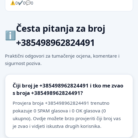
0
0
0
Česta pitanja za broj
+385498962824491
Praktični odgovori za tumačenje ocjena, komentare i
sigurnost poziva.
Čiji broj je +385498962824491 i tko me zvao
s broja +385498962824491?
Provjera broja +385498962824491 trenutno
pokazuje 0 SPAM glasova i 0 OK glasova (0
ukupno). Ovdje možete brzo provjeriti čiji broj vas
je zvao i vidjeti iskustva drugih korisnika.