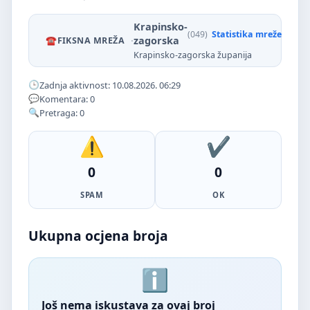
Krapinsko-
(049)
Statistika mreže
·
zagorska
FIKSNA MREŽA
Krapinsko-zagorska županija
Zadnja aktivnost: 10.08.2026. 06:29
Komentara: 0
Pretraga: 0
0
0
SPAM
OK
Ukupna ocjena broja
Još nema iskustava za ovaj broj