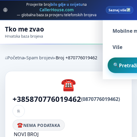
Provjerite broj
bilo gdje u svijetu
na
🌐
CallerHouse.com
Saznaj više
Spam broj
— globalna baza za provjeru telefonskih brojeva
Tko me zvao
Mobilne 
Hrvatska baza brojeva
Više
Početna
Spam brojevi
Broj +870776019462
Pretraži
+385870776019462
(0870776019462)
NEMA PODATAKA
NOVI BROJ