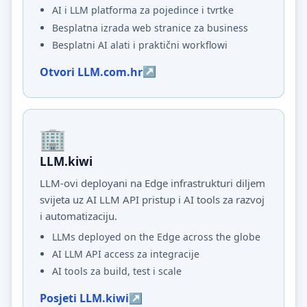
AI i LLM platforma za pojedince i tvrtke
Besplatna izrada web stranice za business
Besplatni AI alati i praktični workflowi
Otvori LLM.com.hr
LLM.kiwi
LLM-ovi deployani na Edge infrastrukturi diljem
svijeta uz AI LLM API pristup i AI tools za razvoj
i automatizaciju.
LLMs deployed on the Edge across the globe
AI LLM API access za integracije
AI tools za build, test i scale
Posjeti LLM.kiwi