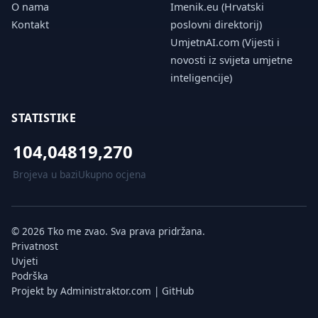
O nama
Imenik.eu (Hrvatski
Kontakt
poslovni direktorij)
UmjetnAI.com (Vijesti i
novosti iz svijeta umjetne
inteligencije)
STATISTIKE
104,048
19,270
Brojeva u bazi
Ukupno ocjena
© 2026 Tko me zvao. Sva prava pridržana.
Privatnost
Uvjeti
Podrška
Projekt by
Administraktor.com
|
GitHub