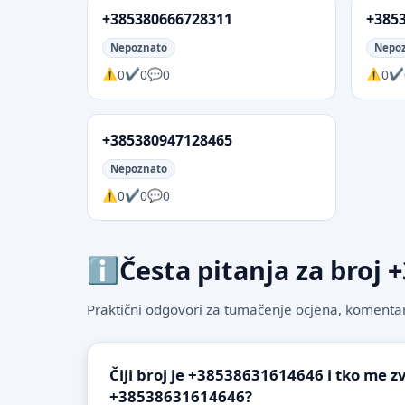
+385380666728311
+385
Nepoznato
Nepo
0
0
0
0
+385380947128465
Nepoznato
0
0
0
Česta pitanja za broj
Praktični odgovori za tumačenje ocjena, komentare
Čiji broj je +38538631614646 i tko me z
+38538631614646?