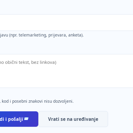
ijavu (npr. telemarketing, prijevara, anketa).
 kod i posebni znakovi nisu dozvoljeni.
i i pošalji
Vrati se na uređivanje