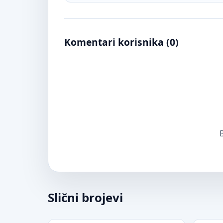
Komentari korisnika (
0
)
B
Slični brojevi