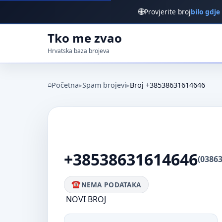
🌐
Provjerite broj
bilo gdje
Tko me zvao
Hrvatska baza brojeva
Početna
Spam brojevi
Broj +38538631614646
+38538631614646
(0386
NEMA PODATAKA
NOVI BROJ