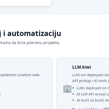
j i automatizaciju
vrtkama da brze pokrenu projekte,
LLM.kiwi
 besplatnom izradom web
LLM-ovi deployani na 
.
API pristup i AI tools 
LLMs deployed on t
s
AI LLM API access z
AI tools za build, te