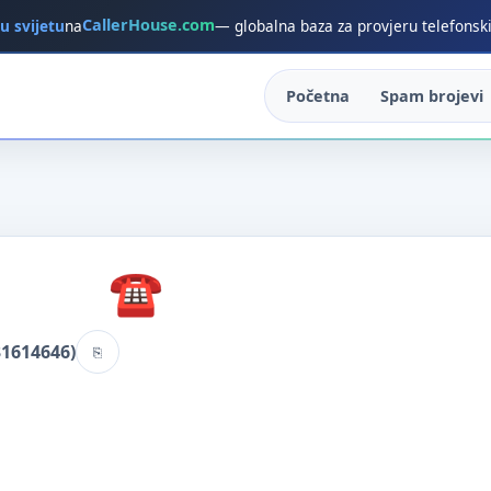
CallerHouse.com
 u svijetu
na
— globalna baza za provjeru telefonsk
Početna
Spam brojevi
31614646)