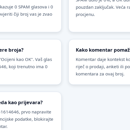
kazuje 0 SPAM glasova i 0
pouzdan zaključak. Veća r
riti čiji broj vas je zvao
procjenu.
ere broja?
Kako komentar pomaže 
 "Ocijeni kao OK". Vaš glas
Komentar daje kontekst koj
46, koji trenutno ima 0
riječ o prodaji, anketi ili 
komentara za ovaj broj.
leda kao prijevara?
31614646, prvo napravite
ancijske podatke, blokirajte
tar.