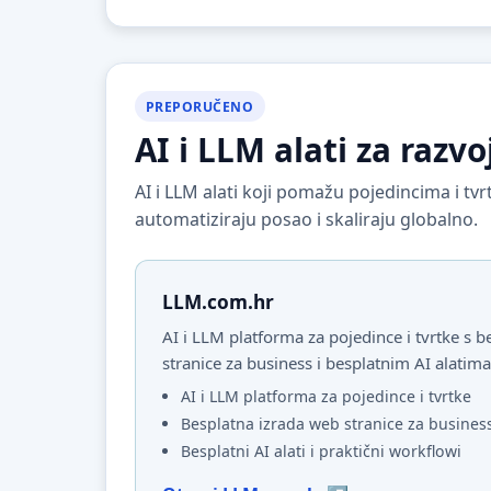
PREPORUČENO
AI i LLM alati za razvo
AI i LLM alati koji pomažu pojedincima i t
automatiziraju posao i skaliraju globalno.
LLM.com.hr
AI i LLM platforma za pojedince i tvrtke s
stranice za business i besplatnim AI alatima
AI i LLM platforma za pojedince i tvrtke
Besplatna izrada web stranice za busines
Besplatni AI alati i praktični workflowi