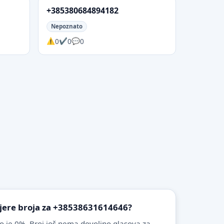
+385380684894182
Nepoznato
0
0
0
ovjere broja za +38538631614646?
o je 0%. Broj još nema dovoljno glasova za