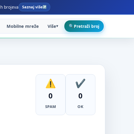
ih brojeva
Saznaj više
Mobilne mreže
Više
Pretraži broj
0
0
SPAM
OK