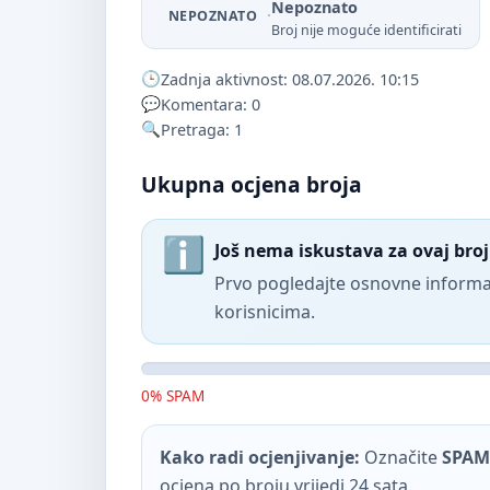
Nepoznato
·
NEPOZNATO
Broj nije moguće identificirati
Zadnja aktivnost: 08.07.2026. 10:15
Komentara: 0
Pretraga: 1
Ukupna ocjena broja
Još nema iskustava za ovaj broj
Prvo pogledajte osnovne informac
korisnicima.
0% SPAM
Kako radi ocjenjivanje:
Označite
SPAM
ocjena po broju vrijedi 24 sata.