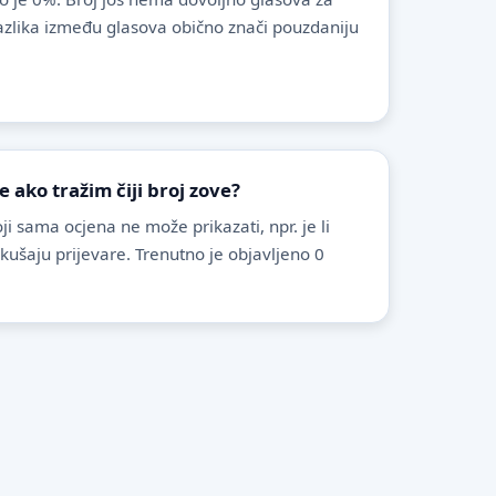
azlika između glasova obično znači pouzdaniju
ako tražim čiji broj zove?
i sama ocjena ne može prikazati, npr. je li
pokušaju prijevare. Trenutno je objavljeno 0