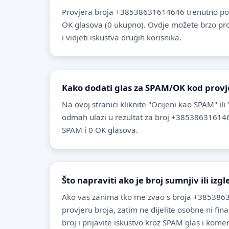
Provjera broja +38538631614646 trenutno po
OK glasova (0 ukupno). Ovdje možete brzo provje
i vidjeti iskustva drugih korisnika.
Kako dodati glas za SPAM/OK kod provj
Na ovoj stranici kliknite "Ocijeni kao SPAM" ili
odmah ulazi u rezultat za broj +385386316146
SPAM i 0 OK glasova.
Što napraviti ako je broj sumnjiv ili izg
Ako vas zanima tko me zvao s broja +385386
provjeru broja, zatim ne dijelite osobne ni fin
broj i prijavite iskustvo kroz SPAM glas i komen