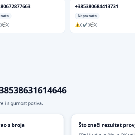
380672877663
+385380684413731
znato
Nepoznato
0
0
0
0
0
 +38538631614646
 i sigurnost poziva.
vao s broja
Što znači rezultat pr
SPAM udio je 0%, a OK udi