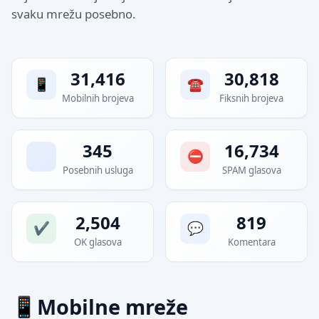
svaku mrežu posebno.
Agregirane statistike
31,416
30,818
Mobilnih brojeva
Fiksnih brojeva
345
16,734
Posebnih usluga
SPAM glasova
2,504
819
OK glasova
Komentara
Mobilne mreže