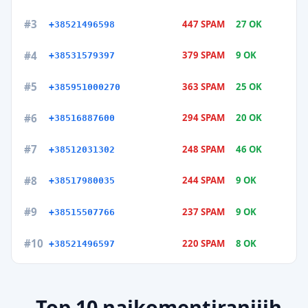
#3
447 SPAM
27 OK
+38521496598
#4
379 SPAM
9 OK
+38531579397
#5
363 SPAM
25 OK
+385951000270
#6
294 SPAM
20 OK
+38516887600
#7
248 SPAM
46 OK
+38512031302
#8
244 SPAM
9 OK
+38517980035
#9
237 SPAM
9 OK
+38515507766
#10
220 SPAM
8 OK
+38521496597
Top 10 najkomentiranijih