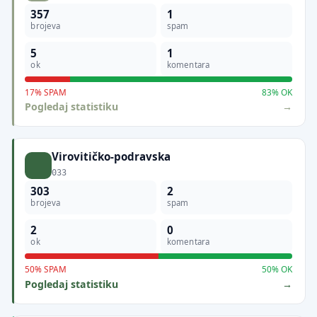
357
1
brojeva
spam
5
1
ok
komentara
17% SPAM
83% OK
Pogledaj statistiku
Virovitičko-podravska
033
303
2
brojeva
spam
2
0
ok
komentara
50% SPAM
50% OK
Pogledaj statistiku