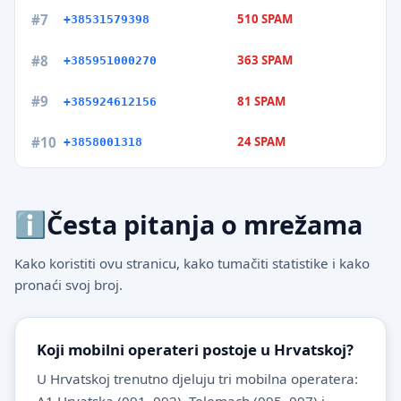
#7
510 SPAM
+38531579398
#8
363 SPAM
+385951000270
#9
81 SPAM
+385924612156
#10
24 SPAM
+3858001318
Česta pitanja o mrežama
Kako koristiti ovu stranicu, kako tumačiti statistike i kako
pronaći svoj broj.
Koji mobilni operateri postoje u Hrvatskoj?
U Hrvatskoj trenutno djeluju tri mobilna operatera: