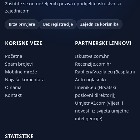
Zaštitite se od neželjenih poziva i podijelite iskustvo sa
zajednicom.
Brza provjera
Bez registracije
Zajednica korisnika
KORISNE VEZE
PARTNERSKI LINKOVI
Početna
Iskustva.com.hr
Spam brojevi
Recenzije.com.hr
Mobilne mreže
RabljenaVozila.eu (Besplatni
Najviše komentara
Auto oglasnik)
O nama
Imenik.eu (Hrvatski
Kontakt
poslovni direktorij)
UmjetnAI.com (Vijesti i
novosti iz svijeta umjetne
inteligencije)
STATISTIKE