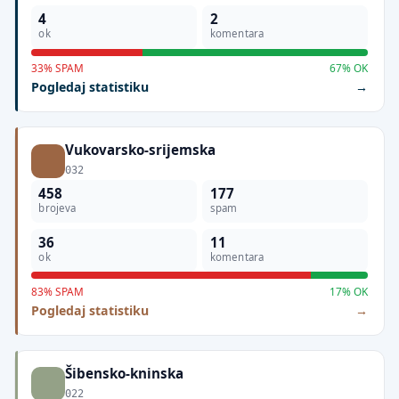
4
2
ok
komentara
33% SPAM
67% OK
Pogledaj statistiku
Vukovarsko-srijemska
032
458
177
brojeva
spam
36
11
ok
komentara
83% SPAM
17% OK
Pogledaj statistiku
Šibensko-kninska
022