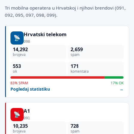
Tri mobilna operatera u Hrvatskoj i njihovi brendovi (091,
092, 095, 097, 098, 099).
Hrvatski telekom
098
14,292
2,659
brojeva
spam
553
171
ok
komentara
83% SPAM
17% OK
Pogledaj statistiku
A1
091
10,235
728
brojeva
spam