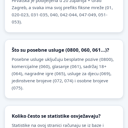
Hrvatska je podijeljena u 20 županija + Grad
Zagreb, a svaka ima svoj prefiks fiksne mreže (01,
020-023, 031-035, 040, 042-044, 047-049, 051-
053).
Što su posebne usluge (0800, 060, 061...)?
Posebne usluge uključuju besplatne pozive (0800),
komercijalne (060), glasanje (061), sadržaj 18+
(064), nagradne igre (065), usluge za djecu (069),
jedinstvene brojeve (072, 074) i osobne brojeve
(075).
Koliko često se statistike osvježavaju?
Statistike na ovoj stranici računaju se iz baze i