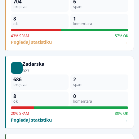
704
6
brojeva
spam
8
1
ok
komentara
43% SPAM
57% OK
Pogledaj statistiku
Zadarska
023
686
2
brojeva
spam
8
0
ok
komentara
20% SPAM
80% OK
Pogledaj statistiku