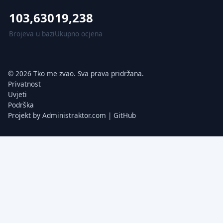
103,630
19,238
Brojeva u bazi
Ukupno ocjena
© 2026 Tko me zvao. Sva prava pridržana.
Privatnost
Uvjeti
Podrška
Projekt by
Administraktor.com
|
GitHub