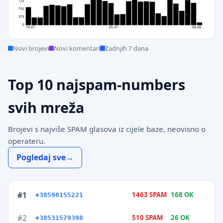
1125
750
375
0
10.07.
25.07.
08.08.
Novi brojevi
Novi komentari
Zadnjih 7 dana
Top 10 najspam-numbers
svih mreža
Brojevi s najviše SPAM glasova iz cijele baze, neovisno o
operateru.
Pogledaj sve
#1
1463 SPAM
168 OK
+38598155221
#2
510 SPAM
26 OK
+38531579398