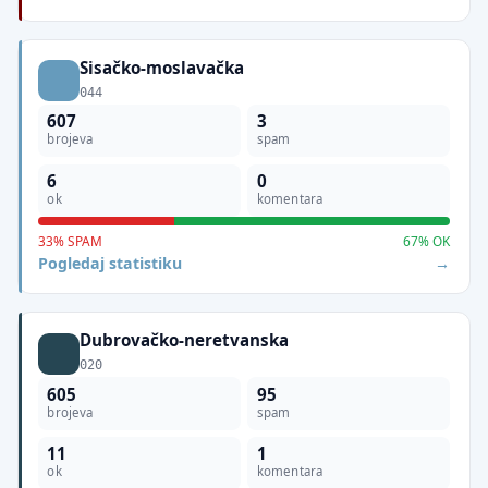
Sisačko-moslavačka
044
607
3
brojeva
spam
6
0
ok
komentara
33% SPAM
67% OK
Pogledaj statistiku
Dubrovačko-neretvanska
020
605
95
brojeva
spam
11
1
ok
komentara