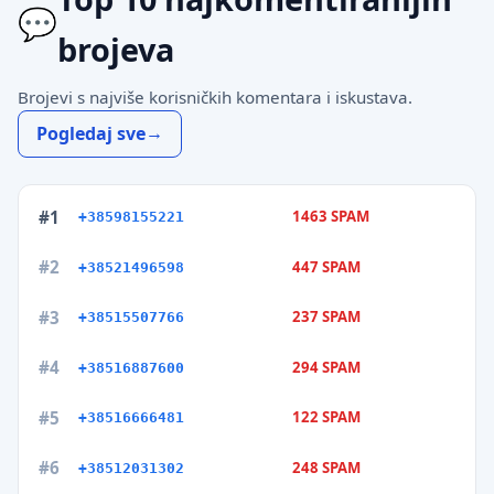
brojeva
Brojevi s najviše korisničkih komentara i iskustava.
Pogledaj sve
#1
1463 SPAM
+38598155221
#2
447 SPAM
+38521496598
#3
237 SPAM
+38515507766
#4
294 SPAM
+38516887600
#5
122 SPAM
+38516666481
#6
248 SPAM
+38512031302