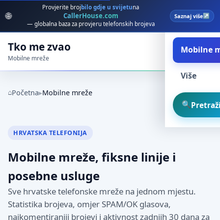
Provjerite broj
bilo gdje u svijetu
na
🌐
CallerHouse.com
Saznaj više
Spam broj
— globalna baza za provjeru telefonskih brojeva
Tko me zvao
Mobilne 
Mobilne mreže
Više
Početna
Mobilne mreže
Pretraži
HRVATSKA TELEFONIJA
Mobilne mreže, fiksne linije i
posebne usluge
Sve hrvatske telefonske mreže na jednom mjestu.
Statistika brojeva, omjer SPAM/OK glasova,
najkomentiraniji brojevi i aktivnost zadnjih 30 dana za