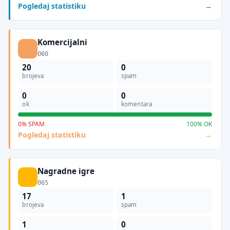
Pogledaj statistiku
Komercijalni
060
20
0
brojeva
spam
0
0
ok
komentara
0% SPAM
100% OK
Pogledaj statistiku
Nagradne igre
065
17
1
brojeva
spam
1
0