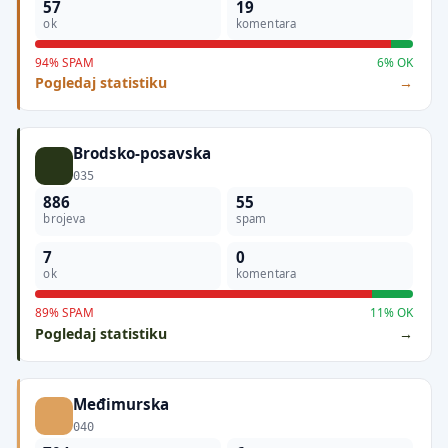
57
19
ok
komentara
94% SPAM
6% OK
Pogledaj statistiku
Brodsko-posavska
035
886
55
brojeva
spam
7
0
ok
komentara
89% SPAM
11% OK
Pogledaj statistiku
Međimurska
040