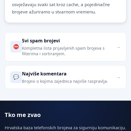
osvježavaju svaki sat kroz cache, a pojedinačne
brojeve ažuriramo u stvarnom vremenu.
Povezane stranice
Svi spam brojevi
Kompletna lista prijavljenih spam brojeva s
filterima i sortiranjem.
Najviše komentara
Brojevi o kojima zajednica najviše raspravlja.
Tko me zvao
Hrvatska baza telefonskih brojeva za sigurniju komunikaciju.