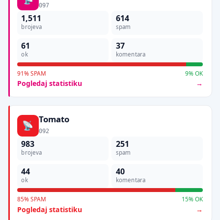
097
1,511
614
brojeva
spam
61
37
ok
komentara
91% SPAM
9% OK
Pogledaj statistiku
Tomato
092
983
251
brojeva
spam
44
40
ok
komentara
85% SPAM
15% OK
Pogledaj statistiku