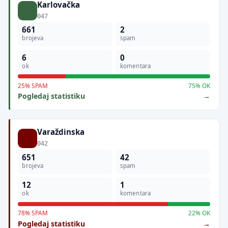
Karlovačka
047
661
2
brojeva
spam
6
0
ok
komentara
25% SPAM
75% OK
Pogledaj statistiku
Varaždinska
042
651
42
brojeva
spam
12
1
ok
komentara
78% SPAM
22% OK
Pogledaj statistiku