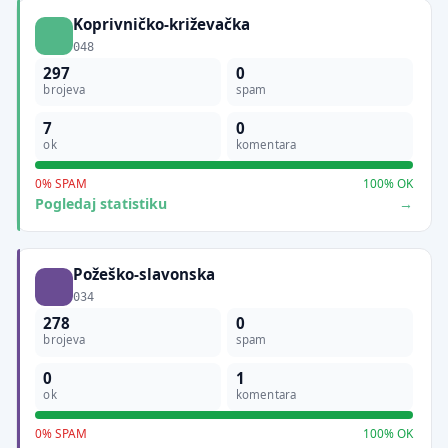
Koprivničko-križevačka
048
297
0
brojeva
spam
7
0
ok
komentara
0% SPAM
100% OK
Pogledaj statistiku
Požeško-slavonska
034
278
0
brojeva
spam
0
1
ok
komentara
0% SPAM
100% OK