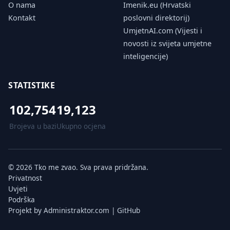
O nama
Imenik.eu (Hrvatski
Kontakt
poslovni direktorij)
UmjetnAI.com (Vijesti i
novosti iz svijeta umjetne
inteligencije)
STATISTIKE
102,754
19,123
Brojeva u bazi
Ukupno ocjena
© 2026 Tko me zvao. Sva prava pridržana.
Privatnost
Uvjeti
Podrška
Projekt by
Administraktor.com
|
GitHub