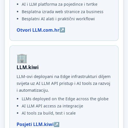
AI i LLM platforma za pojedince i tvrtke
Besplatna izrada web stranice za business
Besplatni AI alati i praktični workflowi
Otvori LLM.com.hr
LLM.kiwi
LLM-ovi deployani na Edge infrastrukturi diljem
svijeta uz AI LLM API pristup i AI tools za razvoj
i automatizaciju.
LLMs deployed on the Edge across the globe
AI LLM API access za integracije
AI tools za build, test i scale
Posjeti LLM.kiwi