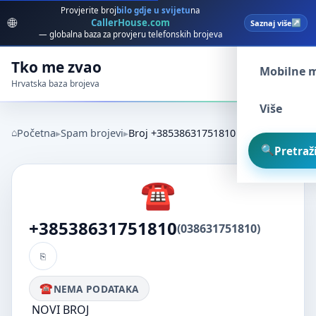
Provjerite broj
bilo gdje u svijetu
na
🌐
CallerHouse.com
Saznaj više
Spam broj
— globalna baza za provjeru telefonskih brojeva
Tko me zvao
Mobilne 
Hrvatska baza brojeva
Više
Početna
Spam brojevi
Broj +38538631751810
Pretraži
+38538631751810
(038631751810)
NEMA PODATAKA
NOVI BROJ