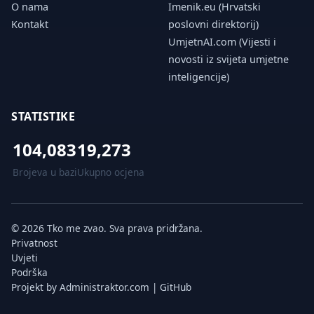
O nama
Imenik.eu (Hrvatski
Kontakt
poslovni direktorij)
UmjetnAI.com (Vijesti i
novosti iz svijeta umjetne
inteligencije)
STATISTIKE
104,083
19,273
Brojeva u bazi
Ukupno ocjena
© 2026 Tko me zvao. Sva prava pridržana.
Privatnost
Uvjeti
Podrška
Projekt by
Administraktor.com
|
GitHub