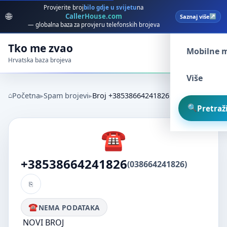
Provjerite broj
bilo gdje u svijetu
na
🌐
CallerHouse.com
Saznaj više
Spam broj
— globalna baza za provjeru telefonskih brojeva
Tko me zvao
Mobilne 
Hrvatska baza brojeva
Više
Početna
Spam brojevi
Broj +38538664241826
Pretraži
+38538664241826
(038664241826)
NEMA PODATAKA
NOVI BROJ