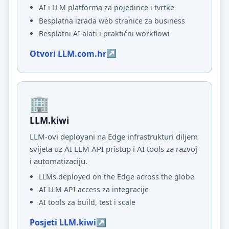
AI i LLM platforma za pojedince i tvrtke
Besplatna izrada web stranice za business
Besplatni AI alati i praktični workflowi
Otvori LLM.com.hr
LLM.kiwi
LLM-ovi deployani na Edge infrastrukturi diljem
svijeta uz AI LLM API pristup i AI tools za razvoj
i automatizaciju.
LLMs deployed on the Edge across the globe
AI LLM API access za integracije
AI tools za build, test i scale
Posjeti LLM.kiwi