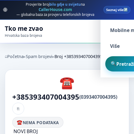
Provjerite broj
bilo gdje u svijetu
na
🌐
CallerHouse.com
Saznaj više
Spam broj
— globalna baza za provjeru telefonskih brojeva
Tko me zvao
Mobilne 
Hrvatska baza brojeva
Više
Početna
Spam brojevi
Broj +385393407004395
Pretraži
+385393407004395
(0393407004395)
NEMA PODATAKA
NOVI BROJ