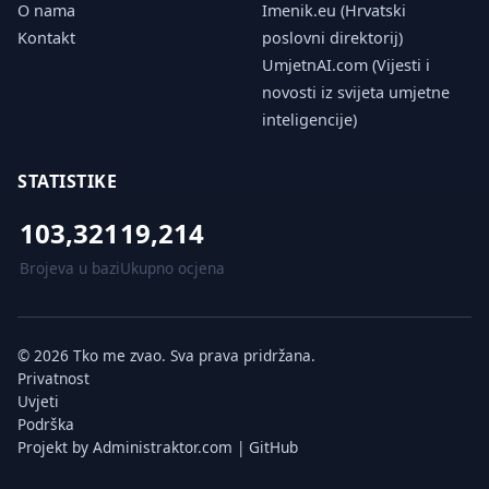
O nama
Imenik.eu (Hrvatski
Kontakt
poslovni direktorij)
UmjetnAI.com (Vijesti i
novosti iz svijeta umjetne
inteligencije)
STATISTIKE
103,321
19,214
Brojeva u bazi
Ukupno ocjena
© 2026 Tko me zvao. Sva prava pridržana.
Privatnost
Uvjeti
Podrška
Projekt by
Administraktor.com
|
GitHub