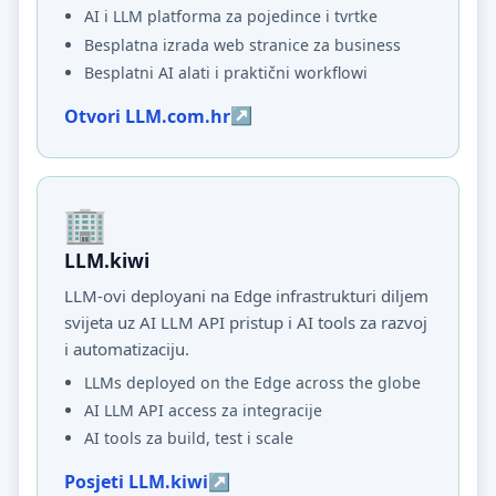
AI i LLM platforma za pojedince i tvrtke
Besplatna izrada web stranice za business
Besplatni AI alati i praktični workflowi
Otvori LLM.com.hr
LLM.kiwi
LLM-ovi deployani na Edge infrastrukturi diljem
svijeta uz AI LLM API pristup i AI tools za razvoj
i automatizaciju.
LLMs deployed on the Edge across the globe
AI LLM API access za integracije
AI tools za build, test i scale
Posjeti LLM.kiwi