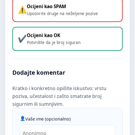
Ocijeni kao SPAM
Upozorite druge na neželjene pozive
Ocijeni kao OK
Potvrdite da je broj siguran
Dodajte komentar
Kratko i konkretno opišite iskustvo: vrstu
poziva, učestalost i zašto smatrate broj
sigurnim ili sumnjivim.
Vaše ime (opcionalno)