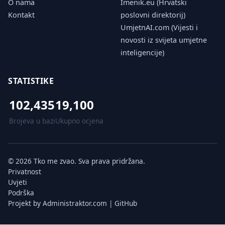
O nama
Imenik.eu (Hrvatski
Kontakt
poslovni direktorij)
UmjetnAI.com (Vijesti i
novosti iz svijeta umjetne
inteligencije)
STATISTIKE
102,435
19,100
Brojeva u bazi
Ukupno ocjena
© 2026 Tko me zvao. Sva prava pridržana.
Privatnost
Uvjeti
Podrška
Projekt by
Administraktor.com
|
GitHub