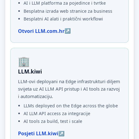
AI i LLM platforma za pojedince i tvrtke
Besplatna izrada web stranice za business
Besplatni AI alati i praktični workflowi
Otvori LLM.com.hr
LLM.kiwi
LLM-ovi deployani na Edge infrastrukturi diljem
svijeta uz AI LLM API pristup i AI tools za razvoj
i automatizaciju.
LLMs deployed on the Edge across the globe
AI LLM API access za integracije
AI tools za build, test i scale
Posjeti LLM.kiwi