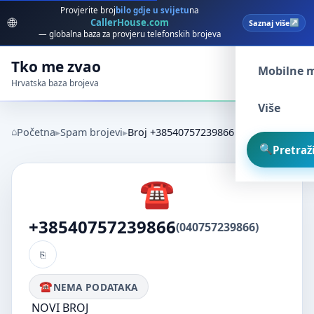
Provjerite broj
bilo gdje u svijetu
na
🌐
CallerHouse.com
Saznaj više
Spam broj
— globalna baza za provjeru telefonskih brojeva
Tko me zvao
Mobilne 
Hrvatska baza brojeva
Više
Početna
Spam brojevi
Broj +38540757239866
Pretraži
+38540757239866
(040757239866)
NEMA PODATAKA
NOVI BROJ