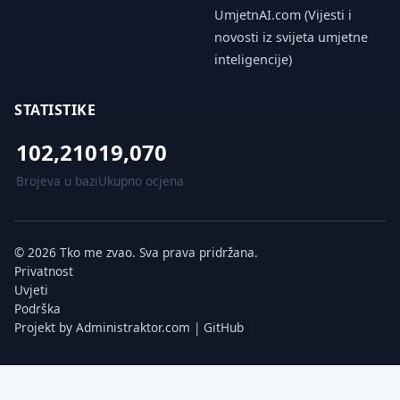
UmjetnAI.com (Vijesti i
novosti iz svijeta umjetne
inteligencije)
STATISTIKE
102,210
19,070
Brojeva u bazi
Ukupno ocjena
© 2026 Tko me zvao. Sva prava pridržana.
Privatnost
Uvjeti
Podrška
Projekt by
Administraktor.com
|
GitHub