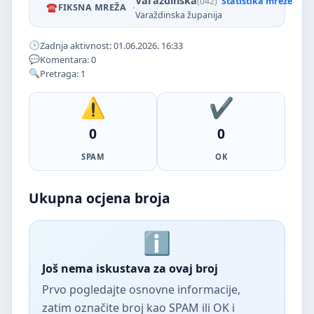
Varaždinska
(042)
Statistika mreže
·
FIKSNA MREŽA
Varaždinska županija
Zadnja aktivnost: 01.06.2026. 16:33
Komentara: 0
Pretraga: 1
0
0
SPAM
OK
Ukupna ocjena broja
Još nema iskustava za ovaj broj
Prvo pogledajte osnovne informacije,
zatim označite broj kao SPAM ili OK i