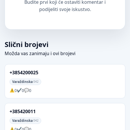
Budite prvi koji će ostaviti komentar i
podijeliti svoje iskustvo.
Slični brojevi
Možda vas zanimaju i ovi brojevi
+3854200025
Varaždinska
042
0
0
0
+385420011
Varaždinska
042
0
0
0