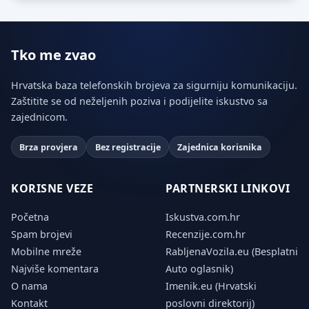
Tko me zvao
Hrvatska baza telefonskih brojeva za sigurniju komunikaciju.
Zaštitite se od neželjenih poziva i podijelite iskustvo sa
zajednicom.
Brza provjera
Bez registracije
Zajednica korisnika
KORISNE VEZE
PARTNERSKI LINKOVI
Početna
Iskustva.com.hr
Spam brojevi
Recenzije.com.hr
Mobilne mreže
RabljenaVozila.eu (Besplatni
Najviše komentara
Auto oglasnik)
O nama
Imenik.eu (Hrvatski
Kontakt
poslovni direktorij)