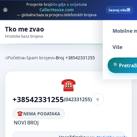
Provjerite broj
bilo gdje u svijetu
na
🌐
CallerHouse.com
Saznaj više
Spam broj
— globalna baza za provjeru telefonskih brojeva
Tko me zvao
Mobilne 
Hrvatska baza brojeva
Više
Početna
Spam brojevi
Broj +38542331255
Pretraži
+38542331255
(042331255)
NEMA PODATAKA
NOVI BROJ