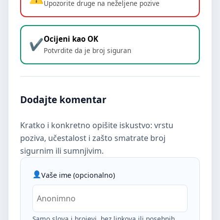
Upozorite druge na neželjene pozive
Ocijeni kao OK
Potvrdite da je broj siguran
Dodajte komentar
Kratko i konkretno opišite iskustvo: vrstu
poziva, učestalost i zašto smatrate broj
sigurnim ili sumnjivim.
Vaše ime (opcionalno)
Samo slova i brojevi, bez linkova ili posebnih