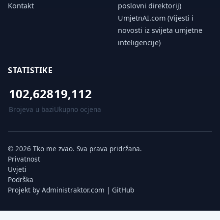
Kontakt
poslovni direktorij)
UmjetnAI.com (Vijesti i
novosti iz svijeta umjetne
inteligencije)
STATISTIKE
102,628
19,112
Brojeva u bazi
Ukupno ocjena
© 2026 Tko me zvao. Sva prava pridržana.
Privatnost
Uvjeti
Podrška
Projekt by
Administraktor.com
|
GitHub