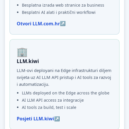
Besplatna izrada web stranice za business
Besplatni AI alati i praktični workflowi
Otvori LLM.com.hr
LLM.kiwi
LLM-ovi deployani na Edge infrastrukturi diljem
svijeta uz AI LLM API pristup i AI tools za razvoj
i automatizaciju.
LLMs deployed on the Edge across the globe
AI LLM API access za integracije
AI tools za build, test i scale
Posjeti LLM.kiwi