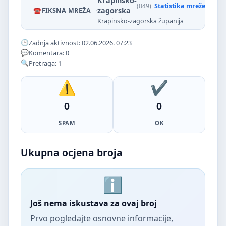
Krapinsko-
(049)
Statistika mreže
·
zagorska
FIKSNA MREŽA
Krapinsko-zagorska županija
Zadnja aktivnost: 02.06.2026. 07:23
Komentara: 0
Pretraga: 1
0
0
SPAM
OK
Ukupna ocjena broja
Još nema iskustava za ovaj broj
Prvo pogledajte osnovne informacije,