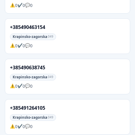
0
0
0
+385490463154
Krapinsko-zagorska
049
0
0
0
+385490638745
Krapinsko-zagorska
049
0
0
0
+385491264105
Krapinsko-zagorska
049
0
0
0