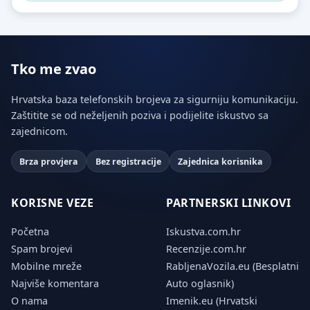
Tko me zvao
Hrvatska baza telefonskih brojeva za sigurniju komunikaciju.
Zaštitite se od neželjenih poziva i podijelite iskustvo sa
zajednicom.
Brza provjera
Bez registracije
Zajednica korisnika
KORISNE VEZE
PARTNERSKI LINKOVI
Početna
Iskustva.com.hr
Spam brojevi
Recenzije.com.hr
Mobilne mreže
RabljenaVozila.eu (Besplatni
Najviše komentara
Auto oglasnik)
O nama
Imenik.eu (Hrvatski