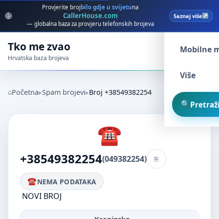
Provjerite broj
bilo gdje u svijetu
na
🌐
CallerHouse.com
Saznaj više
Spam broj
— globalna baza za provjeru telefonskih brojeva
Tko me zvao
Mobilne 
Hrvatska baza brojeva
Više
Početna
Spam brojevi
Broj +38549382254
Pretraži
+38549382254
(049382254)
NEMA PODATAKA
NOVI BROJ