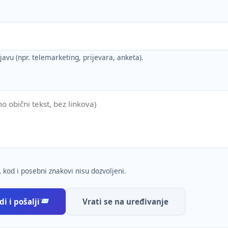
ijavu (npr. telemarketing, prijevara, anketa).
 kod i posebni znakovi nisu dozvoljeni.
i i pošalji
Vrati se na uređivanje