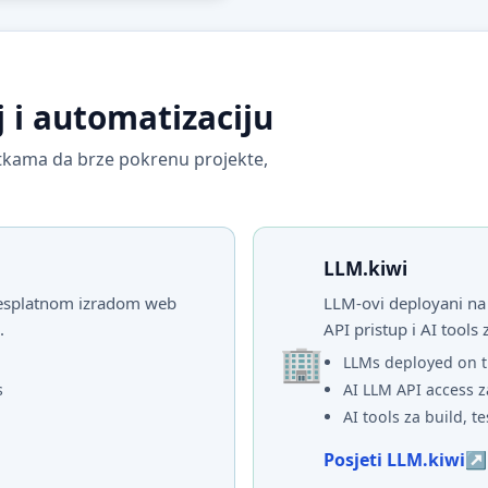
j i automatizaciju
vrtkama da brze pokrenu projekte,
LLM.kiwi
 besplatnom izradom web
LLM-ovi deployani na 
.
API pristup i AI tools 
LLMs deployed on t
s
AI LLM API access z
AI tools za build, te
Posjeti LLM.kiwi