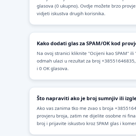
glasova (0 ukupno). Ovdje možete brzo provjeriti
vidjeti iskustva drugih korisnika.
Kako dodati glas za SPAM/OK kod provj
Na ovoj stranici kliknite "Ocijeni kao SPAM" ili
odmah ulazi u rezultat za broj +38551646835,
i 0 OK glasova.
Što napraviti ako je broj sumnjiv ili izg
Ako vas zanima tko me zvao s broja +3855164
provjeru broja, zatim ne dijelite osobne ni fin
broj i prijavite iskustvo kroz SPAM glas i komen