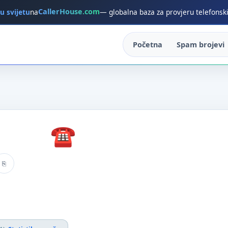
CallerHouse.com
 u svijetu
na
— globalna baza za provjeru telefonsk
Početna
Spam brojevi