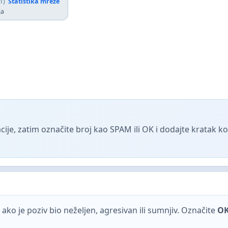
1)
Statistika mreže
ja
ije, zatim označite broj kao SPAM ili OK i dodajte kratak 
ako je poziv bio neželjen, agresivan ili sumnjiv. Označite
O