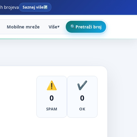
ih brojeva
Saznaj više
Mobilne mreže
Više
Pretraži broj
0
0
SPAM
OK