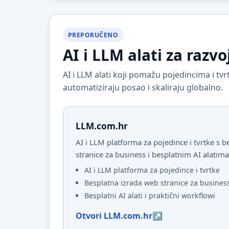
PREPORUČENO
AI i LLM alati za razvo
AI i LLM alati koji pomažu pojedincima i t
automatiziraju posao i skaliraju globalno.
LLM.com.hr
AI i LLM platforma za pojedince i tvrtke s
stranice za business i besplatnim AI alatima
AI i LLM platforma za pojedince i tvrtke
Besplatna izrada web stranice za busines
Besplatni AI alati i praktični workflowi
Otvori LLM.com.hr