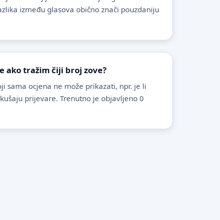
azlika između glasova obično znači pouzdaniju
ako tražim čiji broj zove?
i sama ocjena ne može prikazati, npr. je li
pokušaju prijevare. Trenutno je objavljeno 0