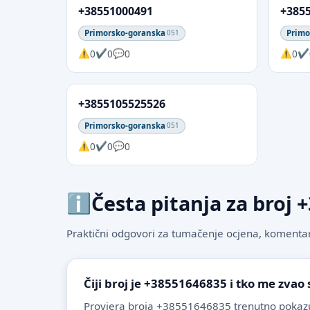
+38551000491
+385
Primorsko-goranska
Primo
051
0
0
0
0
+3855105525526
Primorsko-goranska
051
0
0
0
Česta pitanja za broj
Praktični odgovori za tumačenje ocjena, komentare
Čiji broj je +38551646835 i tko me zvao
Provjera broja +38551646835 trenutno pokazu