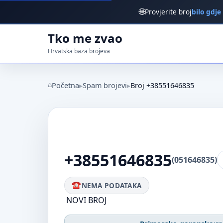
🌐
Provjerite broj
bilo gdje
Tko me zvao
Hrvatska baza brojeva
Početna
Spam brojevi
Broj +38551646835
+38551646835
(051646835)
NEMA PODATAKA
NOVI BROJ