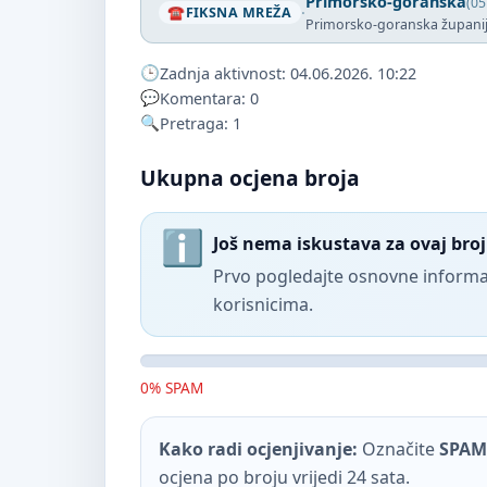
Primorsko-goranska
(05
·
FIKSNA MREŽA
Primorsko-goranska župani
Zadnja aktivnost: 04.06.2026. 10:22
Komentara: 0
Pretraga: 1
Ukupna ocjena broja
Još nema iskustava za ovaj broj
Prvo pogledajte osnovne informac
korisnicima.
0% SPAM
Kako radi ocjenjivanje:
Označite
SPAM
ocjena po broju vrijedi 24 sata.