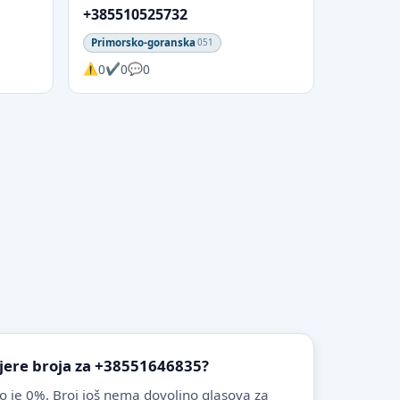
+385510525732
Primorsko-goranska
051
0
0
0
vjere broja za +38551646835?
o je 0%. Broj još nema dovoljno glasova za