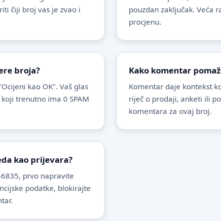
 čiji broj vas je zvao i
pouzdan zaključak. Veća r
procjenu.
ere broja?
Kako komentar pomaže 
 "Ocijeni kao OK". Vaš glas
Komentar daje kontekst koj
 koji trenutno ima 0 SPAM
riječ o prodaji, anketi ili 
komentara za ovaj broj.
leda kao prijevara?
6835, prvo napravite
ancijske podatke, blokirajte
tar.