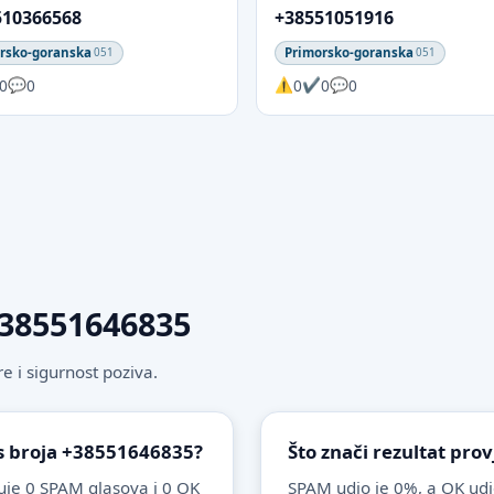
510366568
+38551051916
rsko-goranska
Primorsko-goranska
051
051
0
0
0
0
0
 +38551646835
 i sigurnost poziva.
 s broja +38551646835?
Što znači rezultat pro
je 0 SPAM glasova i 0 OK
SPAM udio je 0%, a OK udi