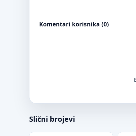
Komentari korisnika (
0
)
B
Slični brojevi