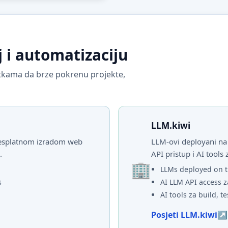
j i automatizaciju
vrtkama da brze pokrenu projekte,
LLM.kiwi
 besplatnom izradom web
LLM-ovi deployani na 
.
API pristup i AI tools 
LLMs deployed on t
s
AI LLM API access z
AI tools za build, te
Posjeti LLM.kiwi