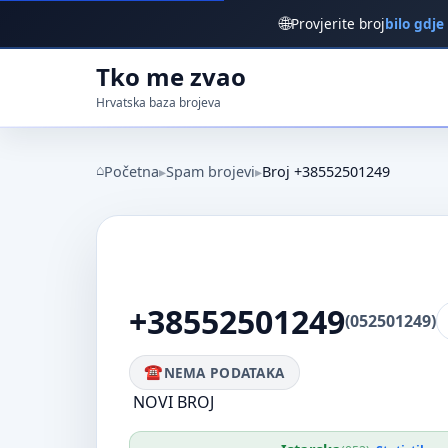
🌐
Provjerite broj
bilo gdje
Tko me zvao
Hrvatska baza brojeva
Početna
Spam brojevi
Broj +38552501249
+38552501249
(052501249)
NEMA PODATAKA
NOVI BROJ