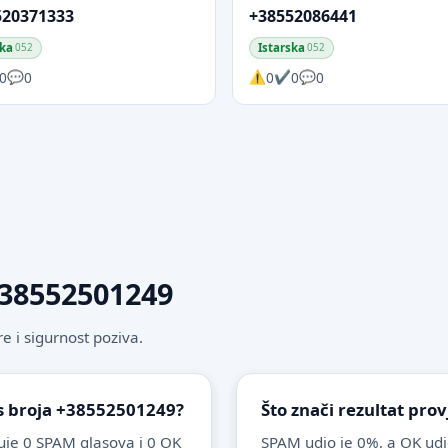
520371333
+38552086441
ska
Istarska
052
052
0
0
0
0
0
 +38552501249
 i sigurnost poziva.
 s broja +38552501249?
Što znači rezultat pro
je 0 SPAM glasova i 0 OK
SPAM udio je 0%, a OK udi