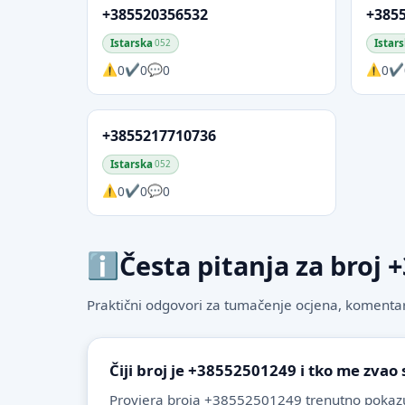
+385520356532
+385
Istarska
Istar
052
0
0
0
0
+3855217710736
Istarska
052
0
0
0
Česta pitanja za broj
Praktični odgovori za tumačenje ocjena, komentare
Čiji broj je +38552501249 i tko me zvao
Provjera broja +38552501249 trenutno pokazu