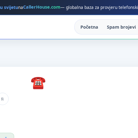
CallerHouse.com
 u svijetu
na
— globalna baza za provjeru telefonsk
Početna
Spam brojevi