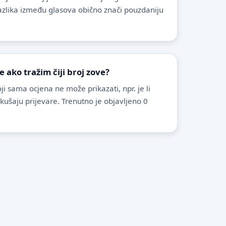
azlika između glasova obično znači pouzdaniju
ako tražim čiji broj zove?
i sama ocjena ne može prikazati, npr. je li
pokušaju prijevare. Trenutno je objavljeno 0