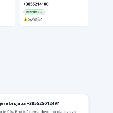
+3855214100
Istarska
052
0
0
0
vjere broja za +38552501249?
o je 0%. Broj još nema dovoljno glasova za