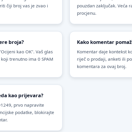
 čiji broj vas je zvao i
pouzdan zaključak. Veća r
procjenu.
ere broja?
Kako komentar pomaže 
 "Ocijeni kao OK". Vaš glas
Komentar daje kontekst koj
 koji trenutno ima 0 SPAM
riječ o prodaji, anketi ili 
komentara za ovaj broj.
leda kao prijevara?
1249, prvo napravite
ancijske podatke, blokirajte
tar.