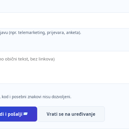
ijavu (npr. telemarketing, prijevara, anketa).
 kod i posebni znakovi nisu dozvoljeni.
i i pošalji
Vrati se na uređivanje