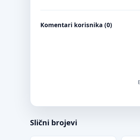
Komentari korisnika (
0
)
B
Slični brojevi