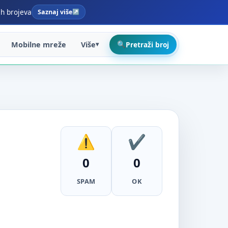
ih brojeva
Saznaj više
Mobilne mreže
Više
Pretraži broj
0
0
SPAM
OK