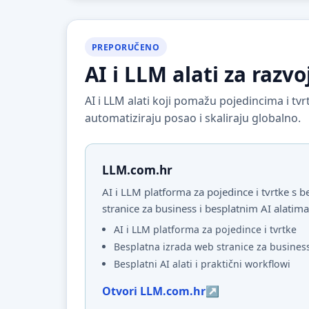
PREPORUČENO
AI i LLM alati za razvo
AI i LLM alati koji pomažu pojedincima i t
automatiziraju posao i skaliraju globalno.
LLM.com.hr
AI i LLM platforma za pojedince i tvrtke s
stranice za business i besplatnim AI alatima
AI i LLM platforma za pojedince i tvrtke
Besplatna izrada web stranice za busines
Besplatni AI alati i praktični workflowi
Otvori LLM.com.hr