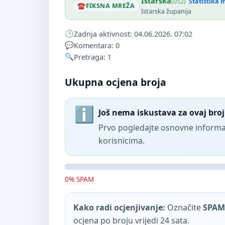
Istarska
(052)
Statistika 
·
FIKSNA MREŽA
Istarska županija
Zadnja aktivnost: 04.06.2026. 07:02
Komentara: 0
Pretraga: 1
Ukupna ocjena broja
Još nema iskustava za ovaj broj
Prvo pogledajte osnovne informac
korisnicima.
0% SPAM
Kako radi ocjenjivanje:
Označite
SPAM
ocjena po broju vrijedi 24 sata.