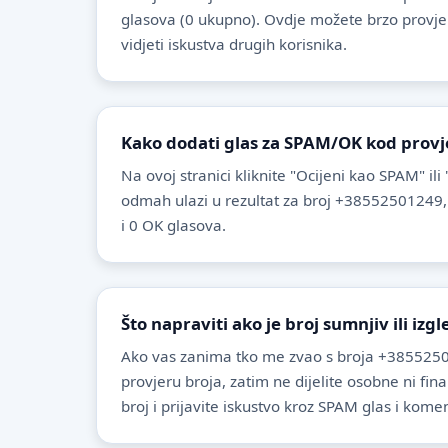
glasova (0 ukupno). Ovdje možete brzo provjeriti
vidjeti iskustva drugih korisnika.
Kako dodati glas za SPAM/OK kod provj
Na ovoj stranici kliknite "Ocijeni kao SPAM" ili
odmah ulazi u rezultat za broj +38552501249,
i 0 OK glasova.
Što napraviti ako je broj sumnjiv ili izg
Ako vas zanima tko me zvao s broja +3855250
provjeru broja, zatim ne dijelite osobne ni fin
broj i prijavite iskustvo kroz SPAM glas i komen