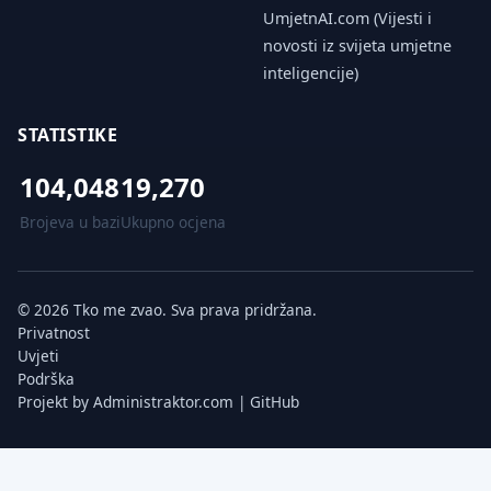
UmjetnAI.com (Vijesti i
novosti iz svijeta umjetne
inteligencije)
STATISTIKE
104,048
19,270
Brojeva u bazi
Ukupno ocjena
© 2026 Tko me zvao. Sva prava pridržana.
Privatnost
Uvjeti
Podrška
Projekt by
Administraktor.com
|
GitHub