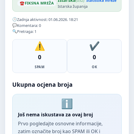
Istarska
(052)
Statistika mreže
·
FIKSNA MREŽA
Istarska županija
Zadnja aktivnost: 01.06.2026. 18:21
Komentara: 0
Pretraga: 1
0
0
SPAM
OK
Ukupna ocjena broja
Još nema iskustava za ovaj broj
Prvo pogledajte osnovne informacije,
zatim označite broj kao SPAM ili OK i