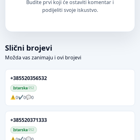
Budite prvi koji će ostaviti komentar i
podijeliti svoje iskustvo.
Slični brojevi
Možda vas zanimaju i ovi brojevi
+385520356532
Istarska
052
0
0
0
+385520371333
Istarska
052
0
0
0