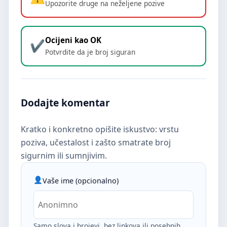
Upozorite druge na neželjene pozive
Ocijeni kao OK
Potvrdite da je broj siguran
Dodajte komentar
Kratko i konkretno opišite iskustvo: vrstu
poziva, učestalost i zašto smatrate broj
sigurnim ili sumnjivim.
Vaše ime (opcionalno)
Samo slova i brojevi, bez linkova ili posebnih