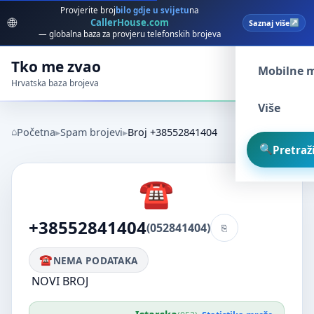
Provjerite broj
bilo gdje u svijetu
na
🌐
CallerHouse.com
Saznaj više
Spam broj
— globalna baza za provjeru telefonskih brojeva
Tko me zvao
Mobilne 
Hrvatska baza brojeva
Više
Početna
Spam brojevi
Broj +38552841404
Pretraži
+38552841404
(052841404)
NEMA PODATAKA
NOVI BROJ