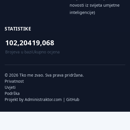
novosti iz svijeta umjetne
inteligencije)
STATISTIKE
102,204
19,068
Brojeva u bazi
Ukupno ocjena
© 2026 Tko me zvao. Sva prava pridržana.
Privatnost
Uvjeti
Podrška
Projekt by
Administraktor.com
|
GitHub