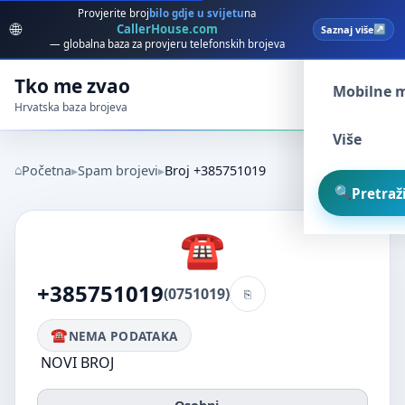
Provjerite broj
bilo gdje u svijetu
na
🌐
CallerHouse.com
Saznaj više
Spam broj
— globalna baza za provjeru telefonskih brojeva
Tko me zvao
Mobilne 
Hrvatska baza brojeva
Više
Početna
Spam brojevi
Broj +385751019
Pretraži
+385751019
(0751019)
NEMA PODATAKA
NOVI BROJ