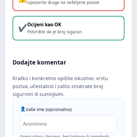
Upozorite druge na neželjene pozive
Ocijeni kao OK
Potvrdite da je broj siguran
Dodajte komentar
Kratko i konkretno opišite iskustvo: vrstu
poziva, učestalost i zašto smatrate broj
sigurnim ili sumnjivim.
Vaše ime (opcionalno)
Samo slova i brojevi, bez linkova ili posebnih