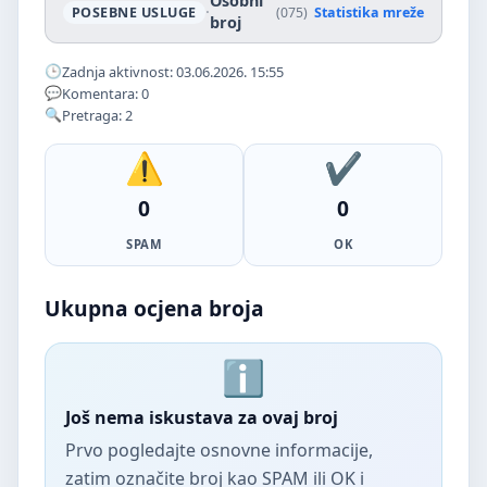
Osobni
·
POSEBNE USLUGE
(075)
Statistika mreže
broj
Zadnja aktivnost: 03.06.2026. 15:55
Komentara: 0
Pretraga: 2
0
0
SPAM
OK
Ukupna ocjena broja
Još nema iskustava za ovaj broj
Prvo pogledajte osnovne informacije,
zatim označite broj kao SPAM ili OK i