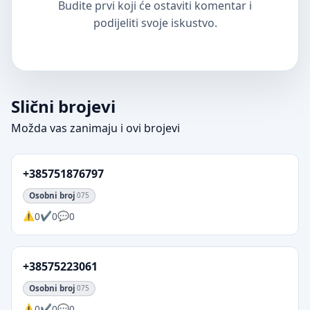
Budite prvi koji će ostaviti komentar i
podijeliti svoje iskustvo.
Slični brojevi
Možda vas zanimaju i ovi brojevi
+385751876797
Osobni broj
075
0
0
0
+38575223061
Osobni broj
075
0
0
0