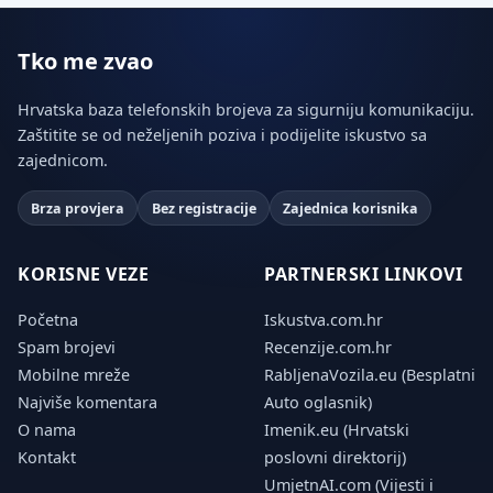
Tko me zvao
Hrvatska baza telefonskih brojeva za sigurniju komunikaciju.
Zaštitite se od neželjenih poziva i podijelite iskustvo sa
zajednicom.
Brza provjera
Bez registracije
Zajednica korisnika
KORISNE VEZE
PARTNERSKI LINKOVI
Početna
Iskustva.com.hr
Spam brojevi
Recenzije.com.hr
Mobilne mreže
RabljenaVozila.eu (Besplatni
Najviše komentara
Auto oglasnik)
O nama
Imenik.eu (Hrvatski
Kontakt
poslovni direktorij)
UmjetnAI.com (Vijesti i