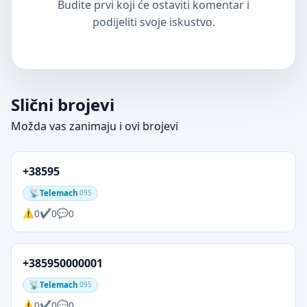
Budite prvi koji će ostaviti komentar i
podijeliti svoje iskustvo.
Slični brojevi
Možda vas zanimaju i ovi brojevi
+38595
Telemach
095
0
0
0
+385950000001
Telemach
095
0
0
0