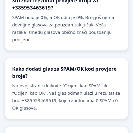
Što znači rezultat provjere broja za
+385953463619?
SPAM udio je 0%, a OK udio je 0%. Broj još nema
dovoljno glasova za pouzdan zaključak. Veća
razlika između glasova obično znači pouzdaniju
procjenu.
Kako dodati glas za SPAM/OK kod provjere
broja?
Na ovoj stranici kliknite "Ocijeni kao SPAM" ili
"Ocijeni kao OK". Vaš glas odmah ulazi u rezultat za
broj +385953463619, koji trenutno ima 0 SPAM i 0
OK glasova.