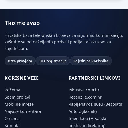
Tko me zvao
Hrvatska baza telefonskih brojeva za sigurniju komunikaciju.
Zaštitite se od neželjenih poziva i podijelite iskustvo sa
zajednicom.
Brza provjera
Bez registracije
Zajednica korisnika
KORISNE VEZE
PARTNERSKI LINKOVI
Početna
Iskustva.com.hr
Spam brojevi
Recenzije.com.hr
Mobilne mreže
RabljenaVozila.eu (Besplatni
Najviše komentara
Auto oglasnik)
O nama
Imenik.eu (Hrvatski
Kontakt
poslovni direktorij)