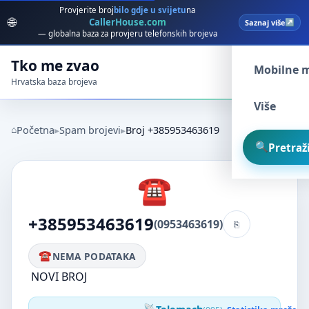
Provjerite broj
bilo gdje u svijetu
na
🌐
CallerHouse.com
Saznaj više
Spam broj
— globalna baza za provjeru telefonskih brojeva
Tko me zvao
Mobilne 
Hrvatska baza brojeva
Više
Početna
Spam brojevi
Broj +385953463619
Pretraži
+385953463619
(0953463619)
NEMA PODATAKA
NOVI BROJ