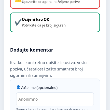
Upozorite druge na neželjene pozive
Ocijeni kao OK
Potvrdite da je broj siguran
Dodajte komentar
Kratko i konkretno opišite iskustvo: vrstu
poziva, učestalost i zašto smatrate broj
sigurnim ili sumnjivim.
Vaše ime (opcionalno)
Samo slova i brojevi, bez linkova ili posebnih