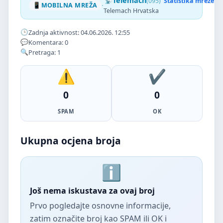
Telemach
(095)
Statistika mreže
·
MOBILNA MREŽA
Telemach Hrvatska
Zadnja aktivnost: 04.06.2026. 12:55
Komentara: 0
Pretraga: 1
0
0
SPAM
OK
Ukupna ocjena broja
Još nema iskustava za ovaj broj
Prvo pogledajte osnovne informacije,
zatim označite broj kao SPAM ili OK i