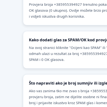
Provjera broja +385955394927 trenutno pokaz
OK glasova (0 ukupno). Ovdje možete brzo provje
i vidjeti iskustva drugih korisnika.
Kako dodati glas za SPAM/OK kod provj
Na ovoj stranici kliknite "Ocijeni kao SPAM" ili
odmah ulazi u rezultat za broj +385955394927
SPAM i 0 OK glasova.
Što napraviti ako je broj sumnjiv ili izg
Ako vas zanima tko me zvao s broja +3859553
provjeru broja, zatim ne dijelite osobne ni fin
broj i prijavite iskustvo kroz SPAM glas i komen