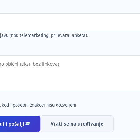
ijavu (npr. telemarketing, prijevara, anketa).
 kod i posebni znakovi nisu dozvoljeni.
i i pošalji
Vrati se na uređivanje