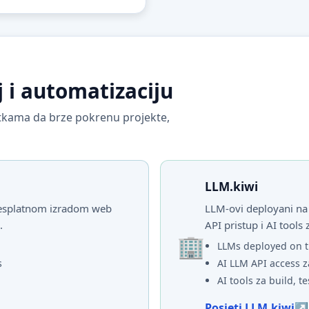
j i automatizaciju
vrtkama da brze pokrenu projekte,
LLM.kiwi
 besplatnom izradom web
LLM-ovi deployani na 
.
API pristup i AI tools 
LLMs deployed on t
s
AI LLM API access z
AI tools za build, te
Posjeti LLM.kiwi