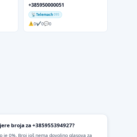
+385950000051
Telemach
095
0
0
0
vjere broja za +385955394927?
o je 0%. Broj još nema dovoljno glasova za