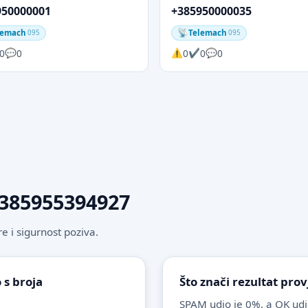
950000001
+385950000035
lemach
Telemach
095
095
0
0
0
0
0
 +385955394927
 i sigurnost poziva.
 s broja
Što znači rezultat pro
SPAM udio je 0%, a OK udi