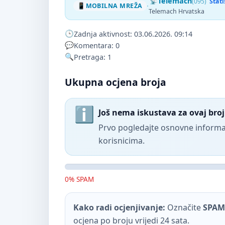
Telemach
(095)
Stat
·
MOBILNA MREŽA
Telemach Hrvatska
Zadnja aktivnost: 03.06.2026. 09:14
Komentara: 0
Pretraga: 1
Ukupna ocjena broja
Još nema iskustava za ovaj broj
Prvo pogledajte osnovne informac
korisnicima.
0% SPAM
Kako radi ocjenjivanje:
Označite
SPAM
ocjena po broju vrijedi 24 sata.