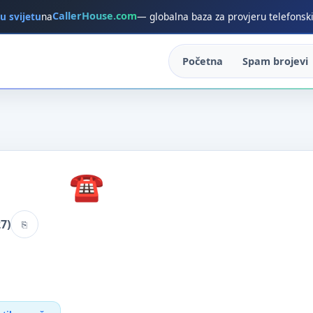
CallerHouse.com
 u svijetu
na
— globalna baza za provjeru telefonsk
Početna
Spam brojevi
7)