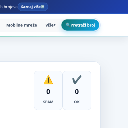
ih brojeva
Saznaj više
Mobilne mreže
Više
Pretraži broj
0
0
SPAM
OK