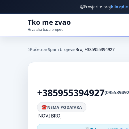
🌐
Provjerite broj
bilo gdje
Tko me zvao
Hrvatska baza brojeva
Početna
Spam brojevi
Broj +385955394927
+385955394927
(095539492
NEMA PODATAKA
NOVI BROJ