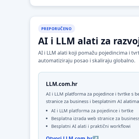
PREPORUČENO
AI i LLM alati za razvo
AI i LLM alati koji pomažu pojedincima i t
automatiziraju posao i skaliraju globalno.
LLM.com.hr
AI i LLM platforma za pojedince i tvrtke s
stranice za business i besplatnim AI alatima
AI i LLM platforma za pojedince i tvrtke
Besplatna izrada web stranice za busines
Besplatni AI alati i praktični workflowi
Otvori LLM.com.hr