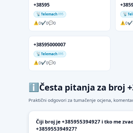
+38595
+385
Telemach
Te
095
0
0
0
0
+38595000007
Telemach
095
0
0
0
Česta pitanja za broj
Praktični odgovori za tumačenje ocjena, komentare
Čiji broj je +385955394927 i tko me zvao
+385955394927?