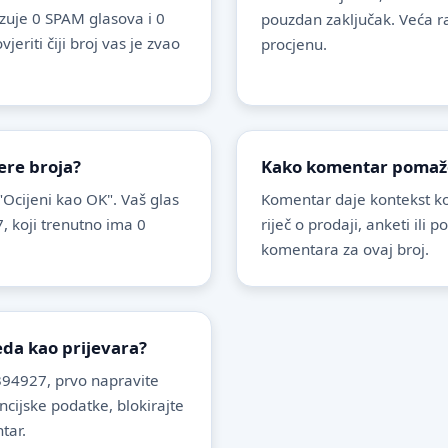
uje 0 SPAM glasova i 0
pouzdan zaključak. Veća r
riti čiji broj vas je zvao
procjenu.
ere broja?
Kako komentar pomaže 
 "Ocijeni kao OK". Vaš glas
Komentar daje kontekst koj
, koji trenutno ima 0
riječ o prodaji, anketi ili 
komentara za ovaj broj.
leda kao prijevara?
94927, prvo napravite
ancijske podatke, blokirajte
tar.