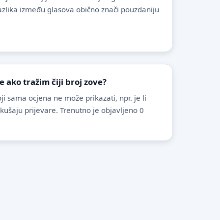
azlika između glasova obično znači pouzdaniju
ako tražim čiji broj zove?
i sama ocjena ne može prikazati, npr. je li
pokušaju prijevare. Trenutno je objavljeno 0