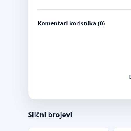
Komentari korisnika (
0
)
B
Slični brojevi