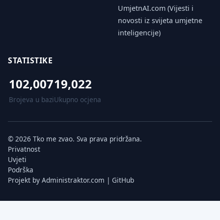
UmjetnAI.com (Vijesti i
novosti iz svijeta umjetne
inteligencije)
STATISTIKE
102,007
19,022
Brojeva u bazi
Ukupno ocjena
© 2026 Tko me zvao. Sva prava pridržana.
Privatnost
Uvjeti
Podrška
Projekt by
Administraktor.com
|
GitHub