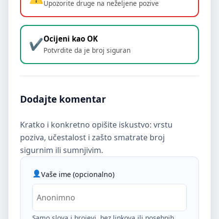
Upozorite druge na neželjene pozive
Ocijeni kao OK
Potvrdite da je broj siguran
Dodajte komentar
Kratko i konkretno opišite iskustvo: vrstu
poziva, učestalost i zašto smatrate broj
sigurnim ili sumnjivim.
Vaše ime (opcionalno)
Samo slova i brojevi, bez linkova ili posebnih