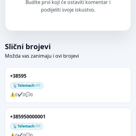
Budite prvi koji će ostaviti komentar i
podijeliti svoje iskustvo.
Slični brojevi
Možda vas zanimaju i ovi brojevi
+38595
Telemach
095
0
0
0
+385950000001
Telemach
095
0
0
0