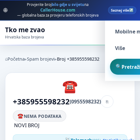
Provjerite broj
bilo gdje u svijetu
na
🌐
CallerHouse.com
Saznaj više
Spam broj
— globalna baza za provjeru telefonskih brojeva
Tko me zvao
Mobilne 
Hrvatska baza brojeva
Više
Početna
Spam brojevi
Broj +385955598232
Pretraži
+385955598232
(0955598232)
NEMA PODATAKA
NOVI BROJ