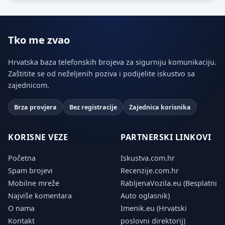
Tko me zvao
Hrvatska baza telefonskih brojeva za sigurniju komunikaciju.
Zaštitite se od neželjenih poziva i podijelite iskustvo sa
zajednicom.
Brza provjera
Bez registracije
Zajednica korisnika
KORISNE VEZE
PARTNERSKI LINKOVI
Početna
Iskustva.com.hr
Spam brojevi
Recenzije.com.hr
Mobilne mreže
RabljenaVozila.eu (Besplatni
Najviše komentara
Auto oglasnik)
O nama
Imenik.eu (Hrvatski
Kontakt
poslovni direktorij)