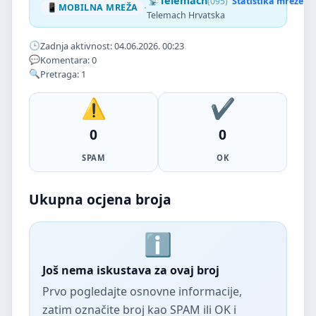
Telemach
(095)
Statistika mreže
·
MOBILNA MREŽA
Telemach Hrvatska
Zadnja aktivnost: 04.06.2026. 00:23
Komentara: 0
Pretraga: 1
0
0
SPAM
OK
Ukupna ocjena broja
Još nema iskustava za ovaj broj
Prvo pogledajte osnovne informacije,
zatim označite broj kao SPAM ili OK i