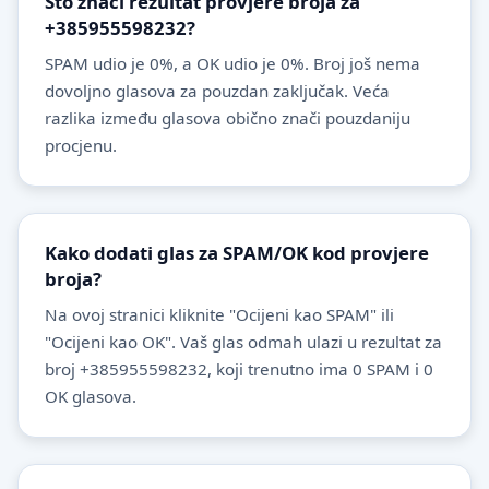
Što znači rezultat provjere broja za
+385955598232?
SPAM udio je 0%, a OK udio je 0%. Broj još nema
dovoljno glasova za pouzdan zaključak. Veća
razlika između glasova obično znači pouzdaniju
procjenu.
Kako dodati glas za SPAM/OK kod provjere
broja?
Na ovoj stranici kliknite "Ocijeni kao SPAM" ili
"Ocijeni kao OK". Vaš glas odmah ulazi u rezultat za
broj +385955598232, koji trenutno ima 0 SPAM i 0
OK glasova.