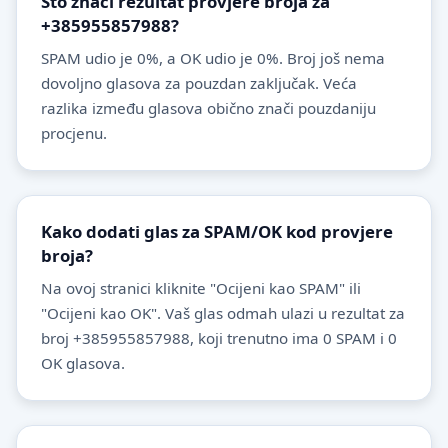
Što znači rezultat provjere broja za
+385955857988?
SPAM udio je 0%, a OK udio je 0%. Broj još nema
dovoljno glasova za pouzdan zaključak. Veća
razlika između glasova obično znači pouzdaniju
procjenu.
Kako dodati glas za SPAM/OK kod provjere
broja?
Na ovoj stranici kliknite "Ocijeni kao SPAM" ili
"Ocijeni kao OK". Vaš glas odmah ulazi u rezultat za
broj +385955857988, koji trenutno ima 0 SPAM i 0
OK glasova.