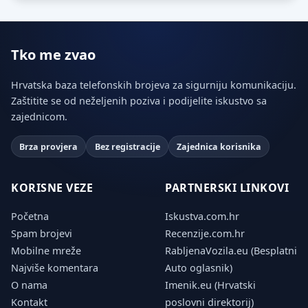
Tko me zvao
Hrvatska baza telefonskih brojeva za sigurniju komunikaciju.
Zaštitite se od neželjenih poziva i podijelite iskustvo sa
zajednicom.
Brza provjera
Bez registracije
Zajednica korisnika
KORISNE VEZE
PARTNERSKI LINKOVI
Početna
Iskustva.com.hr
Spam brojevi
Recenzije.com.hr
Mobilne mreže
RabljenaVozila.eu (Besplatni
Najviše komentara
Auto oglasnik)
O nama
Imenik.eu (Hrvatski
Kontakt
poslovni direktorij)