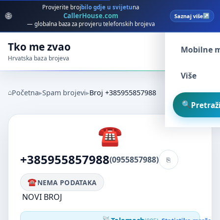
Provjerite broj
bilo gdje u svijetu
na
🌐
CallerHouse.com
Saznaj više
Spam broj
— globalna baza za provjeru telefonskih brojeva
Tko me zvao
Mobilne 
Hrvatska baza brojeva
Više
Početna
Spam brojevi
Broj +385955857988
Pretraži
+385955857988
(0955857988)
NEMA PODATAKA
NOVI BROJ