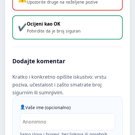
Upozorite druge na neželjene pozive
Ocijeni kao OK
Potvrdite da je broj siguran
Dodajte komentar
Kratko i konkretno opišite iskustvo: vrstu
poziva, učestalost i zašto smatrate broj
sigurnim ili sumnjivim.
Vaše ime (opcionalno)
Samo slova i brojevi, bez linkova ili posebnih