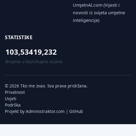
UmjetnAI.com (Vijesti i
novosti iz svijeta umjetne
inteligencije)
STATISTIKE
103,534
19,232
Brojeva u bazi
Ukupno ocjena
© 2026 Tko me zvao. Sva prava pridržana.
Privatnost
Uvjeti
Podrška
Projekt by
Administraktor.com
|
GitHub