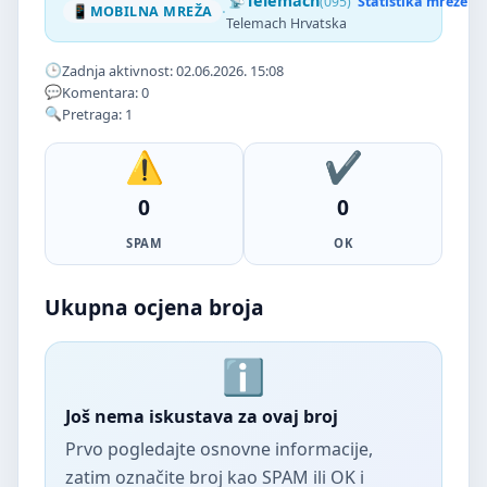
Telemach
(095)
Statistika mreže
·
MOBILNA MREŽA
Telemach Hrvatska
Zadnja aktivnost: 02.06.2026. 15:08
Komentara: 0
Pretraga: 1
0
0
SPAM
OK
Ukupna ocjena broja
Još nema iskustava za ovaj broj
Prvo pogledajte osnovne informacije,
zatim označite broj kao SPAM ili OK i