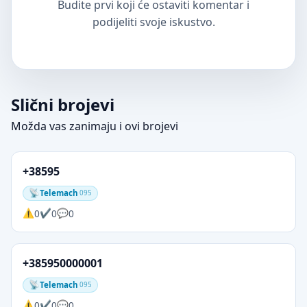
Budite prvi koji će ostaviti komentar i
podijeliti svoje iskustvo.
Slični brojevi
Možda vas zanimaju i ovi brojevi
+38595
Telemach
095
0
0
0
+385950000001
Telemach
095
0
0
0