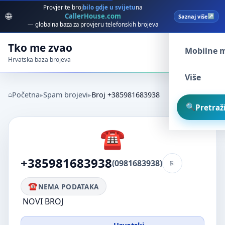
Provjerite broj
bilo gdje u svijetu
na
🌐
CallerHouse.com
Saznaj više
Spam broj
— globalna baza za provjeru telefonskih brojeva
Tko me zvao
Mobilne 
Hrvatska baza brojeva
Više
Početna
Spam brojevi
Broj +385981683938
Pretraži
+385981683938
(0981683938)
NEMA PODATAKA
NOVI BROJ