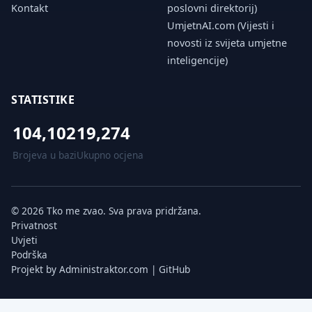
Kontakt
poslovni direktorij)
UmjetnAI.com (Vijesti i
novosti iz svijeta umjetne
inteligencije)
STATISTIKE
104,102
19,274
Brojeva u bazi
Ukupno ocjena
© 2026 Tko me zvao. Sva prava pridržana.
Privatnost
Uvjeti
Podrška
Projekt by
Administraktor.com
|
GitHub