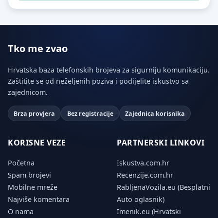
Tko me zvao
Hrvatska baza telefonskih brojeva za sigurniju komunikaciju.
Zaštitite se od neželjenih poziva i podijelite iskustvo sa
zajednicom.
Brza provjera
Bez registracije
Zajednica korisnika
KORISNE VEZE
PARTNERSKI LINKOVI
Početna
Iskustva.com.hr
Spam brojevi
Recenzije.com.hr
Mobilne mreže
RabljenaVozila.eu (Besplatni
Najviše komentara
Auto oglasnik)
O nama
Imenik.eu (Hrvatski