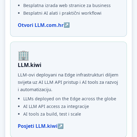
Besplatna izrada web stranice za business
Besplatni AI alati i praktični workflowi
Otvori LLM.com.hr
LLM.kiwi
LLM-ovi deployani na Edge infrastrukturi diljem
svijeta uz AI LLM API pristup i AI tools za razvoj
i automatizaciju.
LLMs deployed on the Edge across the globe
AI LLM API access za integracije
AI tools za build, test i scale
Posjeti LLM.kiwi