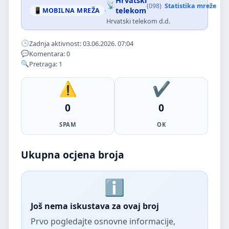
Hrvatski
(098)
Statistika mreže
·
telekom
MOBILNA MREŽA
Hrvatski telekom d.d.
Zadnja aktivnost: 03.06.2026. 07:04
Komentara: 0
Pretraga: 1
0
0
SPAM
OK
Ukupna ocjena broja
Još nema iskustava za ovaj broj
Prvo pogledajte osnovne informacije,