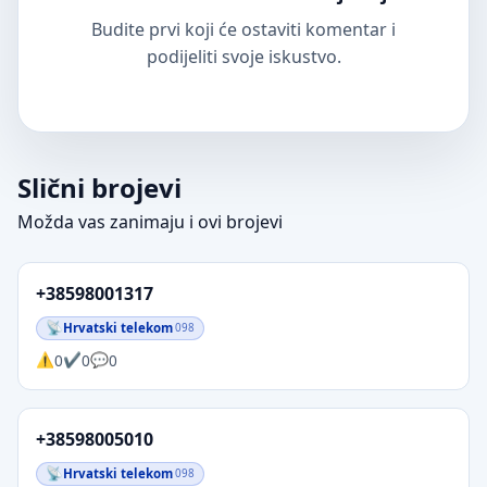
Budite prvi koji će ostaviti komentar i
podijeliti svoje iskustvo.
Slični brojevi
Možda vas zanimaju i ovi brojevi
+38598001317
Hrvatski telekom
098
0
0
0
+38598005010
Hrvatski telekom
098