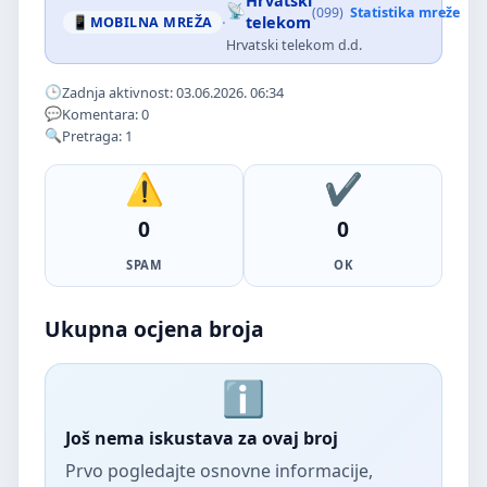
Hrvatski
(099)
Statistika mreže
·
telekom
MOBILNA MREŽA
Hrvatski telekom d.d.
Zadnja aktivnost: 03.06.2026. 06:34
Komentara: 0
Pretraga: 1
0
0
SPAM
OK
Ukupna ocjena broja
Još nema iskustava za ovaj broj
Prvo pogledajte osnovne informacije,