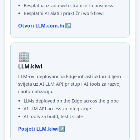
Besplatna izrada web stranice za business
Besplatni AI alati i praktični workflowi
Otvori LLM.com.hr
LLM.kiwi
LLM-ovi deployani na Edge infrastrukturi diljem
svijeta uz AI LLM API pristup i AI tools za razvoj
i automatizaciju.
LLMs deployed on the Edge across the globe
AI LLM API access za integracije
AI tools za build, test i scale
Posjeti LLM.kiwi