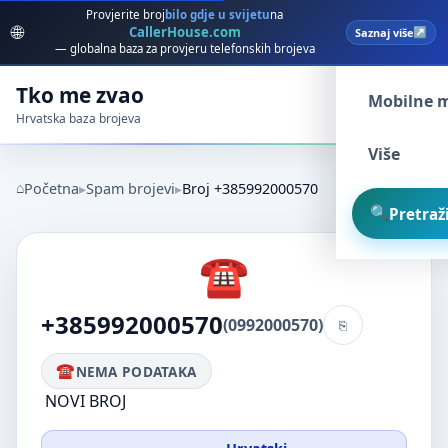
Provjerite broj
bilo gdje u svijetu
na
🌐
CallerHouse.com
Saznaj više
Spam broj
— globalna baza za provjeru telefonskih brojeva
Tko me zvao
Mobilne 
Hrvatska baza brojeva
Više
Početna
Spam brojevi
Broj +385992000570
Pretraži
+385992000570
(0992000570)
NEMA PODATAKA
NOVI BROJ