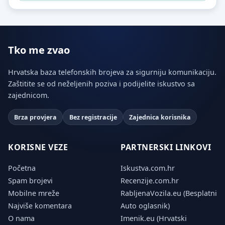
Tko me zvao
Hrvatska baza telefonskih brojeva za sigurniju komunikaciju.
Zaštitite se od neželjenih poziva i podijelite iskustvo sa
zajednicom.
Brza provjera
Bez registracije
Zajednica korisnika
KORISNE VEZE
PARTNERSKI LINKOVI
Početna
Iskustva.com.hr
Spam brojevi
Recenzije.com.hr
Mobilne mreže
RabljenaVozila.eu (Besplatni
Najviše komentara
Auto oglasnik)
O nama
Imenik.eu (Hrvatski