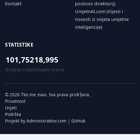
Kontakt
poslovni direktorij)
UmjetnAI.com (Vijesti i
novosti iz svijeta umjetne
inteligencije)
STATISTIKE
101,752
18,995
Brojeva u bazi
Ukupno ocjena
© 2026 Tko me zvao. Sva prava pridržana.
Privatnost
Uvjeti
Podrška
Projekt by
Administraktor.com
|
GitHub