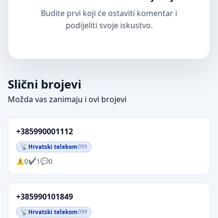
Budite prvi koji će ostaviti komentar i
podijeliti svoje iskustvo.
Slični brojevi
Možda vas zanimaju i ovi brojevi
+385990001112
Hrvatski telekom
099
0
1
0
+385990101849
Hrvatski telekom
099