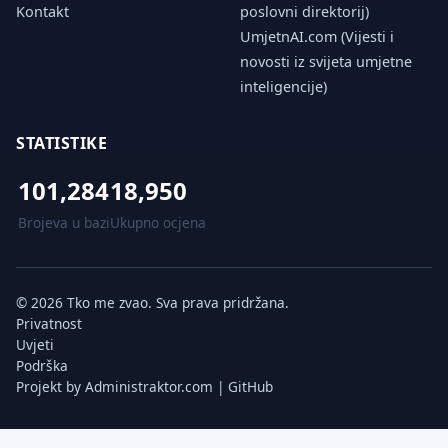
Kontakt
poslovni direktorij)
UmjetnAI.com (Vijesti i
novosti iz svijeta umjetne
inteligencije)
STATISTIKE
101,284
18,950
Brojeva u bazi
Ukupno ocjena
© 2026 Tko me zvao. Sva prava pridržana.
Privatnost
Uvjeti
Podrška
Projekt by
Administraktor.com
|
GitHub