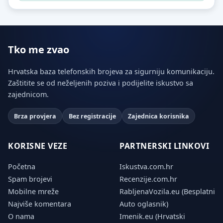
Tko me zvao
Hrvatska baza telefonskih brojeva za sigurniju komunikaciju.
Zaštitite se od neželjenih poziva i podijelite iskustvo sa
zajednicom.
Brza provjera
Bez registracije
Zajednica korisnika
KORISNE VEZE
PARTNERSKI LINKOVI
Početna
Iskustva.com.hr
Spam brojevi
Recenzije.com.hr
Mobilne mreže
RabljenaVozila.eu (Besplatni
Najviše komentara
Auto oglasnik)
O nama
Imenik.eu (Hrvatski