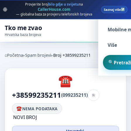
Provjerite broj
bilo gdje u svijetu
na
🌐
CallerHouse.com
Saznaj više
Spam broj
— globalna baza za provjeru telefonskih brojeva
Tko me zvao
Mobilne 
Hrvatska baza brojeva
Više
Početna
Spam brojevi
Broj +38599235211
Pretraži
+38599235211
(099235211)
NEMA PODATAKA
NOVI BROJ