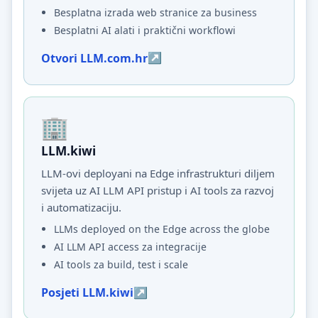
Besplatna izrada web stranice za business
Besplatni AI alati i praktični workflowi
Otvori LLM.com.hr
LLM.kiwi
LLM-ovi deployani na Edge infrastrukturi diljem
svijeta uz AI LLM API pristup i AI tools za razvoj
i automatizaciju.
LLMs deployed on the Edge across the globe
AI LLM API access za integracije
AI tools za build, test i scale
Posjeti LLM.kiwi