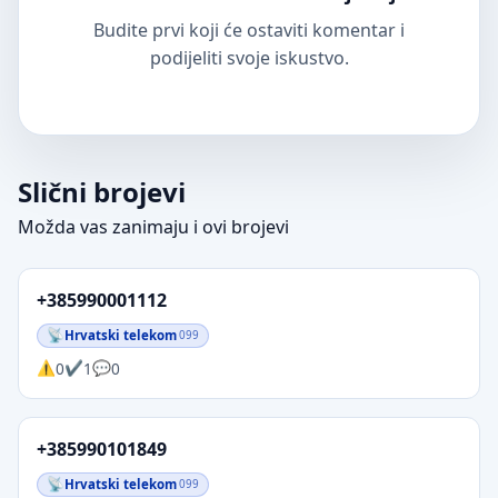
Budite prvi koji će ostaviti komentar i
podijeliti svoje iskustvo.
Slični brojevi
Možda vas zanimaju i ovi brojevi
+385990001112
Hrvatski telekom
099
0
1
0
+385990101849
Hrvatski telekom
099