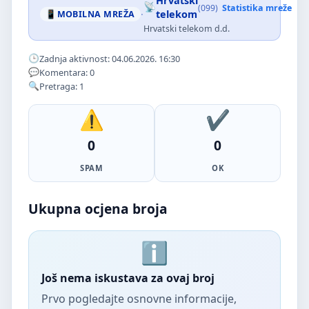
Hrvatski
(099)
Statistika mreže
·
telekom
MOBILNA MREŽA
Hrvatski telekom d.d.
Zadnja aktivnost: 04.06.2026. 16:30
Komentara: 0
Pretraga: 1
0
0
SPAM
OK
Ukupna ocjena broja
Još nema iskustava za ovaj broj
Prvo pogledajte osnovne informacije,