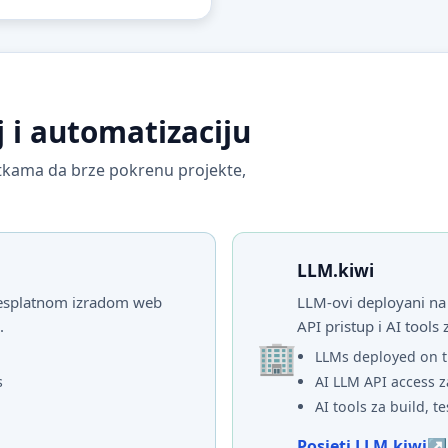
j i automatizaciju
vrtkama da brze pokrenu projekte,
LLM.kiwi
 besplatnom izradom web
LLM-ovi deployani na 
.
API pristup i AI tools 
LLMs deployed on t
s
AI LLM API access z
AI tools za build, te
Posjeti LLM.kiwi