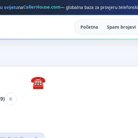
CallerHouse.com
 u svijetu
na
— globalna baza za provjeru telefonsk
Početna
Spam brojevi
9)