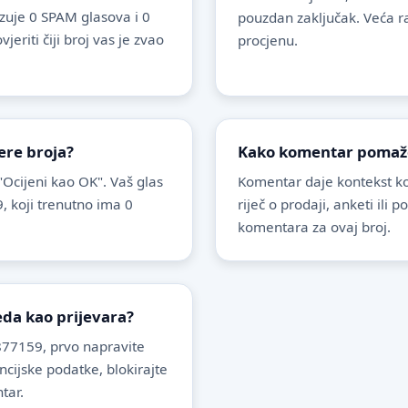
uje 0 SPAM glasova i 0
pouzdan zaključak. Veća r
riti čiji broj vas je zvao
procjenu.
ere broja?
Kako komentar pomaže 
 "Ocijeni kao OK". Vaš glas
Komentar daje kontekst koj
, koji trenutno ima 0
riječ o prodaji, anketi ili 
komentara za ovaj broj.
leda kao prijevara?
77159, prvo napravite
ancijske podatke, blokirajte
tar.