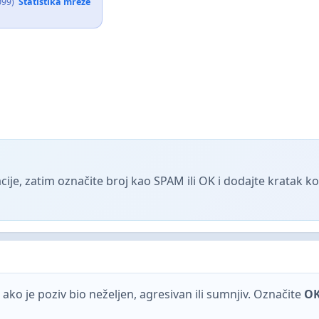
099)
Statistika mreže
ije, zatim označite broj kao SPAM ili OK i dodajte kratak 
ako je poziv bio neželjen, agresivan ili sumnjiv. Označite
O