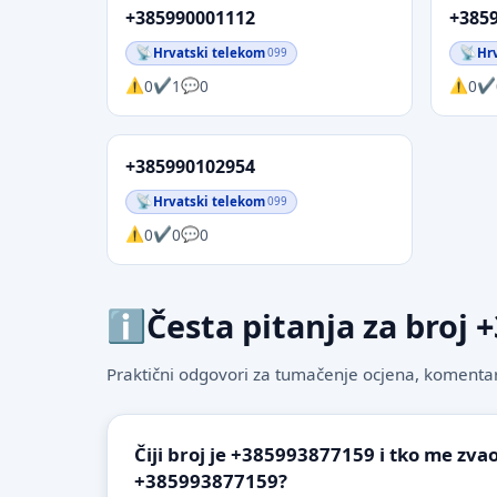
+385990001112
+385
Hrvatski telekom
Hr
099
0
1
0
0
+385990102954
Hrvatski telekom
099
0
0
0
Česta pitanja za broj
Praktični odgovori za tumačenje ocjena, komentare
Čiji broj je +385993877159 i tko me zvao
+385993877159?