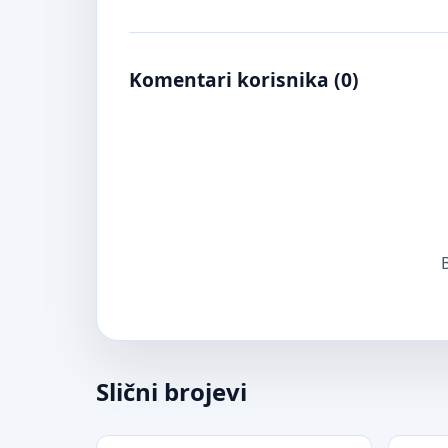
Komentari korisnika (
0
)
B
Slični brojevi