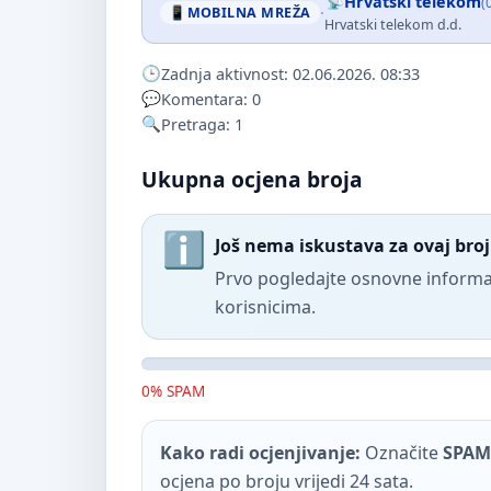
Hrvatski telekom
(
·
MOBILNA MREŽA
Hrvatski telekom d.d.
Zadnja aktivnost: 02.06.2026. 08:33
Komentara: 0
Pretraga: 1
Ukupna ocjena broja
Još nema iskustava za ovaj broj
Prvo pogledajte osnovne informac
korisnicima.
0% SPAM
Kako radi ocjenjivanje:
Označite
SPAM
ocjena po broju vrijedi 24 sata.