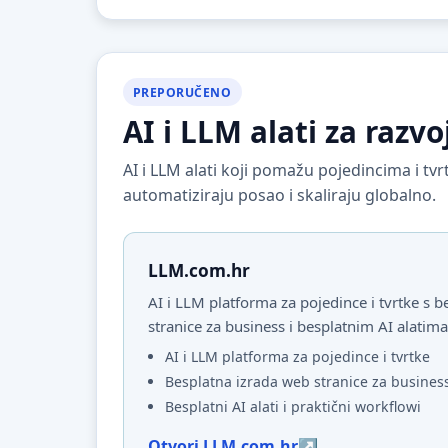
PREPORUČENO
AI i LLM alati za razvo
AI i LLM alati koji pomažu pojedincima i t
automatiziraju posao i skaliraju globalno.
LLM.com.hr
AI i LLM platforma za pojedince i tvrtke s
stranice za business i besplatnim AI alatima
AI i LLM platforma za pojedince i tvrtke
Besplatna izrada web stranice za busines
Besplatni AI alati i praktični workflowi
Otvori LLM.com.hr