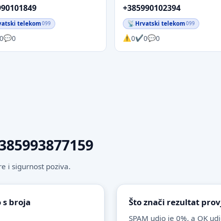
990101849
+385990102394
vatski telekom
Hrvatski telekom
099
099
0
0
0
0
0
 +385993877159
 i sigurnost poziva.
 s broja
Što znači rezultat pro
SPAM udio je 0%, a OK udi