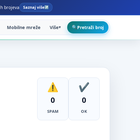
ih brojeva
Saznaj više
Mobilne mreže
Više
Pretraži broj
0
0
SPAM
OK