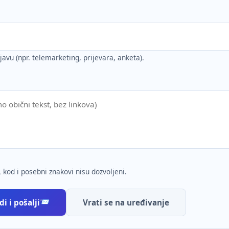
ijavu (npr. telemarketing, prijevara, anketa).
 kod i posebni znakovi nisu dozvoljeni.
i i pošalji
Vrati se na uređivanje