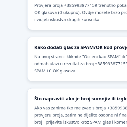
Provjera broja +385993877159 trenutno pokaz
OK glasova (0 ukupno). Ovdje možete brzo provje
i vidjeti iskustva drugih korisnika.
Kako dodati glas za SPAM/OK kod provj
Na ovoj stranici kliknite "Ocijeni kao SPAM" ili
odmah ulazi u rezultat za broj +385993877159
SPAM i 0 OK glasova.
Što napraviti ako je broj sumnjiv ili izg
Ako vas zanima tko me zvao s broja +3859938
provjeru broja, zatim ne dijelite osobne ni fin
broj i prijavite iskustvo kroz SPAM glas i komen