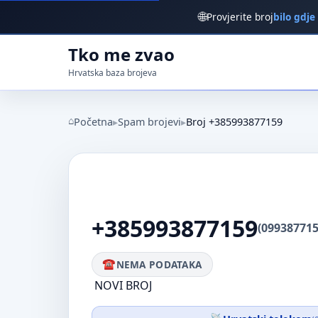
🌐
Provjerite broj
bilo gdje
Tko me zvao
Hrvatska baza brojeva
Početna
Spam brojevi
Broj +385993877159
+385993877159
(099387715
NEMA PODATAKA
NOVI BROJ