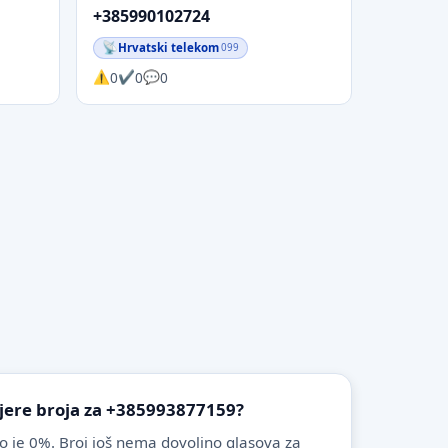
+385990102724
Hrvatski telekom
099
0
0
0
vjere broja za +385993877159?
o je 0%. Broj još nema dovoljno glasova za