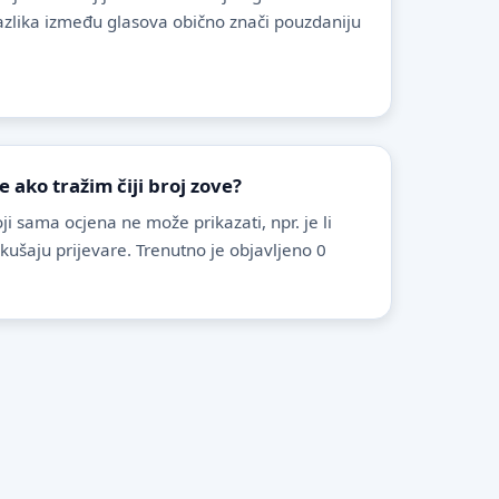
azlika između glasova obično znači pouzdaniju
ako tražim čiji broj zove?
i sama ocjena ne može prikazati, npr. je li
pokušaju prijevare. Trenutno je objavljeno 0