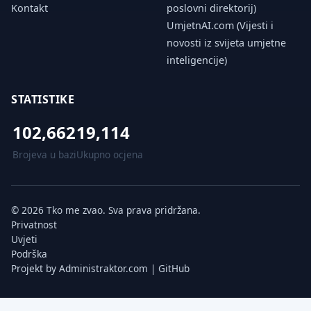
Kontakt
poslovni direktorij)
UmjetnAI.com (Vijesti i
novosti iz svijeta umjetne
inteligencije)
STATISTIKE
102,662
19,114
Brojeva u bazi
Ukupno ocjena
© 2026 Tko me zvao. Sva prava pridržana.
Privatnost
Uvjeti
Podrška
Projekt by
Administraktor.com
|
GitHub