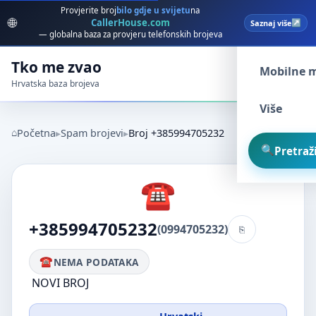
Provjerite broj
bilo gdje u svijetu
na
🌐
CallerHouse.com
Saznaj više
Spam broj
— globalna baza za provjeru telefonskih brojeva
Tko me zvao
Mobilne 
Hrvatska baza brojeva
Više
Početna
Spam brojevi
Broj +385994705232
Pretraži
+385994705232
(0994705232)
NEMA PODATAKA
NOVI BROJ