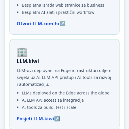
Besplatna izrada web stranice za business
Besplatni AI alati i praktični workflowi
Otvori LLM.com.hr
LLM.kiwi
LLM-ovi deployani na Edge infrastrukturi diljem
svijeta uz AI LLM API pristup i AI tools za razvoj
i automatizaciju.
LLMs deployed on the Edge across the globe
AI LLM API access za integracije
AI tools za build, test i scale
Posjeti LLM.kiwi