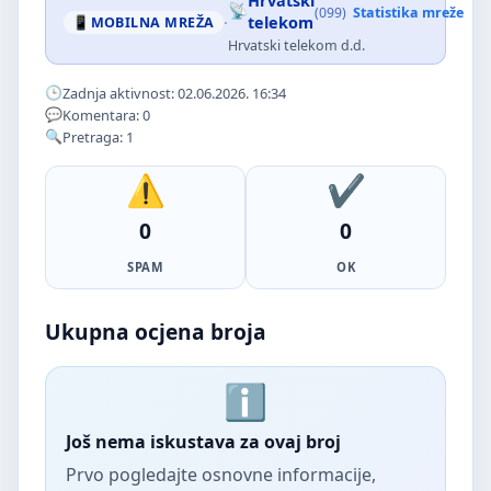
Hrvatski
(099)
Statistika mreže
·
telekom
MOBILNA MREŽA
Hrvatski telekom d.d.
Zadnja aktivnost: 02.06.2026. 16:34
Komentara: 0
Pretraga: 1
0
0
SPAM
OK
Ukupna ocjena broja
Još nema iskustava za ovaj broj
Prvo pogledajte osnovne informacije,