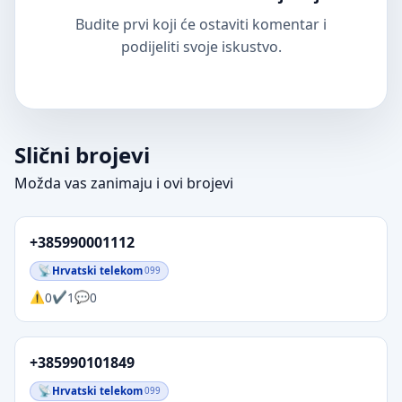
Budite prvi koji će ostaviti komentar i
podijeliti svoje iskustvo.
Slični brojevi
Možda vas zanimaju i ovi brojevi
+385990001112
Hrvatski telekom
099
0
1
0
+385990101849
Hrvatski telekom
099