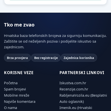
Tko me zvao
Hrvatska baza telefonskih brojeva za sigurniju komunikaciju.
Zaštitite se od neželjenih poziva i podijelite iskustvo sa
zajednicom.
Brza provjera
Bez registracije
Zajednica korisnika
KORISNE VEZE
PARTNERSKI LINKOVI
Početna
Iskustva.com.hr
Spam brojevi
Recenzije.com.hr
Mobilne mreže
RabljenaVozila.eu (Besplatni
Najviše komentara
Auto oglasnik)
O nama
Imenik.eu (Hrvatski