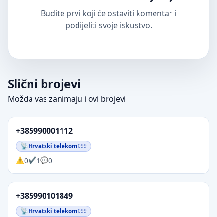
Budite prvi koji će ostaviti komentar i
podijeliti svoje iskustvo.
Slični brojevi
Možda vas zanimaju i ovi brojevi
+385990001112
Hrvatski telekom
099
0
1
0
+385990101849
Hrvatski telekom
099