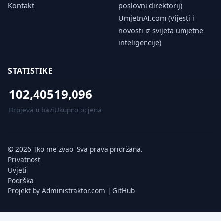
Kontakt
poslovni direktorij)
UmjetnAI.com (Vijesti i
novosti iz svijeta umjetne
inteligencije)
STATISTIKE
102,405
19,096
Brojeva u bazi
Ukupno ocjena
© 2026 Tko me zvao. Sva prava pridržana.
Privatnost
Uvjeti
Podrška
Projekt by
Administraktor.com
|
GitHub