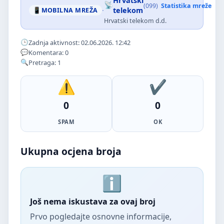
Hrvatski
(099)
Statistika mreže
·
telekom
MOBILNA MREŽA
Hrvatski telekom d.d.
Zadnja aktivnost: 02.06.2026. 12:42
Komentara: 0
Pretraga: 1
0
0
SPAM
OK
Ukupna ocjena broja
Još nema iskustava za ovaj broj
Prvo pogledajte osnovne informacije,