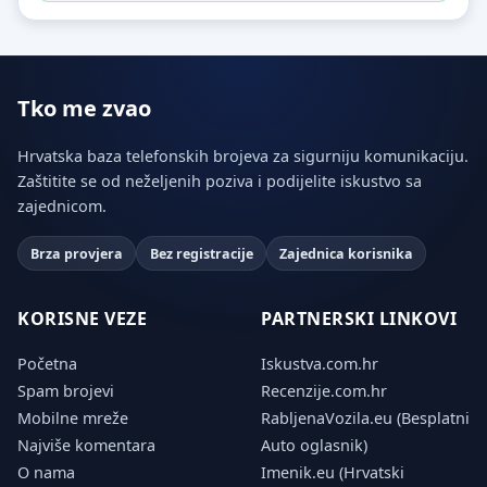
Tko me zvao
Hrvatska baza telefonskih brojeva za sigurniju komunikaciju.
Zaštitite se od neželjenih poziva i podijelite iskustvo sa
zajednicom.
Brza provjera
Bez registracije
Zajednica korisnika
KORISNE VEZE
PARTNERSKI LINKOVI
Početna
Iskustva.com.hr
Spam brojevi
Recenzije.com.hr
Mobilne mreže
RabljenaVozila.eu (Besplatni
Najviše komentara
Auto oglasnik)
O nama
Imenik.eu (Hrvatski