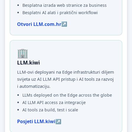
Besplatna izrada web stranice za business
Besplatni AI alati i praktični workflowi
Otvori LLM.com.hr
LLM.kiwi
LLM-ovi deployani na Edge infrastrukturi diljem
svijeta uz AI LLM API pristup i AI tools za razvoj
i automatizaciju.
LLMs deployed on the Edge across the globe
AI LLM API access za integracije
AI tools za build, test i scale
Posjeti LLM.kiwi