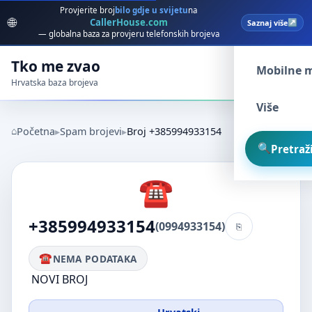
Provjerite broj
bilo gdje u svijetu
na
🌐
CallerHouse.com
Saznaj više
Spam broj
— globalna baza za provjeru telefonskih brojeva
Tko me zvao
Mobilne 
Hrvatska baza brojeva
Više
Početna
Spam brojevi
Broj +385994933154
Pretraži
+385994933154
(0994933154)
NEMA PODATAKA
NOVI BROJ