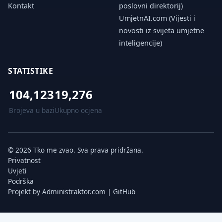
Kontakt
poslovni direktorij)
UmjetnAI.com (Vijesti i
novosti iz svijeta umjetne
inteligencije)
STATISTIKE
104,123
19,276
Brojeva u bazi
Ukupno ocjena
© 2026 Tko me zvao. Sva prava pridržana.
Privatnost
Uvjeti
Podrška
Projekt by
Administraktor.com
|
GitHub