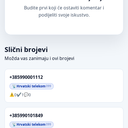
Budite prvi koji će ostaviti komentar i
podijeliti svoje iskustvo.
Slični brojevi
Možda vas zanimaju i ovi brojevi
+385990001112
Hrvatski telekom
099
0
1
0
+385990101849
Hrvatski telekom
099