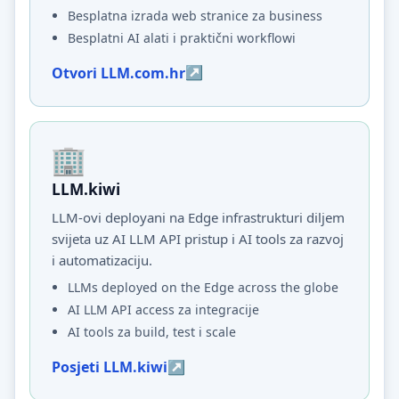
Besplatna izrada web stranice za business
Besplatni AI alati i praktični workflowi
Otvori LLM.com.hr
LLM.kiwi
LLM-ovi deployani na Edge infrastrukturi diljem
svijeta uz AI LLM API pristup i AI tools za razvoj
i automatizaciju.
LLMs deployed on the Edge across the globe
AI LLM API access za integracije
AI tools za build, test i scale
Posjeti LLM.kiwi