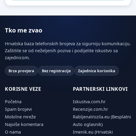
Tko me zvao
Hrvatska baza telefonskih brojeva za sigurniju komunikaciju.
Zaštitite se od neželjenih poziva i podijelite iskustvo sa
zajednicom.
Brza provjera
Bez registracije
Zajednica korisnika
KORISNE VEZE
PARTNERSKI LINKOVI
Početna
Iskustva.com.hr
Spam brojevi
Recenzije.com.hr
Mobilne mreže
RabljenaVozila.eu (Besplatni
Najviše komentara
Auto oglasnik)
O nama
Imenik.eu (Hrvatski