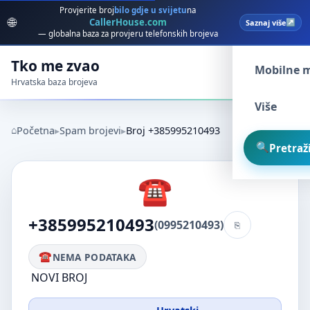
Provjerite broj
bilo gdje u svijetu
na
🌐
CallerHouse.com
Saznaj više
Spam broj
— globalna baza za provjeru telefonskih brojeva
Tko me zvao
Mobilne 
Hrvatska baza brojeva
Više
Početna
Spam brojevi
Broj +385995210493
Pretraži
+385995210493
(0995210493)
NEMA PODATAKA
NOVI BROJ