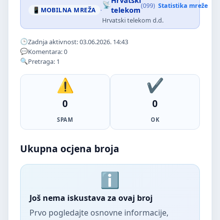
Hrvatski
(099)
Statistika mreže
·
telekom
MOBILNA MREŽA
Hrvatski telekom d.d.
Zadnja aktivnost: 03.06.2026. 14:43
Komentara: 0
Pretraga: 1
0
0
SPAM
OK
Ukupna ocjena broja
Još nema iskustava za ovaj broj
Prvo pogledajte osnovne informacije,