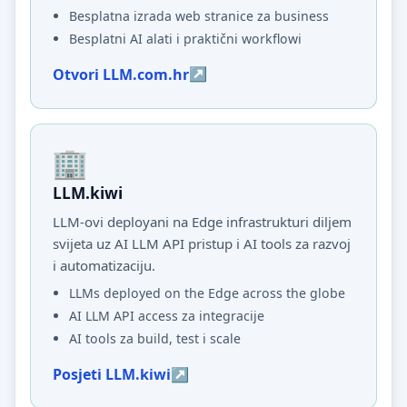
Besplatna izrada web stranice za business
Besplatni AI alati i praktični workflowi
Otvori LLM.com.hr
LLM.kiwi
LLM-ovi deployani na Edge infrastrukturi diljem
svijeta uz AI LLM API pristup i AI tools za razvoj
i automatizaciju.
LLMs deployed on the Edge across the globe
AI LLM API access za integracije
AI tools za build, test i scale
Posjeti LLM.kiwi