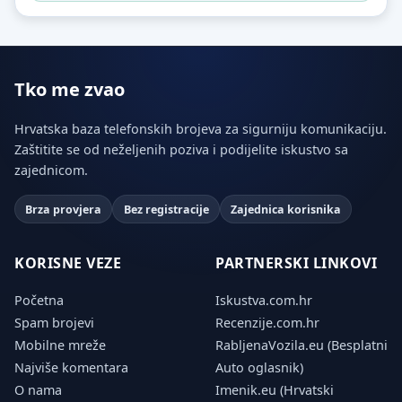
Tko me zvao
Hrvatska baza telefonskih brojeva za sigurniju komunikaciju.
Zaštitite se od neželjenih poziva i podijelite iskustvo sa
zajednicom.
Brza provjera
Bez registracije
Zajednica korisnika
KORISNE VEZE
PARTNERSKI LINKOVI
Početna
Iskustva.com.hr
Spam brojevi
Recenzije.com.hr
Mobilne mreže
RabljenaVozila.eu (Besplatni
Najviše komentara
Auto oglasnik)
O nama
Imenik.eu (Hrvatski