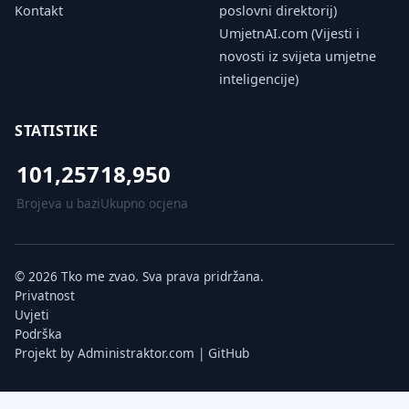
Kontakt
poslovni direktorij)
UmjetnAI.com (Vijesti i
novosti iz svijeta umjetne
inteligencije)
STATISTIKE
101,257
18,950
Brojeva u bazi
Ukupno ocjena
© 2026 Tko me zvao. Sva prava pridržana.
Privatnost
Uvjeti
Podrška
Projekt by
Administraktor.com
|
GitHub