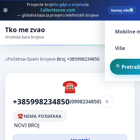
Provjerite broj
bilo gdje u svijetu
na
🌐
CallerHouse.com
Saznaj više
Spam broj
— globalna baza za provjeru telefonskih brojeva
Tko me zvao
Mobilne 
Hrvatska baza brojeva
Više
Početna
Spam brojevi
Broj +385998234850
Pretraži
+385998234850
(0998234850)
NEMA PODATAKA
NOVI BROJ