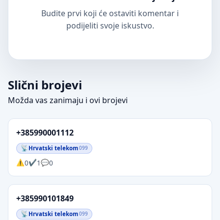
Budite prvi koji će ostaviti komentar i
podijeliti svoje iskustvo.
Slični brojevi
Možda vas zanimaju i ovi brojevi
+385990001112
Hrvatski telekom
099
0
1
0
+385990101849
Hrvatski telekom
099