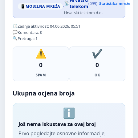
Hrvatski
(099)
Statistika mreže
·
telekom
MOBILNA MREŽA
Hrvatski telekom d.d.
Zadnja aktivnost: 04.06.2026. 05:51
Komentara: 0
Pretraga: 1
0
0
SPAM
OK
Ukupna ocjena broja
Još nema iskustava za ovaj broj
Prvo pogledajte osnovne informacije,