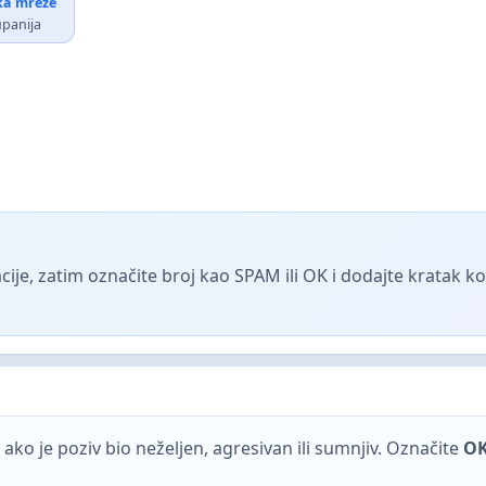
ika mreže
upanija
ije, zatim označite broj kao SPAM ili OK i dodajte kratak 
ako je poziv bio neželjen, agresivan ili sumnjiv. Označite
O