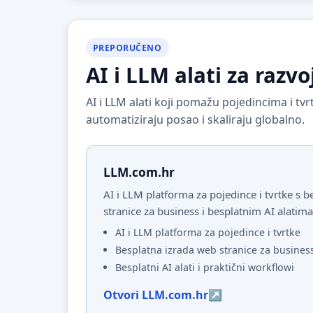
PREPORUČENO
AI i LLM alati za razvo
AI i LLM alati koji pomažu pojedincima i t
automatiziraju posao i skaliraju globalno.
LLM.com.hr
AI i LLM platforma za pojedince i tvrtke s
stranice za business i besplatnim AI alatima
AI i LLM platforma za pojedince i tvrtke
Besplatna izrada web stranice za busines
Besplatni AI alati i praktični workflowi
Otvori LLM.com.hr