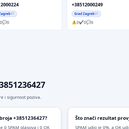
12000224
+38512000249
Zagreb
Grad Zagreb
01
01
0
0
0
0
0
+3851236427
 i sigurnost poziva.
s broja +3851236427?
Što znači rezultat pro
e 0 SPAM glasova i 0 OK
SPAM udio je 0%, a OK udi