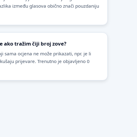
azlika između glasova obično znači pouzdaniju
ako tražim čiji broj zove?
i sama ocjena ne može prikazati, npr. je li
pokušaju prijevare. Trenutno je objavljeno 0