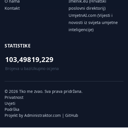
O nama
Imenik.eu (Hrvatski
Kontakt
poslovni direktorij)
UmjetnAI.com (Vijesti i
novosti iz svijeta umjetne
inteligencije)
STATISTIKE
103,498
19,229
Brojeva u bazi
Ukupno ocjena
© 2026 Tko me zvao. Sva prava pridržana.
Privatnost
Uvjeti
Podrška
Projekt by
Administraktor.com
|
GitHub