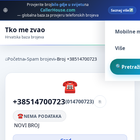
Provjerite broj
bilo gdje u svijetu
na
🌐
CallerHouse.com
Saznaj više
Spam broj
— globalna baza za provjeru telefonskih brojeva
Tko me zvao
Mobilne 
Hrvatska baza brojeva
Više
Početna
Spam brojevi
Broj +38514700723
Pretraži
+38514700723
(014700723)
NEMA PODATAKA
NOVI BROJ