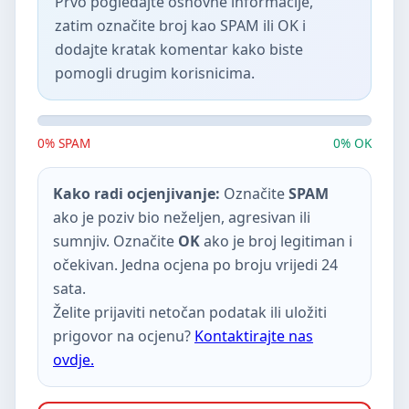
Prvo pogledajte osnovne informacije,
zatim označite broj kao SPAM ili OK i
dodajte kratak komentar kako biste
pomogli drugim korisnicima.
0% SPAM
0% OK
Kako radi ocjenjivanje:
Označite
SPAM
ako je poziv bio neželjen, agresivan ili
sumnjiv. Označite
OK
ako je broj legitiman i
očekivan. Jedna ocjena po broju vrijedi 24
sata.
Želite prijaviti netočan podatak ili uložiti
prigovor na ocjenu?
Kontaktirajte nas
ovdje.