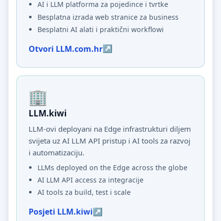
AI i LLM platforma za pojedince i tvrtke
Besplatna izrada web stranice za business
Besplatni AI alati i praktični workflowi
Otvori LLM.com.hr
LLM.kiwi
LLM-ovi deployani na Edge infrastrukturi diljem
svijeta uz AI LLM API pristup i AI tools za razvoj
i automatizaciju.
LLMs deployed on the Edge across the globe
AI LLM API access za integracije
AI tools za build, test i scale
Posjeti LLM.kiwi