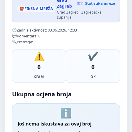
Grad
(01)
Statistika mreže
Zagreb
·
FIKSNA MREŽA
Grad Zagreb i Zagrebačka
županija
Zadnja aktivnost: 03.06.2026. 12:33
Komentara: 0
Pretraga: 1
0
0
SPAM
OK
Ukupna ocjena broja
Još nema iskustava za ovaj broj