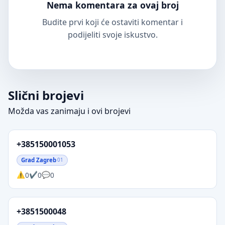
Nema komentara za ovaj broj
Budite prvi koji će ostaviti komentar i
podijeliti svoje iskustvo.
Slični brojevi
Možda vas zanimaju i ovi brojevi
+385150001053
Grad Zagreb
01
0
0
0
+3851500048