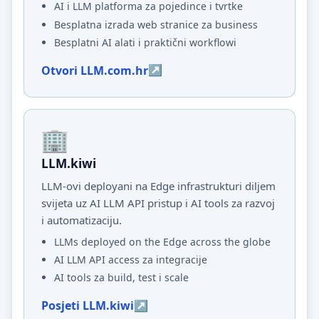
AI i LLM platforma za pojedince i tvrtke
Besplatna izrada web stranice za business
Besplatni AI alati i praktični workflowi
Otvori LLM.com.hr
LLM.kiwi
LLM-ovi deployani na Edge infrastrukturi diljem
svijeta uz AI LLM API pristup i AI tools za razvoj
i automatizaciju.
LLMs deployed on the Edge across the globe
AI LLM API access za integracije
AI tools za build, test i scale
Posjeti LLM.kiwi