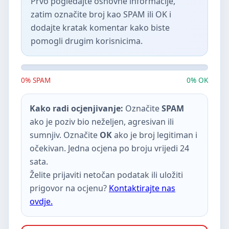
Prvo pogledajte osnovne informacije,
zatim označite broj kao SPAM ili OK i
dodajte kratak komentar kako biste
pomogli drugim korisnicima.
0% SPAM
0% OK
Kako radi ocjenjivanje:
Označite
SPAM
ako je poziv bio neželjen, agresivan ili
sumnjiv. Označite
OK
ako je broj legitiman i
očekivan. Jedna ocjena po broju vrijedi 24
sata.
Želite prijaviti netočan podatak ili uložiti
prigovor na ocjenu?
Kontaktirajte nas
ovdje.