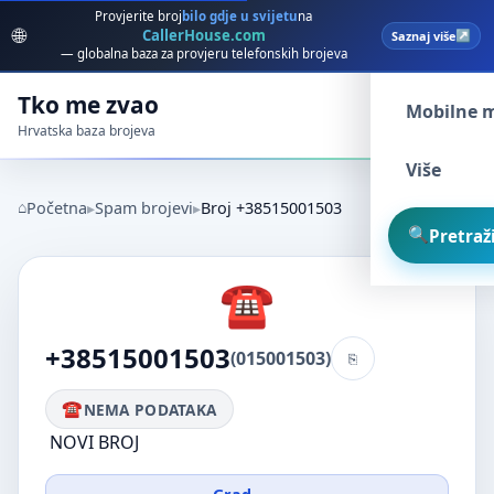
Provjerite broj
bilo gdje u svijetu
na
🌐
CallerHouse.com
Saznaj više
Spam broj
— globalna baza za provjeru telefonskih brojeva
Tko me zvao
Mobilne 
Hrvatska baza brojeva
Više
Početna
Spam brojevi
Broj +38515001503
Pretraži
+38515001503
(015001503)
NEMA PODATAKA
NOVI BROJ