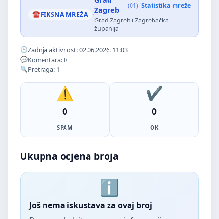
Grad
(01)
Statistika mreže
Zagreb
·
FIKSNA MREŽA
Grad Zagreb i Zagrebačka
županija
Zadnja aktivnost: 02.06.2026. 11:03
Komentara: 0
Pretraga: 1
0
0
SPAM
OK
Ukupna ocjena broja
Još nema iskustava za ovaj broj