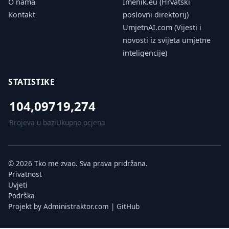
O nama
Imenik.eu (Hrvatski
Kontakt
poslovni direktorij)
UmjetnAI.com (Vijesti i
novosti iz svijeta umjetne
inteligencije)
STATISTIKE
104,097
19,274
Brojeva u bazi
Ukupno ocjena
© 2026 Tko me zvao. Sva prava pridržana.
Privatnost
Uvjeti
Podrška
Projekt by
Administraktor.com
|
GitHub