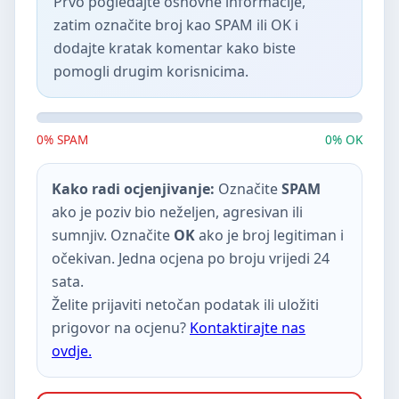
Prvo pogledajte osnovne informacije,
zatim označite broj kao SPAM ili OK i
dodajte kratak komentar kako biste
pomogli drugim korisnicima.
0% SPAM
0% OK
Kako radi ocjenjivanje:
Označite
SPAM
ako je poziv bio neželjen, agresivan ili
sumnjiv. Označite
OK
ako je broj legitiman i
očekivan. Jedna ocjena po broju vrijedi 24
sata.
Želite prijaviti netočan podatak ili uložiti
prigovor na ocjenu?
Kontaktirajte nas
ovdje.