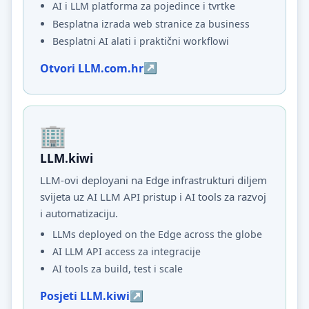
AI i LLM platforma za pojedince i tvrtke
Besplatna izrada web stranice za business
Besplatni AI alati i praktični workflowi
Otvori LLM.com.hr
LLM.kiwi
LLM-ovi deployani na Edge infrastrukturi diljem
svijeta uz AI LLM API pristup i AI tools za razvoj
i automatizaciju.
LLMs deployed on the Edge across the globe
AI LLM API access za integracije
AI tools za build, test i scale
Posjeti LLM.kiwi