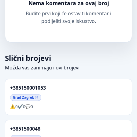
Nema komentara za ovaj broj
Budite prvi koji će ostaviti komentar i
podijeliti svoje iskustvo.
Slični brojevi
Možda vas zanimaju i ovi brojevi
+385150001053
Grad Zagreb
01
0
0
0
+3851500048