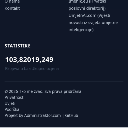
O nama
Imenik.eu (Hrvatski
Kontakt
poslovni direktorij)
UmjetnAI.com (Vijesti i
novosti iz svijeta umjetne
inteligencije)
STATISTIKE
103,820
19,249
Brojeva u bazi
Ukupno ocjena
© 2026 Tko me zvao. Sva prava pridržana.
Privatnost
Uvjeti
Podrška
Projekt by
Administraktor.com
|
GitHub