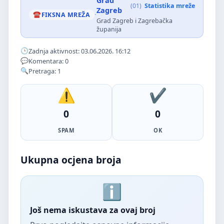
Grad
(01)
Statistika mreže
Zagreb
·
FIKSNA MREŽA
Grad Zagreb i Zagrebačka
županija
Zadnja aktivnost: 03.06.2026. 16:12
Komentara: 0
Pretraga: 1
0
0
SPAM
OK
Ukupna ocjena broja
Još nema iskustava za ovaj broj