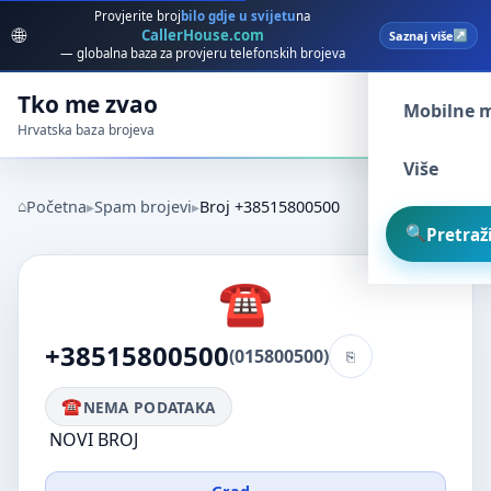
Provjerite broj
bilo gdje u svijetu
na
🌐
CallerHouse.com
Saznaj više
Spam broj
— globalna baza za provjeru telefonskih brojeva
Tko me zvao
Mobilne 
Hrvatska baza brojeva
Više
Početna
Spam brojevi
Broj +38515800500
Pretraži
+38515800500
(015800500)
NEMA PODATAKA
NOVI BROJ