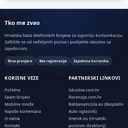
Tko me zvao
Hrvatska baza telefonskih brojeva za sigurniju komunikaciju.
Zaštitite se od neželjenih poziva i podijelite iskustvo sa
zajednicom.
Brza provjera
Bez registracije
Zajednica korisnika
KORISNE VEZE
PARTNERSKI LINKOVI
Početna
Iskustva.com.hr
Spam brojevi
Recenzije.com.hr
Mobilne mreže
RabljenaVozila.eu (Besplatni
Najviše komentara
Auto oglasnik)
O nama
Imenik.eu (Hrvatski
Kontakt
poslovni direktorij)