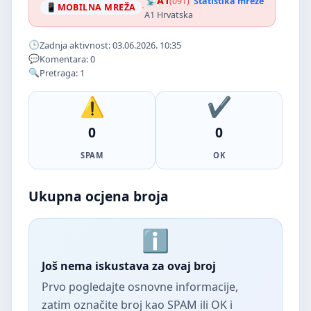
A1
(091)
Statistika mreže
·
MOBILNA MREŽA
A1 Hrvatska
Zadnja aktivnost: 03.06.2026. 10:35
Komentara: 0
Pretraga: 1
0
0
SPAM
OK
Ukupna ocjena broja
Još nema iskustava za ovaj broj
Prvo pogledajte osnovne informacije,
zatim označite broj kao SPAM ili OK i