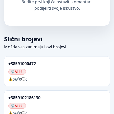
Budite prvi koji će ostaviti komentar i
podijeliti svoje iskustvo.
Slični brojevi
Možda vas zanimaju i ovi brojevi
+38591000472
A1
091
0
0
0
+3859102186130
A1
091
0
0
0