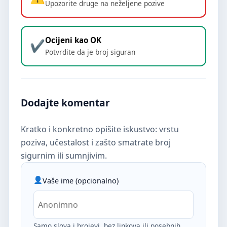
Upozorite druge na neželjene pozive
Ocijeni kao OK
Potvrdite da je broj siguran
Dodajte komentar
Kratko i konkretno opišite iskustvo: vrstu
poziva, učestalost i zašto smatrate broj
sigurnim ili sumnjivim.
Vaše ime (opcionalno)
Samo slova i brojevi, bez linkova ili posebnih