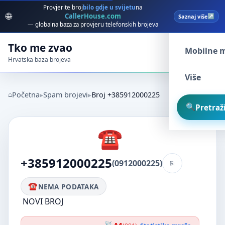
Provjerite broj
bilo gdje u svijetu
na
🌐
CallerHouse.com
Saznaj više
Spam broj
— globalna baza za provjeru telefonskih brojeva
Tko me zvao
Mobilne 
Hrvatska baza brojeva
Više
Početna
Spam brojevi
Broj +385912000225
Pretraži
+385912000225
(0912000225)
NEMA PODATAKA
NOVI BROJ