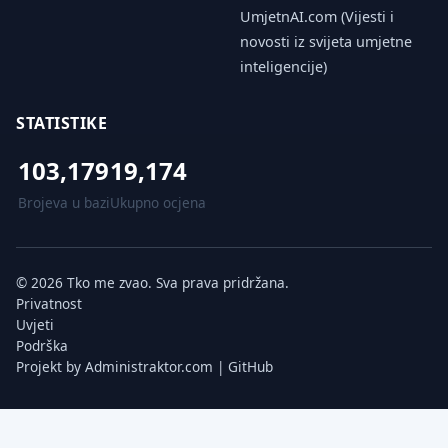
UmjetnAI.com (Vijesti i
novosti iz svijeta umjetne
inteligencije)
STATISTIKE
103,179
19,174
Brojeva u bazi
Ukupno ocjena
© 2026 Tko me zvao. Sva prava pridržana.
Privatnost
Uvjeti
Podrška
Projekt by
Administraktor.com
|
GitHub