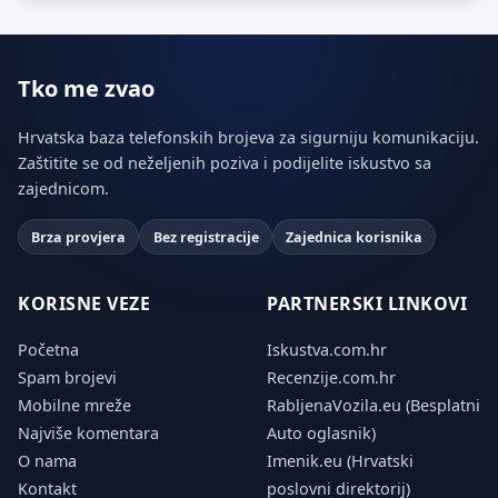
Tko me zvao
Hrvatska baza telefonskih brojeva za sigurniju komunikaciju.
Zaštitite se od neželjenih poziva i podijelite iskustvo sa
zajednicom.
Brza provjera
Bez registracije
Zajednica korisnika
KORISNE VEZE
PARTNERSKI LINKOVI
Početna
Iskustva.com.hr
Spam brojevi
Recenzije.com.hr
Mobilne mreže
RabljenaVozila.eu (Besplatni
Najviše komentara
Auto oglasnik)
O nama
Imenik.eu (Hrvatski
Kontakt
poslovni direktorij)