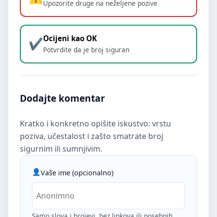
Upozorite druge na neželjene pozive
Ocijeni kao OK
Potvrdite da je broj siguran
Dodajte komentar
Kratko i konkretno opišite iskustvo: vrstu
poziva, učestalost i zašto smatrate broj
sigurnim ili sumnjivim.
Vaše ime (opcionalno)
Samo slova i brojevi, bez linkova ili posebnih