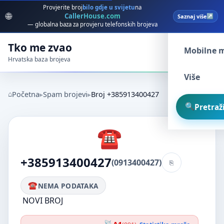
Provjerite broj
bilo gdje u svijetu
na
🌐
CallerHouse.com
Saznaj više
Spam broj
— globalna baza za provjeru telefonskih brojeva
Tko me zvao
Mobilne 
Hrvatska baza brojeva
Više
Početna
Spam brojevi
Broj +385913400427
Pretraži
+385913400427
(0913400427)
NEMA PODATAKA
NOVI BROJ