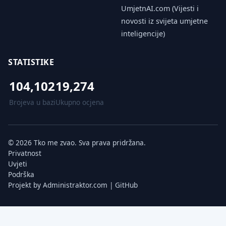
UmjetnAI.com (Vijesti i
novosti iz svijeta umjetne
inteligencije)
STATISTIKE
104,102
19,274
Brojeva u bazi
Ukupno ocjena
© 2026 Tko me zvao. Sva prava pridržana.
Privatnost
Uvjeti
Podrška
Projekt by
Administraktor.com
|
GitHub