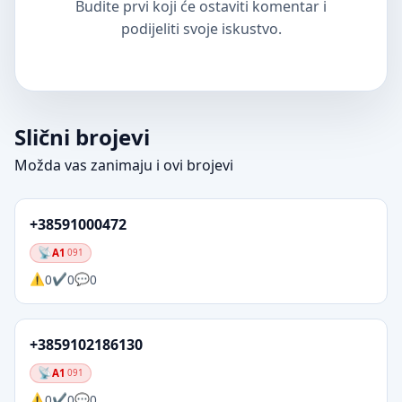
Budite prvi koji će ostaviti komentar i
podijeliti svoje iskustvo.
Slični brojevi
Možda vas zanimaju i ovi brojevi
+38591000472
A1
091
0
0
0
+3859102186130
A1
091
0
0
0