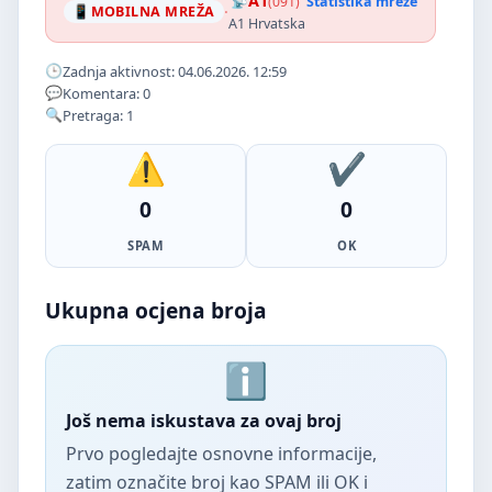
A1
(091)
Statistika mreže
·
MOBILNA MREŽA
A1 Hrvatska
Zadnja aktivnost: 04.06.2026. 12:59
Komentara: 0
Pretraga: 1
0
0
SPAM
OK
Ukupna ocjena broja
Još nema iskustava za ovaj broj
Prvo pogledajte osnovne informacije,
zatim označite broj kao SPAM ili OK i