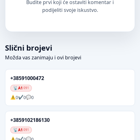
Budite prvi koji će ostaviti komentar i
podijeliti svoje iskustvo.
Slični brojevi
Možda vas zanimaju i ovi brojevi
+38591000472
A1
091
0
0
0
+3859102186130
A1
091
0
0
0