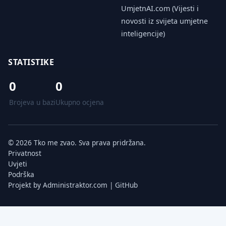
UmjetnAI.com (Vijesti i
novosti iz svijeta umjetne
inteligencije)
STATISTIKE
0
0
Brojeva u bazi
Ukupno ocjena
© 2026 Tko me zvao. Sva prava pridržana.
Privatnost
Uvjeti
Podrška
Projekt by
Administraktor.com
|
GitHub