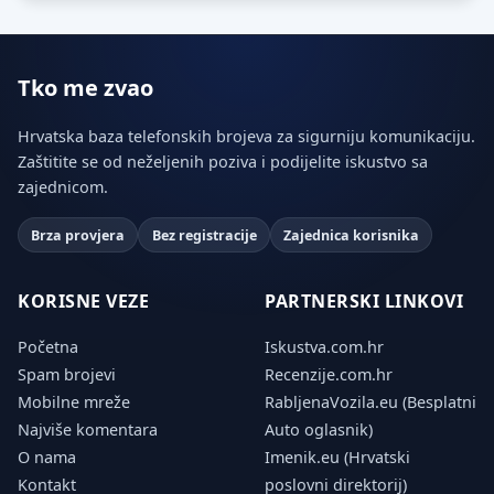
Tko me zvao
Hrvatska baza telefonskih brojeva za sigurniju komunikaciju.
Zaštitite se od neželjenih poziva i podijelite iskustvo sa
zajednicom.
Brza provjera
Bez registracije
Zajednica korisnika
KORISNE VEZE
PARTNERSKI LINKOVI
Početna
Iskustva.com.hr
Spam brojevi
Recenzije.com.hr
Mobilne mreže
RabljenaVozila.eu (Besplatni
Najviše komentara
Auto oglasnik)
O nama
Imenik.eu (Hrvatski
Kontakt
poslovni direktorij)