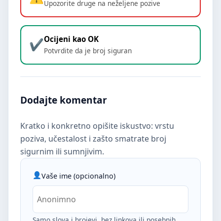
Upozorite druge na neželjene pozive
Ocijeni kao OK
Potvrdite da je broj siguran
Dodajte komentar
Kratko i konkretno opišite iskustvo: vrstu
poziva, učestalost i zašto smatrate broj
sigurnim ili sumnjivim.
Vaše ime (opcionalno)
Samo slova i brojevi, bez linkova ili posebnih