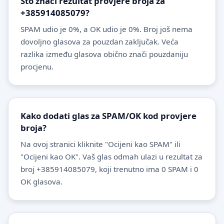
Što znači rezultat provjere broja za
+385914085079?
SPAM udio je 0%, a OK udio je 0%. Broj još nema
dovoljno glasova za pouzdan zaključak. Veća
razlika između glasova obično znači pouzdaniju
procjenu.
Kako dodati glas za SPAM/OK kod provjere
broja?
Na ovoj stranici kliknite "Ocijeni kao SPAM" ili
"Ocijeni kao OK". Vaš glas odmah ulazi u rezultat za
broj +385914085079, koji trenutno ima 0 SPAM i 0
OK glasova.