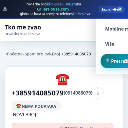
Provjerite broj
bilo gdje u svijetu
na
🌐
CallerHouse.com
Saznaj više
Spam broj
— globalna baza za provjeru telefonskih brojeva
Tko me zvao
Mobilne 
Hrvatska baza brojeva
Više
Početna
Spam brojevi
Broj +385914085079
Pretraži
+385914085079
(0914085079)
NEMA PODATAKA
NOVI BROJ