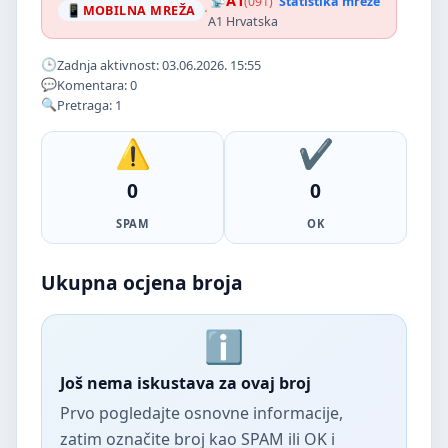
A1
(091)
Statistika mreže
·
MOBILNA MREŽA
A1 Hrvatska
Zadnja aktivnost: 03.06.2026. 15:55
Komentara: 0
Pretraga: 1
0
0
SPAM
OK
Ukupna ocjena broja
Još nema iskustava za ovaj broj
Prvo pogledajte osnovne informacije,
zatim označite broj kao SPAM ili OK i