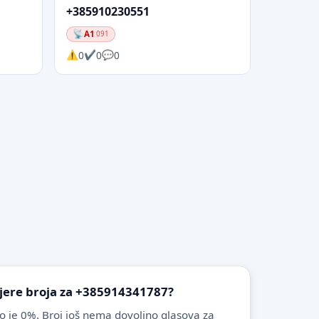
+385910230551
A1
091
0
0
0
vjere broja za +385914341787?
o je 0%. Broj još nema dovoljno glasova za