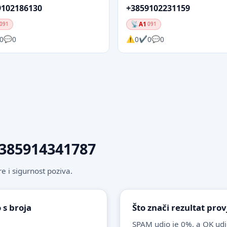
9102186130
+3859102231159
A1
091
091
0
0
0
0
0
 +385914341787
 i sigurnost poziva.
 s broja
Što znači rezultat pro
SPAM udio je 0%, a OK udi