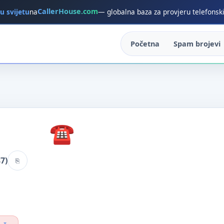
CallerHouse.com
 u svijetu
na
— globalna baza za provjeru telefonsk
Početna
Spam brojevi
7)