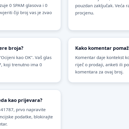
uje 0 SPAM glasova i 0
pouzdan zaključak. Veća r
riti čiji broj vas je zvao
procjenu.
ere broja?
Kako komentar pomaže 
 "Ocijeni kao OK". Vaš glas
Komentar daje kontekst koj
, koji trenutno ima 0
riječ o prodaji, anketi ili 
komentara za ovaj broj.
leda kao prijevara?
41787, prvo napravite
ancijske podatke, blokirajte
tar.