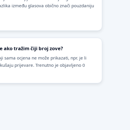
azlika između glasova obično znači pouzdaniju
ako tražim čiji broj zove?
i sama ocjena ne može prikazati, npr. je li
pokušaju prijevare. Trenutno je objavljeno 0