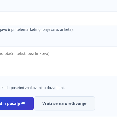
ijavu (npr. telemarketing, prijevara, anketa).
 kod i posebni znakovi nisu dozvoljeni.
i i pošalji
Vrati se na uređivanje