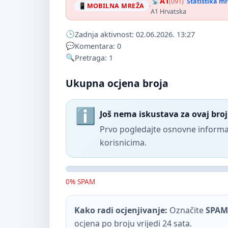
A1
(091)
Statistika m
·
MOBILNA MREŽA
A1 Hrvatska
Zadnja aktivnost: 02.06.2026. 13:27
Komentara: 0
Pretraga: 1
Ukupna ocjena broja
Još nema iskustava za ovaj broj
Prvo pogledajte osnovne informac
korisnicima.
0% SPAM
Kako radi ocjenjivanje:
Označite
SPAM
ocjena po broju vrijedi 24 sata.