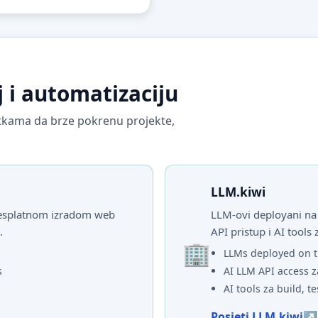
j i automatizaciju
vrtkama da brze pokrenu projekte,
LLM.kiwi
 besplatnom izradom web
LLM-ovi deployani na 
.
API pristup i AI tools 
LLMs deployed on t
s
AI LLM API access z
AI tools za build, te
Posjeti LLM.kiwi