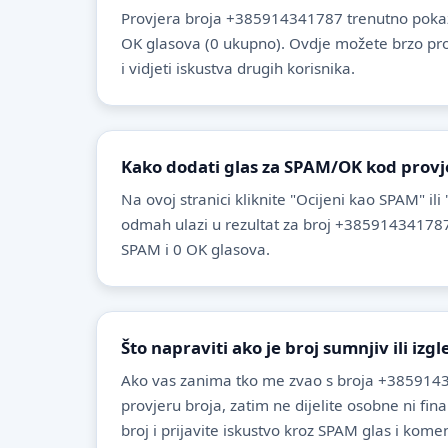
Provjera broja +385914341787 trenutno pokaz
OK glasova (0 ukupno). Ovdje možete brzo provje
i vidjeti iskustva drugih korisnika.
Kako dodati glas za SPAM/OK kod provj
Na ovoj stranici kliknite "Ocijeni kao SPAM" ili
odmah ulazi u rezultat za broj +385914341787
SPAM i 0 OK glasova.
Što napraviti ako je broj sumnjiv ili izg
Ako vas zanima tko me zvao s broja +3859143
provjeru broja, zatim ne dijelite osobne ni fin
broj i prijavite iskustvo kroz SPAM glas i komen