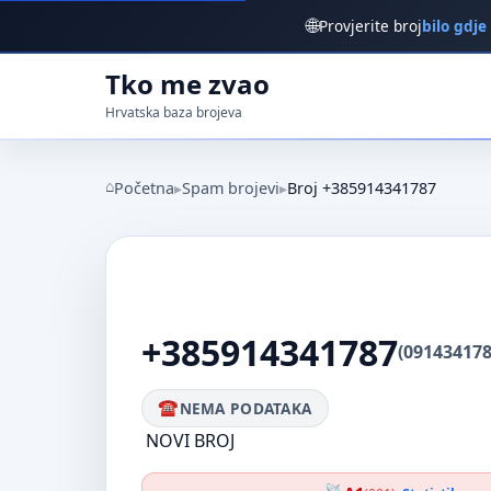
🌐
Provjerite broj
bilo gdje
Tko me zvao
Hrvatska baza brojeva
Početna
Spam brojevi
Broj +385914341787
+385914341787
(091434178
NEMA PODATAKA
NOVI BROJ