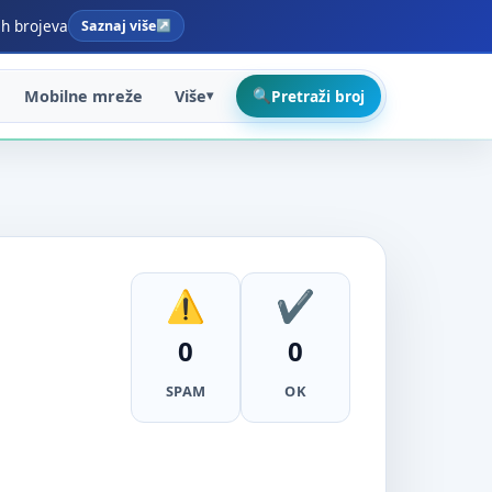
ih brojeva
Saznaj više
Mobilne mreže
Više
Pretraži broj
0
0
SPAM
OK