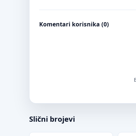
Komentari korisnika (
0
)
B
Slični brojevi