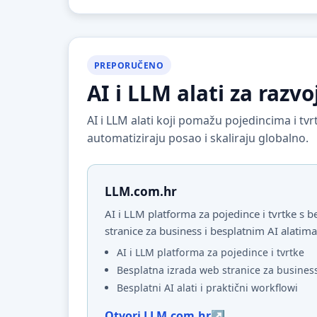
PREPORUČENO
AI i LLM alati za razvo
AI i LLM alati koji pomažu pojedincima i t
automatiziraju posao i skaliraju globalno.
LLM.com.hr
AI i LLM platforma za pojedince i tvrtke s
stranice za business i besplatnim AI alatima
AI i LLM platforma za pojedince i tvrtke
Besplatna izrada web stranice za busines
Besplatni AI alati i praktični workflowi
Otvori LLM.com.hr